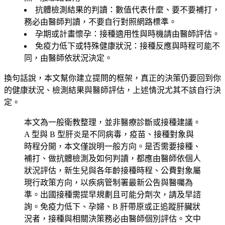
抗體檢測結果的判讀
：數值代表什麼、要不要補打，
務必由醫師判讀，不要自行對照網路標準。
孕期或計畫懷孕
：接種適用性與時機請由醫師評估。
免疫力低下或特殊健康狀況
：接種反應與時程可能不
同，由醫師依狀況決定。
換句話說，本文幫你建立提問的框架，真正的決策仍要回到你
的健康狀況、檢測結果與醫師評估，上述情況尤其不該自行決
定。
本文為一般衛教整理，並非醫療診斷或接種建議。
A 型與 B 型肝炎是不同病毒，疫苗、接種對象與
時程分開，本文僅說明一般方向。是否需要接種、
補打、做抗體檢測及如何判讀，都應由醫師依個人
狀況評估，新生兒與各年齡接種時程、公費對象屬
現行政策方向，以疾病管制署最新公告與醫囑為
準。出國接種需提早規劃且可能分劑次，請及早諮
詢。免疫力低下、孕婦、B 肝帶原或正追蹤肝臟狀
況者，接種與相關決策務必由醫師個別評估。文中