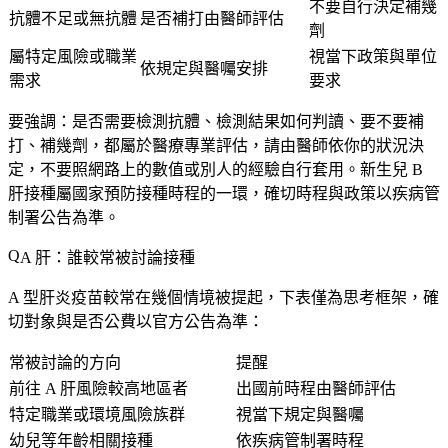
不要自行決定補幾
抗體不足或無抗體
是否補打由醫師評估
劑
屬特定風險或職業
視當下政策與單位
依規定與醫囑安排
需求
要求
要強調：
是否需要檢測抗體、檢測結果如何判讀、要不要補
打、補幾劑
，都屬於醫療專業評估，請由醫師依你的狀況決
定，不要照網路上的數值或別人的經驗自行套用。新生兒 B
肝接種屬國家預防接種時程的一環，
確切時程與政策以疾病管
制署公告為準
。
A 肝：誰較常被討論接種
A 型肝炎疫苗較常在幾個情境被提起，下表僅為
思考框架
，確
切對象與是否公費以官方公告為準：
常被討論的方向
提醒
前往 A 肝風險較高地區者
出國前時程由醫師評估
特定職業或環境風險族群
視當下規定與醫囑
幼兒等年齡相關接種
依疾病管制署時程