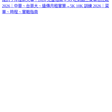
2026｜中華、台哥大、遠傳月租實算
→
5K 10K 訓練 2026｜菜
單、時程、實戰指南