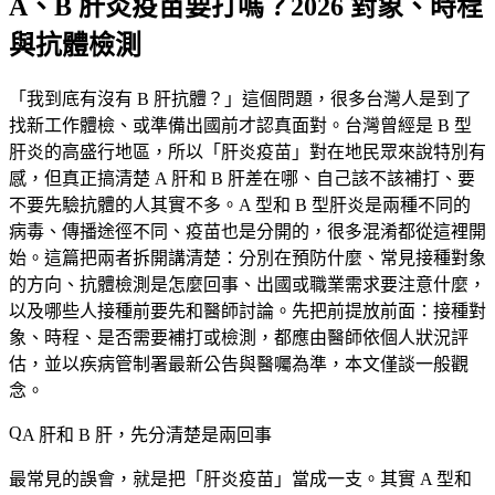
A、B 肝炎疫苗要打嗎？2026 對象、時程
與抗體檢測
「我到底有沒有 B 肝抗體？」這個問題，很多台灣人是到了
找新工作體檢、或準備出國前才認真面對。台灣曾經是 B 型
肝炎的高盛行地區，所以「肝炎疫苗」對在地民眾來說特別有
感，但真正搞清楚 A 肝和 B 肝差在哪、自己該不該補打、要
不要先驗抗體的人其實不多。A 型和 B 型肝炎是兩種不同的
病毒、傳播途徑不同、疫苗也是分開的，很多混淆都從這裡開
始。這篇把兩者拆開講清楚：分別在預防什麼、常見接種對象
的方向、抗體檢測是怎麼回事、出國或職業需求要注意什麼，
以及哪些人接種前要先和醫師討論。先把前提放前面：
接種對
象、時程、是否需要補打或檢測，都應由醫師依個人狀況評
估，並以疾病管制署最新公告與醫囑為準
，本文僅談一般觀
念。
A 肝和 B 肝，先分清楚是兩回事
最常見的誤會，就是把「肝炎疫苗」當成一支。其實 A 型和