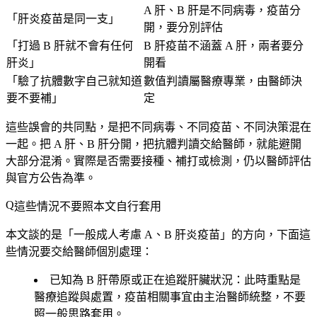
A 肝、B 肝是不同病毒，疫苗分
「肝炎疫苗是同一支」
開，要分別評估
「打過 B 肝就不會有任何
B 肝疫苗不涵蓋 A 肝，兩者要分
肝炎」
開看
「驗了抗體數字自己就知道
數值判讀屬醫療專業，由醫師決
要不要補」
定
這些誤會的共同點，是把不同病毒、不同疫苗、不同決策混在
一起。
把 A 肝、B 肝分開，把抗體判讀交給醫師
，就能避開
大部分混淆。實際是否需要接種、補打或檢測，仍以醫師評估
與官方公告為準。
這些情況不要照本文自行套用
本文談的是「一般成人考慮 A、B 肝炎疫苗」的方向，下面這
些情況要交給醫師個別處理：
已知為 B 肝帶原或正在追蹤肝臟狀況
：此時重點是
醫療追蹤與處置，疫苗相關事宜由主治醫師統整，不要
照一般思路套用。