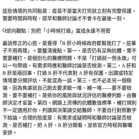
這些情境的共同點是：
疫苗不是當天打完就立刻有完整保護
，
需要時間與時程，提早和醫師討論才不會卡在最後一刻。
逆向觀點：別把「小時候打過」當成永遠不用管
最該修正的心態，是覺得「B 肝小時候政府都幫我打了，這輩
子不用再理」。要釐清幾點。第一，
是否仍有足夠抗體、需不
需要補打，是個別化的醫療問題
，不是「打過就一勞永逸」可
以一句帶過，有需求時應和醫師討論是否檢測。第二，
A 肝和
B 肝是兩回事
，打過 B 肝不代表對 A 肝有保護，出國或特定
情境要分開評估，不能混為一談。第三，
也不必走另一個極
端
，因為焦慮就自己跑去要求驗一堆、補一堆——要不要檢
測、要不要補打，是依你的風險與狀況評估的醫療判斷，由醫
師決定才妥當。第四，網路上流傳的抗體數值標準、補打規則
不一定適用於你，
判讀與決策請交給醫師
，不要自行對照數字
下結論。合理的態度是：有需求或疑問時和醫師討論是否檢
測、是否補打，把 A 肝、B 肝分開看，並依官方時程與醫囑
安排。