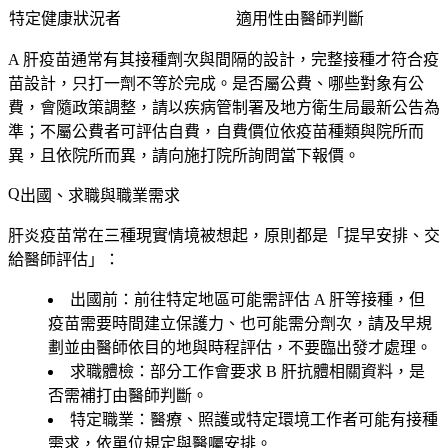
特定健康狀況者
適用性由醫師判斷
A 肝疫苗通常有其接種劑次與間隔的設計，
完整接種才符合疫
苗設計，只打一劑不等於完成
。是否屬公費、哪些對象有公
費，會隨政策調整，請以疾病管制署及地方衛生局最新公告為
準；不屬公費者可評估自費，自費價位依疫苗種類與院所而
異，
且依院所而異
，請向施打院所詢問當下報價。
出國、求職與職業需求
肝炎疫苗常在三種現實情境被想起，原則都是「提早安排、交
給醫師評估」：
出國前
：前往特定地區可能需評估 A 肝等接種，但
疫苗需要時間建立保護力、也可能需分劑次，
請及早規
劃並由醫師依目的地與時程評估
，不要臨出發才處理。
求職體檢
：部分工作會要求 B 肝抗體相關資料，是
否需補打由醫師判斷。
特定職業
：醫療、照護或特定環境工作者可能有接種
需求，依單位規定與醫囑安排。