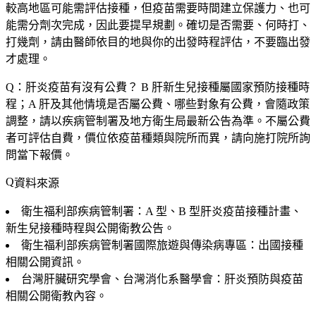
較高地區可能需評估接種，但疫苗需要時間建立保護力、也可
能需分劑次完成，因此要提早規劃。確切是否需要、何時打、
打幾劑，請由醫師依目的地與你的出發時程評估，不要臨出發
才處理。
Q：肝炎疫苗有沒有公費？
B 肝新生兒接種屬國家預防接種時
程；A 肝及其他情境是否屬公費、哪些對象有公費，會隨政策
調整，請以疾病管制署及地方衛生局最新公告為準。不屬公費
者可評估自費，價位依疫苗種類與院所而異，請向施打院所詢
問當下報價。
資料來源
衛生福利部疾病管制署：A 型、B 型肝炎疫苗接種計畫、
新生兒接種時程與公開衛教公告。
衛生福利部疾病管制署國際旅遊與傳染病專區：出國接種
相關公開資訊。
台灣肝臟研究學會、台灣消化系醫學會：肝炎預防與疫苗
相關公開衛教內容。