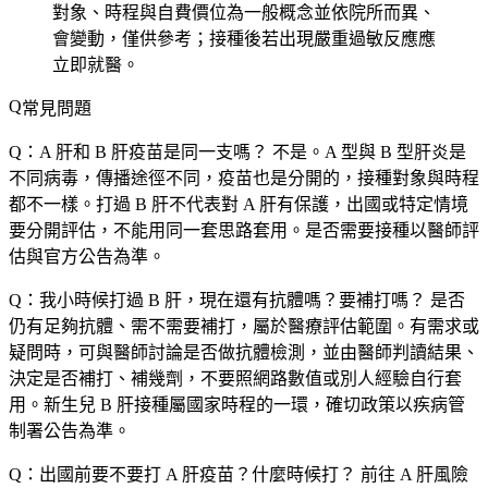
對象、時程與自費價位為一般概念並依院所而異、
會變動，僅供參考；接種後若出現嚴重過敏反應應
立即就醫。
常見問題
Q：A 肝和 B 肝疫苗是同一支嗎？
不是。A 型與 B 型肝炎是
不同病毒，傳播途徑不同，疫苗也是分開的，接種對象與時程
都不一樣。打過 B 肝不代表對 A 肝有保護，出國或特定情境
要分開評估，不能用同一套思路套用。是否需要接種以醫師評
估與官方公告為準。
Q：我小時候打過 B 肝，現在還有抗體嗎？要補打嗎？
是否
仍有足夠抗體、需不需要補打，屬於醫療評估範圍。有需求或
疑問時，可與醫師討論是否做抗體檢測，並由醫師判讀結果、
決定是否補打、補幾劑，不要照網路數值或別人經驗自行套
用。新生兒 B 肝接種屬國家時程的一環，確切政策以疾病管
制署公告為準。
Q：出國前要不要打 A 肝疫苗？什麼時候打？
前往 A 肝風險