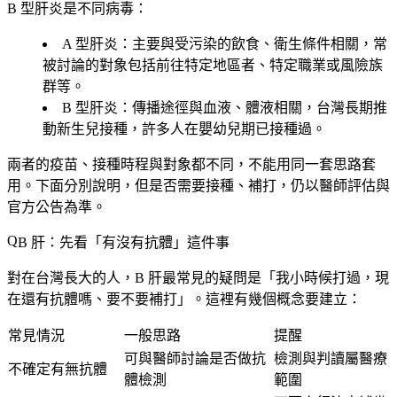
B 型肝炎是不同病毒：
A 型肝炎
：主要與受污染的飲食、衛生條件相關，常
被討論的對象包括前往特定地區者、特定職業或風險族
群等。
B 型肝炎
：傳播途徑與血液、體液相關，台灣長期推
動新生兒接種，許多人在嬰幼兒期已接種過。
兩者的疫苗、接種時程與對象都不同，
不能用同一套思路套
用
。下面分別說明，但是否需要接種、補打，仍以醫師評估與
官方公告為準。
B 肝：先看「有沒有抗體」這件事
對在台灣長大的人，B 肝最常見的疑問是「我小時候打過，現
在還有抗體嗎、要不要補打」。這裡有幾個概念要建立：
常見情況
一般思路
提醒
可與醫師討論是否做抗
檢測與判讀屬醫療
不確定有無抗體
體檢測
範圍