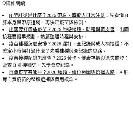
延伸閱讀
B 型肝炎是什麼？2026 帶原、追蹤與日常注意
：先看懂 B
肝本身與帶原追蹤，再決定疫苗與檢測。
出國要打哪些疫苗？2026 旅遊接種、時程與黃皮書
：出國
接種要提早規劃，這篇整理時程與安排。
疫苗補種怎麼安排？2026 漏打、查紀錄與成人補接種
：不
確定小時候打過什麼？先看補種與查紀錄的思路。
疫苗接種紀錄怎麼查？2026 黃卡、健康存摺與遺失補登
：
要查 B 肝接種史，先學會查紀錄。
自費疫苗有哪些？2026 種類、價位範圍與選擇思路
：A 肝
等自費疫苗的整體選擇與費用概念。