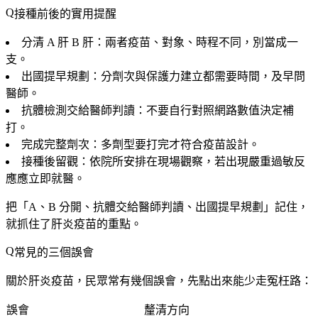
接種前後的實用提醒
分清 A 肝 B 肝
：兩者疫苗、對象、時程不同，別當成一
支。
出國提早規劃
：分劑次與保護力建立都需要時間，及早問
醫師。
抗體檢測交給醫師判讀
：不要自行對照網路數值決定補
打。
完成完整劑次
：多劑型要打完才符合疫苗設計。
接種後留觀
：依院所安排在現場觀察，
若出現嚴重過敏反
應應立即就醫
。
把「A、B 分開、抗體交給醫師判讀、出國提早規劃」記住，
就抓住了肝炎疫苗的重點。
常見的三個誤會
關於肝炎疫苗，民眾常有幾個誤會，先點出來能少走冤枉路：
誤會
釐清方向