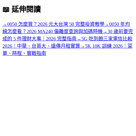
📖
延伸閱讀
→
0050 怎麼買？2026 元大台灣 50 完整投資教學
→
0050 年均
線怎麼看？2026 MA240 偏離度查詢與加碼時機
→
30 歲前要完
成的 5 件理財大事｜2026 完整指南
→
5G 吃到飽三家電信比較
2026｜中華、台哥大、遠傳月租實算
→
5K 10K 訓練 2026｜菜
單、時程、實戰指南