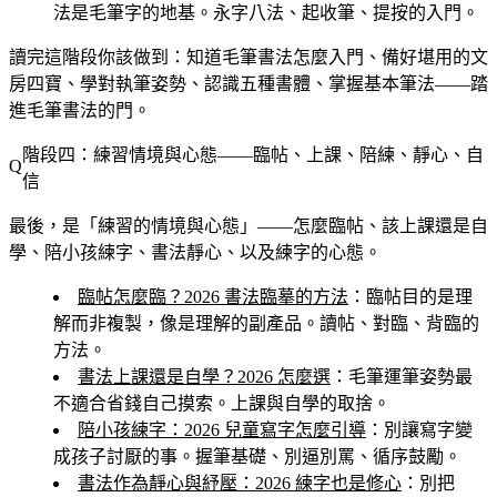
法是毛筆字的地基。永字八法、起收筆、提按的入門。
讀完這階段你該做到
：知道毛筆書法怎麼入門、備好堪用的文
房四寶、學對執筆姿勢、認識五種書體、掌握基本筆法——踏
進毛筆書法的門。
階段四：練習情境與心態——臨帖、上課、陪練、靜心、自
信
最後，是「練習的情境與心態」——怎麼臨帖、該上課還是自
學、陪小孩練字、書法靜心、以及練字的心態。
臨帖怎麼臨？2026 書法臨摹的方法
：臨帖目的是理
解而非複製，像是理解的副產品。讀帖、對臨、背臨的
方法。
書法上課還是自學？2026 怎麼選
：毛筆運筆姿勢最
不適合省錢自己摸索。上課與自學的取捨。
陪小孩練字：2026 兒童寫字怎麼引導
：別讓寫字變
成孩子討厭的事。握筆基礎、別逼別罵、循序鼓勵。
書法作為靜心與紓壓：2026 練字也是修心
：別把