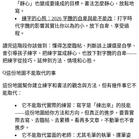
「靜心」也變成要達成的目標。書法怎麼靜心、放鬆地
寫。
練字的心態：2026 字醜的自卑與能不能改
：打字時
代字醜的影響其實比你以為的小。放下自卑、享受過
程。
讀完這階段你該做到
：懂得怎麼臨帖、判斷該上課還是自學、
會引導孩子練字、把練字當成靜心、也放下對字醜的自卑——
把練字從技巧，延伸到方法、情境和心態。
這份地圖不能取代的事
這份地圖幫你建立練字和書法的觀念與方法，但有幾件事它不
能取代：
它不能取代實際的練習
：寫字是「練出來」的技能
——這份地圖給你方法和方向，但真正的進步，要靠實
際去寫、去臨帖、去累積。看再多文章，不動筆也不會
進步。
它不能取代當面的老師
：尤其毛筆的執筆、運筆姿