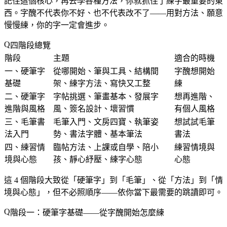
記住這個核心，再去學各種方法，你就抓住了練字最重要的東
西。字醜不代表你不好、也不代表改不了——用對方法、願意
慢慢練，你的字一定會進步。
四階段總覽
階段
主題
適合的時機
一、硬筆字
從哪開始、筆與工具、結構間
字醜想開始
基礎
架、練字方法、寫快又工整
練
二、硬筆字
字帖挑選、筆畫基本、發展字
想再進階、
進階與風格
風、簽名設計、壞習慣
有個人風格
三、毛筆書
毛筆入門、文房四寶、執筆姿
想試試毛筆
法入門
勢、書法字體、基本筆法
書法
四、練習情
臨帖方法、上課或自學、陪小
練習情境與
境與心態
孩、靜心紓壓、練字心態
心態
這 4 個階段大致從「硬筆字」到「毛筆」、從「方法」到「情
境與心態」，但不必照順序——依你當下最需要的跳讀即可。
階段一：硬筆字基礎——從字醜開始怎麼練