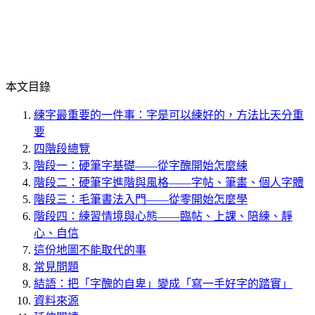
本文目錄
練字最重要的一件事：字是可以練好的，方法比天分重
要
四階段總覽
階段一：硬筆字基礎——從字醜開始怎麼練
階段二：硬筆字進階與風格——字帖、筆畫、個人字體
階段三：毛筆書法入門——從零開始怎麼學
階段四：練習情境與心態——臨帖、上課、陪練、靜
心、自信
這份地圖不能取代的事
常見問題
結語：把「字醜的自卑」變成「寫一手好字的踏實」
資料來源