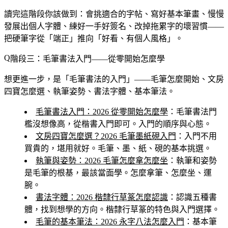
讀完這階段你該做到
：會挑適合的字帖、寫好基本筆畫、慢慢
發展出個人字體、練好一手好簽名、改掉拖累字的壞習慣——
把硬筆字從「端正」推向「好看、有個人風格」。
階段三：毛筆書法入門——從零開始怎麼學
想更進一步，是「毛筆書法的入門」——毛筆怎麼開始、文房
四寶怎麼選、執筆姿勢、書法字體、基本筆法。
毛筆書法入門：2026 從零開始怎麼學
：毛筆書法門
檻沒想像高，從楷書入門即可。入門的順序與心態。
文房四寶怎麼選？2026 毛筆墨紙硯入門
：入門不用
買貴的，堪用就好。毛筆、墨、紙、硯的基本挑選。
執筆與姿勢：2026 毛筆怎麼拿怎麼坐
：執筆和姿勢
是毛筆的根基，最該當面學。怎麼拿筆、怎麼坐、運
腕。
書法字體：2026 楷隸行草篆怎麼認識
：認識五種書
體，找到想學的方向。楷隸行草篆的特色與入門選擇。
毛筆的基本筆法：2026 永字八法怎麼入門
：基本筆