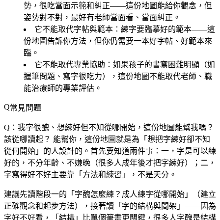
勢，很吃當面示範和糾正——這份地圖能給你觀念，但
姿勢對不對，最好有老師當面看、當面糾正。
它不能取代字帖與範本
：練字要臨摹好的範本——這
份地圖告訴你方法，但你仍需要一本好字帖、好範本來
臨。
它不能取代專業協助
：如果孩子的書寫困難明顯（如
握筆問題、寫字很吃力），這份地圖不能取代老師、職
能治療師的專業評估。
常見問題
Q：我字很醜、想練好但不知從哪開始，這份地圖能幫我嗎？
該從哪讀起？
能幫你，這份地圖就是為「想把字練好卻不知
從何開始」的人設計的。首先要知道兩件事：一，字是可以練
好的，不分年齡、不嫌晚（很多人成年後才把字練好）；二，
字寫得好不好主要靠「方法和練習」，不是天分。
建議先讀階段一的「字醜怎麼練？成人練字從哪開始」（建立
正確觀念和起步方法），接著讀「字的結構與間架」——因為
字好不好看，「結構」比單個筆畫更關鍵，很多人字醜是結構