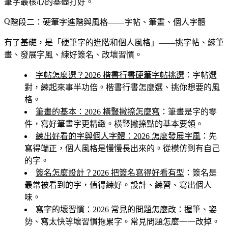
筆字最核心的基礎打好。
階段二：硬筆字進階與風格——字帖、筆畫、個人字體
有了基礎，是「硬筆字的進階和個人風格」——挑字帖、練筆
畫、發展字風、練好簽名、改壞習慣。
字帖怎麼選？2026 楷書行書硬筆字帖挑選
：字帖選
對，練起來事半功倍。楷書行書怎麼選、挑你想要的風
格。
筆畫的基本：2026 橫豎撇捺怎麼寫
：筆畫是字的零
件，寫好筆畫字更精緻。橫豎撇捺點的基本要領。
練出好看的字與個人字體：2026 怎麼發展字風
：先
寫得端正，個人風格是慢慢長出來的。從模仿到有自己
的字。
簽名怎麼設計？2026 把簽名寫得好看有型
：簽名是
最常被看到的字，值得練好。設計、練習、寫出個人
味。
寫字的壞習慣：2026 常見的問題怎麼改
：握筆、姿
勢、寫太快等壞習慣拖累字。常見問題怎麼一一改掉。