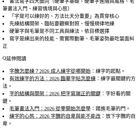
書法寫字四大面向（硬筆字基礎、硬筆字進階與風格、毛
筆書法入門、練習情境與心態）
「字是可以練好的、方法比天分重要」為貫穿核心
先練結構間架、臨帖要觀察對照、慢慢規律地練
硬筆字與毛筆是不同工具與練法、依目標選擇
寫字是練出來的技能、需實際動筆、毛筆姿勢最吃當面糾
正
延伸閱讀
字醜怎麼練？2026 成人練字從哪開始
：練字的起點。
有效練字的方法：2026 臨摹字帖怎麼練
：練字最關鍵的方
法。
字的結構與間架：2026 把字寫端正的關鍵
：字好看的關
鍵。
毛筆書法入門：2026 從零開始怎麼學
：踏進毛筆的門。
練字的心態：2026 字醜的自卑與能不能改
：放下字醜的自
卑。