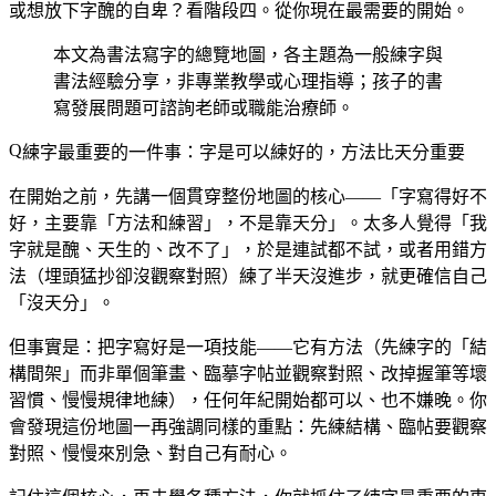
或想放下字醜的自卑？看階段四。從你現在最需要的開始。
本文為書法寫字的總覽地圖，各主題為一般練字與
書法經驗分享，非專業教學或心理指導；孩子的書
寫發展問題可諮詢老師或職能治療師。
練字最重要的一件事：字是可以練好的，方法比天分重要
在開始之前，先講一個貫穿整份地圖的核心——「字寫得好不
好，主要靠「方法和練習」，不是靠天分」。太多人覺得「我
字就是醜、天生的、改不了」，於是連試都不試，或者用錯方
法（埋頭猛抄卻沒觀察對照）練了半天沒進步，就更確信自己
「沒天分」。
但事實是：把字寫好是一項技能——它有方法（先練字的「結
構間架」而非單個筆畫、臨摹字帖並觀察對照、改掉握筆等壞
習慣、慢慢規律地練），任何年紀開始都可以、也不嫌晚。你
會發現這份地圖一再強調同樣的重點：先練結構、臨帖要觀察
對照、慢慢來別急、對自己有耐心。