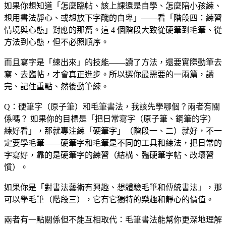
如果你想知道「怎麼臨帖、該上課還是自學、怎麼陪小孩練、
想用書法靜心、或想放下字醜的自卑」——看「階段四：練習
情境與心態」對應的那篇。這 4 個階段大致從硬筆到毛筆、從
方法到心態，但不必照順序。
而且寫字是「練出來」的技能——讀了方法，還要實際動筆去
寫、去臨帖，才會真正進步。所以選你最需要的一兩篇，讀
完、記住重點、然後動筆練。
Q：硬筆字（原子筆）和毛筆書法，我該先學哪個？兩者有關
係嗎？
如果你的目標是「把日常寫字（原子筆、鋼筆的字）
練好看」，那就專注練「硬筆字」（階段一、二）就好，不一
定要學毛筆——硬筆字和毛筆是不同的工具和練法，把日常的
字寫好，靠的是硬筆字的練習（結構、臨硬筆字帖、改壞習
慣）。
如果你是「對書法藝術有興趣、想體驗毛筆和傳統書法」，那
可以學毛筆（階段三），它有它獨特的樂趣和靜心的價值。
兩者有一點關係但不能互相取代：毛筆書法能幫你更深地理解