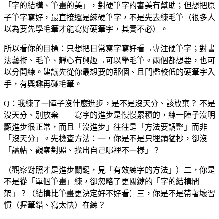
「字的結構、筆畫的美」，對硬筆字的審美有幫助；但想把原
子筆字寫好，最直接還是練硬筆字，不是先去練毛筆（很多人
以為要先學毛筆才能寫好硬筆字，其實不必）。
所以看你的目標：只想把日常寫字寫好看→專注硬筆字；對書
法藝術、毛筆、靜心有興趣→可以學毛筆。兩個都想要，也可
以分開練。建議先從你最想要的那個、且門檻較低的硬筆字入
手，有興趣再碰毛筆。
Q：我練了一陣子沒什麼進步，是不是沒天分、該放棄？
不是
沒天分、別放棄——寫字的進步是慢慢累積的，練一陣子沒明
顯進步很正常，而且「沒進步」往往是「方法要調整」而非
「沒天分」。先檢查方法：一，你是不是只埋頭猛抄，卻沒
「讀帖、觀察對照、找出自己哪裡不一樣」？
（觀察對照才是進步關鍵，見「有效練字的方法」）二，你是
不是從「單個筆畫」練，卻忽略了更關鍵的「字的結構間
架」？（結構比筆畫更決定好不好看）三，你是不是帶著壞習
慣（握筆錯、寫太快）在練？