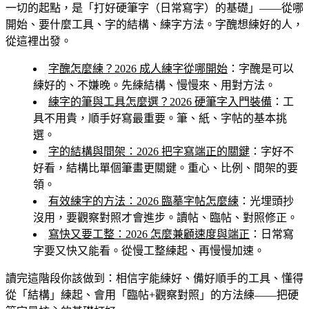
一切的起點，是「打好硬筆字（日常寫字）的基礎」——從哪
開始、要什麼工具、字的結構、練字方法。字醜想練好的人，
從這裡出發。
字醜怎麼練？2026 成人練字從哪開始
：字醜是可以
練好的、不嫌晚。先練結構、慢慢來、用對方法。
練字的筆與工具怎麼選？2026 硬筆字入門裝備
：工
具不用貴，順手好寫最重要。筆、紙、字帖的基本挑
選。
字的結構與間架：2026 把字寫端正的關鍵
：字好不
好看，結構比單個筆畫更關鍵。重心、比例、間架的要
領。
有效練字的方法：2026 臨摹字帖怎麼練
：光埋頭抄
沒用，要觀察對照才會進步。讀帖、臨帖、對照修正。
寫快又要工整：2026 怎麼兼顧速度與端正
：日常寫
字要又快又能看。從慢工整練起、再慢慢加速。
讀完這階段你該做到
：相信字能練好、備好順手的工具、懂得
從「結構」練起、會用「臨帖+觀察對照」的方法練——把硬