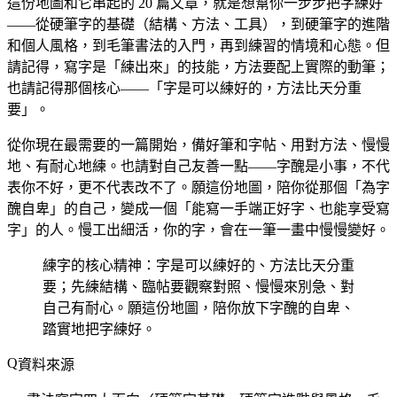
這份地圖和它串起的 20 篇文章，就是想幫你一步步把字練好
——從硬筆字的基礎（結構、方法、工具），到硬筆字的進階
和個人風格，到毛筆書法的入門，再到練習的情境和心態。但
請記得，寫字是「練出來」的技能，方法要配上實際的動筆；
也請記得那個核心——「字是可以練好的，方法比天分重
要」。
從你現在最需要的一篇開始，備好筆和字帖、用對方法、慢慢
地、有耐心地練。也請對自己友善一點——字醜是小事，不代
表你不好，更不代表改不了。願這份地圖，陪你從那個「為字
醜自卑」的自己，變成一個「能寫一手端正好字、也能享受寫
字」的人。慢工出細活，你的字，會在一筆一畫中慢慢變好。
練字的核心精神：字是可以練好的、方法比天分重
要；先練結構、臨帖要觀察對照、慢慢來別急、對
自己有耐心。願這份地圖，陪你放下字醜的自卑、
踏實地把字練好。
資料來源