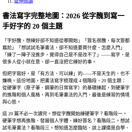
延伸閱讀
書法寫字完整地圖：2026 從字醜到寫一
手好字的 20 個主題
「字好醜，想練好卻不知道從哪開始」「簽名很醜，每次簽都
尷尬」「想試試毛筆書法，卻不知道要買什麼、怎麼入門」
「練了一陣子沒進步，覺得自己是不是改不了」——寫字，是
很多人從小就在意、卻一直沒把它練好的事。
但把字寫好，是「有方法、可以練」的——不是天生的，也不
嫌晚。這份地圖，把書法寫字梳理成 4 個階段、20 個主題：
從硬筆字（原子筆、鋼筆的日常寫字）的基礎練起，到硬筆字
的進階和個人風格，再到毛筆書法的入門，最後是練習的情境
與心態。
這 20 篇不必一次讀完。想從字醜開始練硬筆字？看階段一。
硬筆字想再進階、發展個人字體、練好簽名？看階段二。想試
試毛筆書法？看階段三。想知道怎麼臨帖、該上課還是自學、