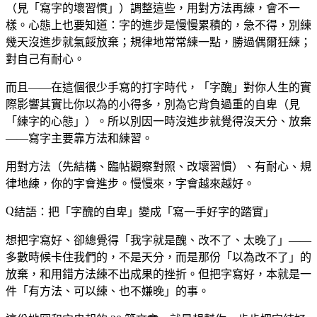
（見「寫字的壞習慣」）調整這些，用對方法再練，會不一
樣。心態上也要知道：字的進步是慢慢累積的，急不得，別練
幾天沒進步就氣餒放棄；規律地常常練一點，勝過偶爾狂練；
對自己有耐心。
而且——在這個很少手寫的打字時代，「字醜」對你人生的實
際影響其實比你以為的小得多，別為它背負過重的自卑（見
「練字的心態」）。所以別因一時沒進步就覺得沒天分、放棄
——寫字主要靠方法和練習。
用對方法（先結構、臨帖觀察對照、改壞習慣）、有耐心、規
律地練，你的字會進步。慢慢來，字會越來越好。
結語：把「字醜的自卑」變成「寫一手好字的踏實」
想把字寫好、卻總覺得「我字就是醜、改不了、太晚了」——
多數時候卡住我們的，不是天分，而是那份「以為改不了」的
放棄，和用錯方法練不出成果的挫折。但把字寫好，本就是一
件「有方法、可以練、也不嫌晚」的事。