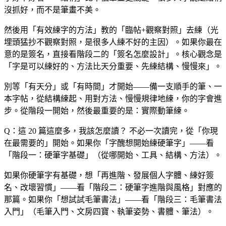
沒抓好，而不是筆畫不美。
然後用「有效練字的方法」教的「臨帖+觀察對照」去練（光
埋頭猛抄不觀察對照，是很多人練不好的主因）。如果你最在
意的是簽名，直接看階段二的「簽名怎麼設計」。核心觀念是
「字是可以練好的、方法比天分重要、先練結構、慢慢來」。
別等「有天分」或「有時間」才開始——備一支順手的筆、一
本字帖，從結構練起、用對方法、慢慢規律地練，你的字會進
步。從階段一開始，然後最重要的是：實際動筆練。
Q：這 20 篇這麼多，我該怎麼讀？
不必一次讀完，從「你現
在最需要的」開始。如果你「字醜想開始練硬筆字」——看
「階段一：硬筆字基礎」（從哪開始、工具、結構、方法）。
如果你硬筆字有基礎，想「再進階、發展個人字體、練好簽
名、改壞習慣」——看「階段二：硬筆字進階與風格」對應的
那篇。如果你「想試試毛筆書法」——看「階段三：毛筆書法
入門」（毛筆入門、文房四寶、執筆姿勢、書體、筆法）。