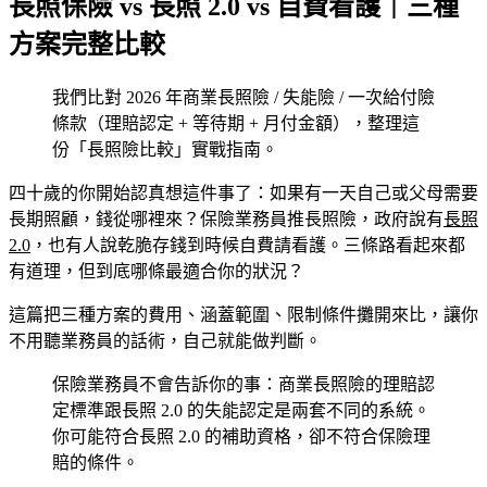
長照保險 vs 長照 2.0 vs 自費看護｜三種
方案完整比較
我們比對 2026 年商業長照險 / 失能險 / 一次給付險
條款（理賠認定 + 等待期 + 月付金額），整理這
份「長照險比較」實戰指南。
四十歲的你開始認真想這件事了：如果有一天自己或父母需要
長期照顧，錢從哪裡來？保險業務員推長照險，政府說有
長照
2.0
，也有人說乾脆存錢到時候自費請看護。三條路看起來都
有道理，但到底哪條最適合你的狀況？
這篇把三種方案的費用、涵蓋範圍、限制條件攤開來比，讓你
不用聽業務員的話術，自己就能做判斷。
保險業務員不會告訴你的事：商業長照險的理賠認
定標準跟長照 2.0 的失能認定是兩套不同的系統。
你可能符合長照 2.0 的補助資格，卻不符合保險理
賠的條件。