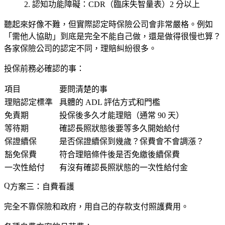
認知功能障礙
：CDR（臨床失智量表）2 分以上
聽起來好像不難，但實際認定時保險公司會非常嚴格。例如
「需他人協助」到底是完全不能自己做，還是做得很慢也算？
各家保險公司的認定不同，理賠糾紛很多。
投保前務必確認的事：
項目
要問清楚的事
理賠認定標準
具體的 ADL 評估方式和門檻
免責期
投保後多久才能理賠（通常 90 天）
等待期
確認長照狀態後要等多久開始給付
保證續保
是否保證續保到幾歲？保費會不會調漲？
豁免保費
符合理賠條件後是否免繳後續保費
一次性給付
有沒有確認長照狀態的一次性給付金
方案三：自費看護
完全不靠保險和政府，用自己的存款支付照護費用。