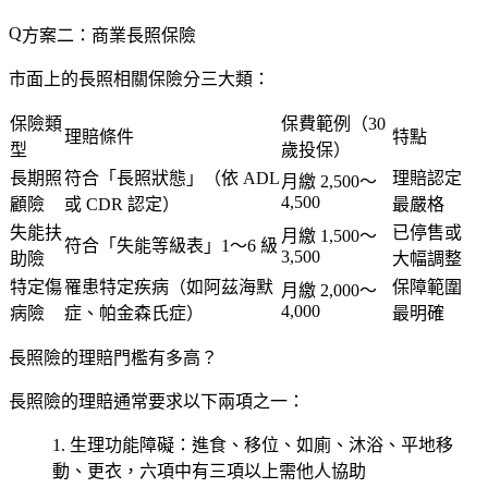
方案二：商業長照保險
市面上的長照相關保險分三大類：
保險類
保費範例（30
理賠條件
特點
型
歲投保）
長期照
符合「長照狀態」（依 ADL
理賠認定
月繳 2,500～
4,500
顧險
或 CDR 認定）
最嚴格
失能扶
已停售或
月繳 1,500～
符合「失能等級表」1～6 級
3,500
助險
大幅調整
特定傷
罹患特定疾病（如阿茲海默
保障範圍
月繳 2,000～
4,000
病險
症、帕金森氏症）
最明確
長照險的理賠門檻有多高？
長照險的理賠通常要求以下兩項之一：
生理功能障礙
：進食、移位、如廁、沐浴、平地移
動、更衣，六項中有三項以上需他人協助