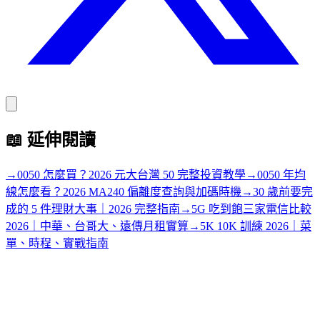
📖
延伸閱讀
→
0050 怎麼買？2026 元大台灣 50 完整投資教學
→
0050 年均
線怎麼看？2026 MA240 偏離度查詢與加碼時機
→
30 歲前要完
成的 5 件理財大事｜2026 完整指南
→
5G 吃到飽三家電信比較
2026｜中華、台哥大、遠傳月租實算
→
5K 10K 訓練 2026｜菜
單、時程、實戰指南