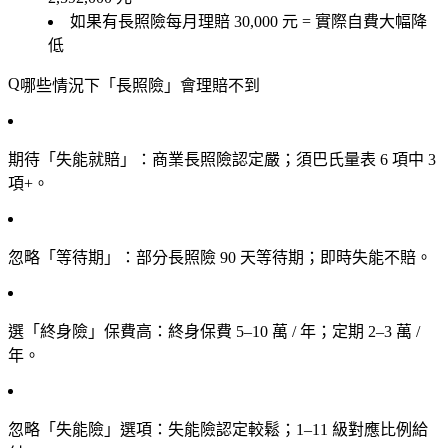
如果有長照險每月理賠 30,000 元 = 實際自費大幅降
低
哪些情況下「長照險」會理賠不到
期待「失能就賠」
：商業長照險認定嚴；須巴氏量表 6 項中 3
項+。
忽略「等待期」
：部分長照險 90 天等待期；即時失能不賠。
選「終身險」保費高
：終身保費 5–10 萬 / 年；定期 2–3 萬 /
年。
忽略「失能險」選項
：失能險認定較鬆；1–11 級對應比例給