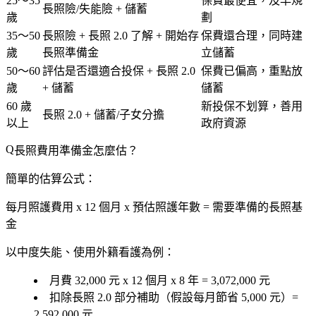
25～35
保費最便宜，及早規
長照險/失能險 + 儲蓄
歲
劃
35～50
長照險 + 長照 2.0 了解 + 開始存
保費還合理，同時建
歲
長照準備金
立儲蓄
50～60
評估是否還適合投保 + 長照 2.0
保費已偏高，重點放
歲
+ 儲蓄
儲蓄
60 歲
新投保不划算，善用
長照 2.0 + 儲蓄/子女分擔
以上
政府資源
長照費用準備金怎麼估？
簡單的估算公式：
每月照護費用 x 12 個月 x 預估照護年數 = 需要準備的長照基
金
以中度失能、使用外籍看護為例：
月費 32,000 元 x 12 個月 x 8 年 = 3,072,000 元
扣除長照 2.0 部分補助（假設每月節省 5,000 元）=
2,592,000 元