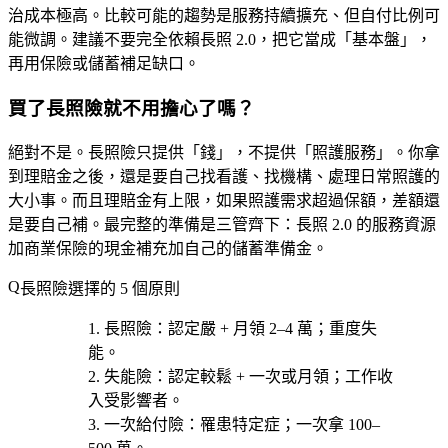
治成本極高。比較可能的趨勢是服務持續擴充、但自付比例可
能微調。建議不要完全依賴長照 2.0，把它當成「基本盤」，
再用保險或儲蓄補足缺口。
買了長照險就不用擔心了嗎？
絕對不是。長照險只提供「錢」，不提供「照護服務」。你拿
到理賠金之後，還是要自己找看護、找機構、處理日常照護的
大小事。而且理賠金有上限，如果照護需求超過保額，差額還
是要自己補。最完整的準備是三管齊下：長照 2.0 的服務資源
加商業保險的現金補充加自己的儲蓄準備金。
長照險選擇的 5 個原則
長照險
：認定嚴 + 月領 2–4 萬；重度失
能。
失能險
：認定較鬆 + 一次或月領；工作收
入受影響者。
一次給付險
：罹患特定症；一次拿 100–