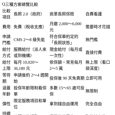
三種方案總覽比較
比較
長照 2.0（政府）
商業長照保險
自費看護
項目
月繳 2,000～6,000
費用
免費（稅收支應）
需要時才花錢
元
申請
符合保單約定的
CMS 2～8 級失能
無門檻
門檻
「長照狀態」
給付
服務給付（派人來
現金給付（每月或
直接付費
方式
或到機構）
一次性）
給付
每月 10,020～
依保額，常見每月
無上限（看口
上限
36,180 元
2～5 萬
袋深度）
等待
申請後約 2～4 週開
投保後 90 天免責期
立即可用
期
始
涵蓋
投保年齡限制看保
多數 15～65 歲可投
無限制
年齡
單
保
限定服務項目和單
彈性
拿到錢自由運用
完全自由
位
持續