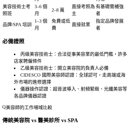
美容技術士考
3–6 個
直接考照為
有基礎需補強
2–8 萬
照班
月
主
者
1–3 個
免費或低
指定品牌發展
品牌/SPA 培訓
直接就業
月
費
者
必備證照
丙級美容技術士
：合法從事美容業的最低門檻，許多
店家聘僱條件
乙級美容技術士
：開立美容院的負責人必備
CIDESCO 國際美容師認證
：全球認可，走高端或海
外市場的進修選擇
儀器操作認證
：超音波導入、射頻緊緻、光纖美容等
各品牌儀器認證
美容師的工作場域比較
傳統美容院 vs 醫美診所 vs SPA