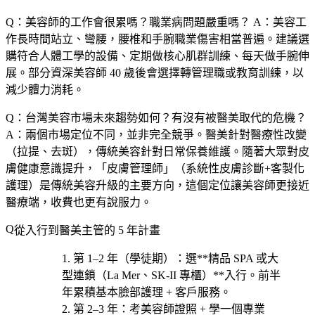
Q：美容師的工作會很累嗎？職業病問題嚴重嗎？
A：美容工
作長時間站立、彎腰，腰椎和手腕職業傷害相當普遍。建議選
購符合人體工學的設備、定期做核心肌群訓練、每天做手腕伸
展。部分資深美容師 40 歲後會選擇轉管理職或教育訓練，以
減少體力消耗。
Q：台灣美容市場未來趨勢如何？有沒有被醫美取代的危機？
A：兩個市場定位不同，並非完全競爭。醫美針對醫療性改變
（拉提、去斑），傳統美容針對日常保養維護。隨著大眾對皮
膚健康意識提升，「皮膚管理師」（系統性皮膚診斷+客製化
護理）是傳統美容升級的主要方向，這個定位讓美容師更接近
醫療端，收費也更有說服力。
從入行到醫美主管的 5 年計畫
第 1–2 年（學徒期）
：選**精品 SPA 或大
型連鎖（La Mer、SK-II 專櫃）**入行。前半
年累積基本臉部護理 + 客戶服務。
第 2–3 年
：考美容師證照 + 學一個專業