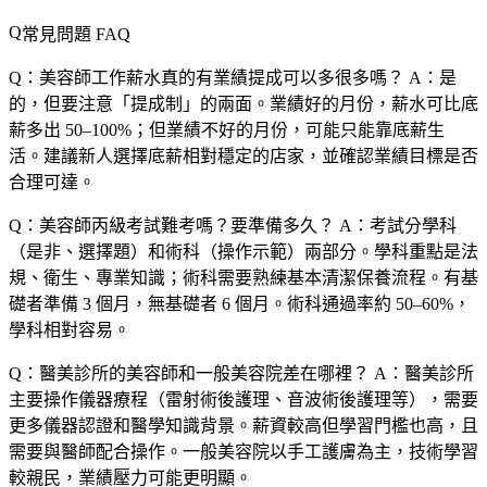
常見問題 FAQ
Q：美容師工作薪水真的有業績提成可以多很多嗎？
A：是
的，但要注意「提成制」的兩面。業績好的月份，薪水可比底
薪多出 50–100%；但業績不好的月份，可能只能靠底薪生
活。建議新人選擇底薪相對穩定的店家，並確認業績目標是否
合理可達。
Q：美容師丙級考試難考嗎？要準備多久？
A：考試分學科
（是非、選擇題）和術科（操作示範）兩部分。學科重點是法
規、衛生、專業知識；術科需要熟練基本清潔保養流程。有基
礎者準備 3 個月，無基礎者 6 個月。術科通過率約 50–60%，
學科相對容易。
Q：醫美診所的美容師和一般美容院差在哪裡？
A：醫美診所
主要操作儀器療程（雷射術後護理、音波術後護理等），需要
更多儀器認證和醫學知識背景。薪資較高但學習門檻也高，且
需要與醫師配合操作。一般美容院以手工護膚為主，技術學習
較親民，業績壓力可能更明顯。