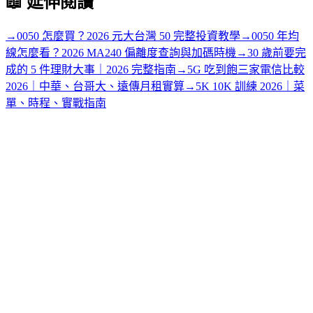
📖
延伸閱讀
→
0050 怎麼買？2026 元大台灣 50 完整投資教學
→
0050 年均
線怎麼看？2026 MA240 偏離度查詢與加碼時機
→
30 歲前要完
成的 5 件理財大事｜2026 完整指南
→
5G 吃到飽三家電信比較
2026｜中華、台哥大、遠傳月租實算
→
5K 10K 訓練 2026｜菜
單、時程、實戰指南