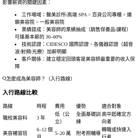
影響薪資的關鍵因素：
工作場域
：醫美診所/高端 SPA > 百貨公司專櫃 > 連
鎖美容院 > 一般美容院
業績提成
：美容師的業績抽成（銷售保養品/課程）
可達基本薪的 30–60%
技術認證
：CIDESCO 國際認證、各儀器認證（超音
波/射頻/光療）加薪明顯
客戶關係
：建立穩定回頭客是美容師最重要的收入保
障
怎麼成為美容師？（入行路線）
入行路線比較
路線
時程
費用
優勢
適合對象
低（公
全面基礎訓
高中起確定方
職校美容科
3 年
立）
練
向者
6–12 個
轉職或快速入
美容補習班
5–20 萬
附考照輔導
月
行者