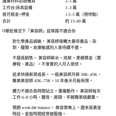
護膚材料初始備貨
2–5 萬
工作台/床具設備
1–3 萬
首月租金+押金
1.5–5 萬（視地點）
合計
約 15–60 萬
哪些情況下「美容師」這條路不適合你
對化學產品過敏。
美容師接觸大量保養品、染
劑、酸類。皮膚敏感的人會持續不適。
不擅長銷售。
美容師薪水 = 底薪 + 業績獎金（賣
療程、產品）。不會賣的人月入很慘。
追求快速薪資成長。
一般美容師月薪 30K–45K，
醫美美容師 45K–75K。10 年後天花板有限。
體力不適合長時間站立 + 重複動作。
美容師每天
工作 6–8 小時，腰背、肩頸、手腕職業病嚴重。
預期 work-life balance。
美容業晚上 + 週末是黃金
時段。家庭時間經常被壓縮。