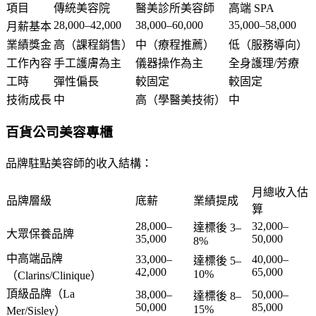
項目
傳統美容院
醫美診所美容師
高端 SPA
28,000–42,000
38,000–60,000
35,000–58,000
月薪基本
業績獎金
高（課程銷售）
中（療程推薦）
低（服務導向）
工作內容
手工護膚為主
儀器操作為主
全身護理/芳療
工時
彈性偏長
較固定
較固定
技術成長
中
高（學醫美技術）
中
百貨公司美容專櫃
品牌駐點美容師的收入結構：
月總收入估
品牌層級
底薪
業績提成
算
28,000–
32,000–
達標後 3–
大眾保養品牌
35,000
50,000
8%
中高端品牌
33,000–
40,000–
達標後 5–
42,000
65,000
10%
（Clarins/Clinique）
頂級品牌（La
38,000–
50,000–
達標後 8–
50,000
85,000
15%
Mer/Sisley）