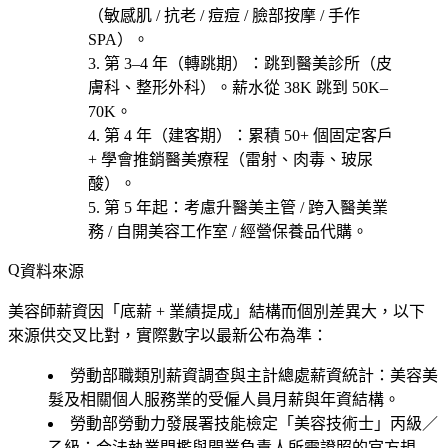
（
敏感肌 / 抗老 / 痘痘 / 臉部按摩 / 手作
SPA
）。
第 3–4 年（轉跳期）
：跳到
醫美診所
（皮
膚科、整形外科）。薪水從 38K 跳到 50K–
70K。
第 4 年（建客期）
：累積 50+ 個固定客戶
+ 學會推銷醫美療程（雷射、肉毒、玻尿
酸）。
第 5 年起
：考慮
升醫美主管 / 跨入醫美業
務 / 自開美容工作室 / 經營保養品代購
。
資料來源
美容師薪資因「底薪 + 業績提成」結構而個別差異大，以下
來源供交叉比對，實際數字以最新公布為準：
勞動部職類別薪資調查與主計總處薪資統計
：美容美
髮及相關個人服務業的受僱人員月薪與年資結構。
勞動部勞動力發展署技能檢定「美容技術士」丙級／
乙級
：合法執業門檻與開業負責人所需證照的官方規