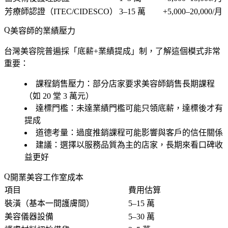
芳療師認證（ITEC/CIDESCO）
3–15 萬
+5,000–20,000/月
美容師的業績壓力
台灣美容院普遍採「底薪+業績提成」制，了解這個模式非常
重要：
課程銷售壓力
：部分店家要求美容師銷售長期課程
（如 20 堂 3 萬元）
達標門檻
：未達業績門檻可能只領底薪，達標後才有
提成
道德考量
：過度推銷課程可能影響與客戶的信任關係
建議
：選擇以服務品質為主的店家，長期來看口碑收
益更好
開業美容工作室成本
項目
費用估算
裝潢（基本一間護膚間）
5–15 萬
美容儀器設備
5–30 萬