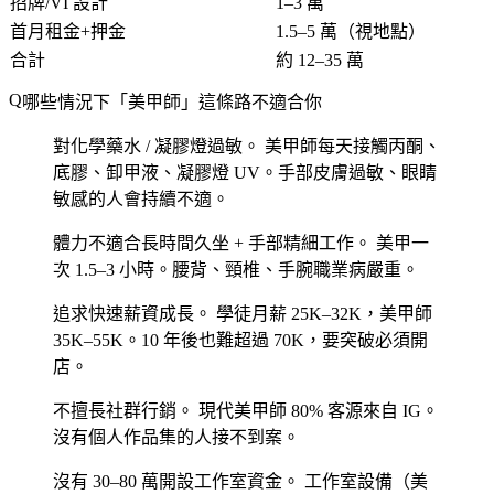
招牌/VI 設計
1–3 萬
首月租金+押金
1.5–5 萬（視地點）
合計
約 12–35 萬
哪些情況下「美甲師」這條路不適合你
對化學藥水 / 凝膠燈過敏。
美甲師每天接觸丙酮、
底膠、卸甲液、凝膠燈 UV。手部皮膚過敏、眼睛
敏感的人會持續不適。
體力不適合長時間久坐 + 手部精細工作。
美甲一
次 1.5–3 小時。腰背、頸椎、手腕職業病嚴重。
追求快速薪資成長。
學徒月薪 25K–32K，美甲師
35K–55K。10 年後也難超過 70K，要突破必須開
店。
不擅長社群行銷。
現代美甲師 80% 客源來自 IG。
沒有個人作品集的人接不到案。
沒有 30–80 萬開設工作室資金。
工作室設備（美