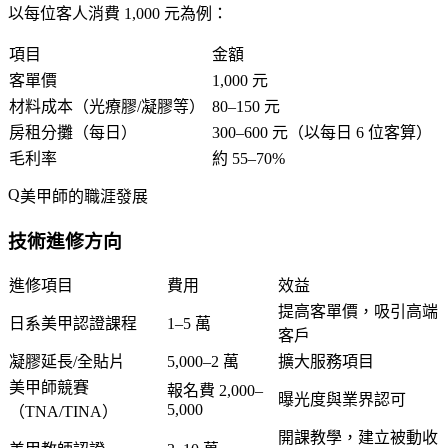
以每位客人消費 1,000 元為例：
項目
金額
客單價
1,000 元
材料成本（光療膠/凝膠等）
80–150 元
房租分攤（每日）
300–600 元（以每日 6 位客算）
毛利率
約 55–70%
美甲師的職涯發展
技術進修方向
進修項目
費用
效益
提高客單價，吸引高端
日系美甲認證課程
1–5 萬
客戶
凝膠延長/全貼片
5,000–2 萬
擴大服務項目
美甲師競賽
報名費 2,000–
曝光度與業界認可
5,000
（TNA/TINA）
開課教學，建立被動收