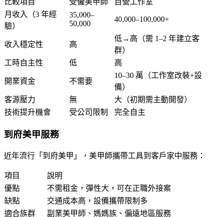
比較項目
受僱美甲師
自營工作室
月收入（3 年經
35,000–
40,000–100,000+
50,000
驗）
低→高（需 1–2 年建立客
收入穩定性
高
群）
工時自主性
低
高
10–30 萬（工作室改裝+設
開業資金
不需要
備）
客源壓力
無
大（初期需主動開發）
技術提升機會
受公司限制
完全自主
到府美甲服務
近年流行「到府美甲」，美甲師攜帶工具到客戶家中服務：
項目
說明
優點
不需租金，彈性大，可在正職外接案
缺點
交通成本高，設備攜帶限制多
適合族群
副業美甲師、媽媽族、偏遠地區服務