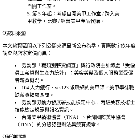
自開工作室
。
第 5 年起
：考慮
自開美甲工作室 / 跨入美
甲教學 + 比賽 / 經營美甲產品代購
。
資料來源
本文薪資區間以下列公開來源最新公布為準，實際數字依年度
調查與店家定價而異：
勞動部「職類別薪資調查」與行政院主計總處「受僱
員工薪資與生產力統計」：美容美髮及個人服務業受僱
者薪資概況。
104 人力銀行、yes123 求職網的美甲師／美甲學徒職
缺薪資揭露區間。
勞動部勞動力發展署技能檢定中心：丙級美容技術士
技能檢定規範與報名資訊。
台灣美甲藝術協會（TNA）、台灣國際美甲協會
（TINA）的分級認證辦法與競賽規章。
延伸閱讀