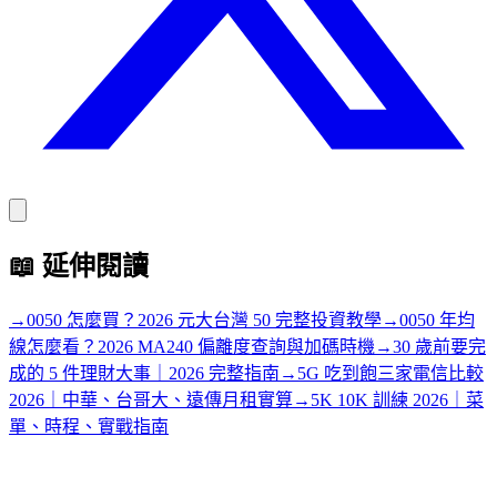
📖
延伸閱讀
→
0050 怎麼買？2026 元大台灣 50 完整投資教學
→
0050 年均
線怎麼看？2026 MA240 偏離度查詢與加碼時機
→
30 歲前要完
成的 5 件理財大事｜2026 完整指南
→
5G 吃到飽三家電信比較
2026｜中華、台哥大、遠傳月租實算
→
5K 10K 訓練 2026｜菜
單、時程、實戰指南