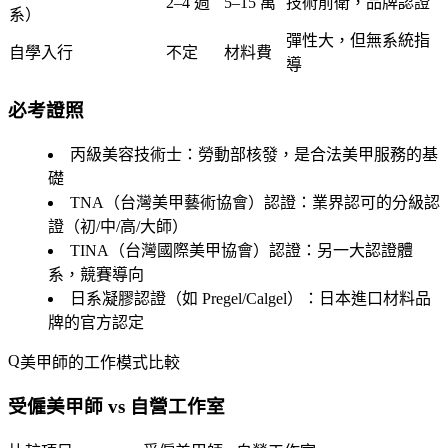
2–4 週
5–15 萬
技術前衛，品牌認證
系）
彈性大，但無系統指
自學入行
不定
材料費
導
必考證照
丙級美容技術士
：勞動部核發，是合法美甲服務的基
礎
TNA（台灣美甲藝術協會）認證
：業界認可的分級認
證（初/中/高/大師）
TINA（台灣國際美甲協會）認證
：另一大認證體
系，競賽導向
日系凝膠認證
（如 Pregel/Calgel）：日本進口材料品
牌的官方認定
美甲師的工作模式比較
受僱美甲師 vs 自營工作室