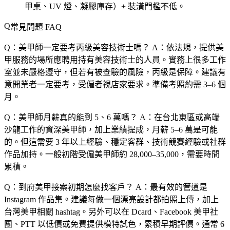
甲桌、UV 燈、凝膠庫存）+ 裝潢門檻不低。
常見問題 FAQ
Q：美甲師一定要考丙級美容技術士嗎？
A：依法規，提供美
甲服務的場所應聘用持有美容技術士的人員。實務上很多工作
室並未嚴格遵守，但若有被查驗的風險，丙級是保障。建議有
意開業者一定要考，受僱者視店家要求。準備考照約需 3–6 個
月。
Q：美甲師月薪真的能到 5、6 萬嗎？
A：在台北東區或高端
沙龍工作的資深美甲師，加上業績提成，月薪 5–6 萬是可能
的。但這需要 3 年以上經驗、穩定客群、技術競賽經驗或社群
作品加持。一般初階受僱美甲師約 28,000–35,000，需要時間
累積。
Q：到府美甲接案初期怎麼找客戶？
A：最有效的管道是
Instagram 作品集。建議每做一個漂亮設計都拍照上傳，加上
台灣美甲相關 hashtag。另外可以在 Dcard、Facebook 美甲社
團、PTT 以低價或免費提供模特試色，累積早期評價。通常 6