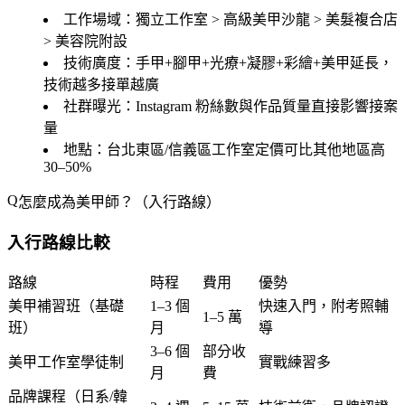
工作場域
：獨立工作室 > 高級美甲沙龍 > 美髮複合店
> 美容院附設
技術廣度
：手甲+腳甲+光療+凝膠+彩繪+美甲延長，
技術越多接單越廣
社群曝光
：Instagram 粉絲數與作品質量直接影響接案
量
地點
：台北東區/信義區工作室定價可比其他地區高
30–50%
怎麼成為美甲師？（入行路線）
入行路線比較
路線
時程
費用
優勢
美甲補習班（基礎
1–3 個
快速入門，附考照輔
1–5 萬
班）
月
導
3–6 個
部分收
美甲工作室學徒制
實戰練習多
月
費
品牌課程（日系/韓