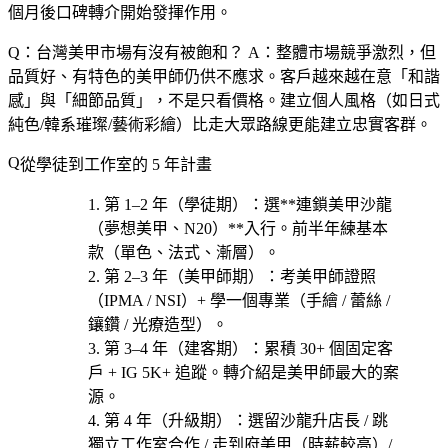
個月後口碑轉介開始發揮作用。
Q：台灣美甲市場有沒有被飽和？
A：整體市場競爭激烈，但
品質好、有特色的美甲師仍供不應求。客戶越來越在意「和諧
感」與「細節品質」，不是只看價格。建立個人風格（如日式
純色/韓系璀璨/藝術彩繪）比走大眾路線更能建立忠實客群。
從學徒到工作室的 5 年計畫
第 1–2 年（學徒期）
：選**連鎖美甲沙龍
（夢想美甲、N20）**入行。前半年練基本
款（單色、法式、漸層）。
第 2–3 年（美甲師期）
：考美甲師證照
（IPMA / NSI）+ 學一個專業（
手繪 / 蕾絲 /
鑲鑽 / 光療造型
）。
第 3–4 年（建客期）
：累積 30+ 個固定客
戶 + IG 5K+ 追蹤。轉介紹是美甲師最大的案
源。
第 4 年（升級期）
：選
留沙龍升店長 / 跳
獨立工作室合作 / 走到府美甲（時薪較高）/