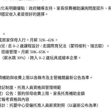
化有明顯優點：政府輔導支持、家長保費補助讓詢問度提升、有縣
或想穩定收入者是很好的選擇。
）
。
或居家保母
入行。月薪 32K–42K。
兒 / 走 0–2 歲課程設計 / 走國際育兒法（蒙特梭利、瑞吉歐）
。
+ 班級管理。月薪 50K–65K。
（薪水跳 30%）/ 跨入 0–2 歲玩具或繪本企業
。
項補助與收費上限以各縣市及主管機關最新公告為準。
登記制度、托育人員資格與管理規範
處）公告：簽約保母收費上限、家長托育補助金額
定報考資格與內容
統計：托嬰中心受僱托育人員薪資對照（以最新公布為準）