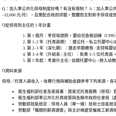
Q：加入準公共化保母制度好嗎？有沒有限制？
A：加入準公共
–32,000 元/月），且需配合政府評鑑。整體而言對新手保母
從保母到主任的 5 年計畫
第 1 個月
：考
保母證照 + 嬰幼兒急救訓練（CPR
第 1–2 年（托育員期）
：選
公托、私立托嬰中心
第 2–3 年（深化期）
：選
走早期療育 / 走特殊嬰幼
第 3–4 年（升組長 / 主任）
：負責 3–5 位托育員 
第 5 年起
：考慮
升主任 / 自開托嬰中心 / 跨入幼教
資料來源
保母／托育人員收入、收費行情與補助金額參考下列來源，各
衛生福利部社會及家庭署：居家式托育服務（保母）
衛生福利部準公共化托育政策與各縣市政府社會局（
勞動部技能檢定：保母人員（單一級）技術士技能檢
勞動部「職類別薪資調查」與主計總處受僱員工薪資