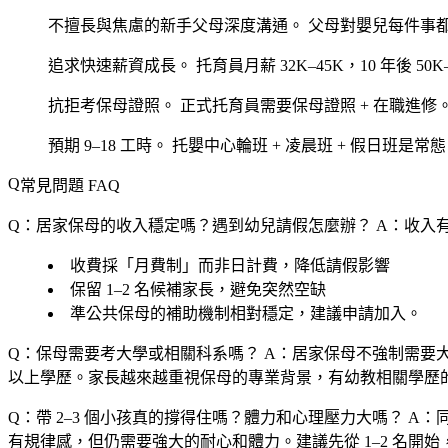
不擅長與焦慮的新手父母深度溝通。
父母對嬰兒每件事
追求快速薪資成長。
托育員月薪 32K–45K，10 年後 50K
抗拒考保母證照。
正式托育員需要保母證照 + 在職進修
預期 9–18 工時。
托嬰中心輪班 + 凌晨班 + 假日班是常
常見問題 FAQ
Q：居家保母的收入穩定嗎？遇到幼兒請假怎麼辦？
A：收入
收費採「月費制」而非日計費，降低請假影響
保留 1–2 名候補家長，避免突然空缺
準公共保母的補助機制相對穩定，建議申請加入。
Q：保母需要考大學或相關科系嗎？
A：居家保母不強制需要大
以上學歷。家長越來越重視保母的專業背景，有幼教相關學歷
Q：帶 2–3 個小孩真的撐得住嗎？體力和心理壓力大嗎？
A：同
有規律感，但仍需要強大的耐心和體力。建議先從 1–2 名開