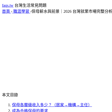
faqs.tw
台灣生活常見問題
首頁
›
職涯學習
›
保母薪水與前景｜2026 台灣就業市場完整分
本文目錄
保母各層級收入多少？（居家→機構→主任）
成為合格保母的要求