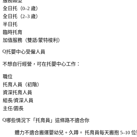
服務類型
全日托（0–2 歲）
全日托（2–3 歲）
半日托
臨時托育
加值服務（雙語/蒙特梭利）
托嬰中心受僱人員
不想自行經營，可在托嬰中心工作：
職位
托育人員（初階）
資深托育人員
組長/資深人員
主任/園長
哪些情況下「托育員」這條路不適合你
體力不適合搬運嬰幼兒 + 久蹲。
托育員每天搬抱 5–10