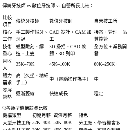
傳統牙技師 vs 數位牙技師 vs 自營所長比較：
比較
傳統牙技師
數位牙技師
自營技工所
項目
核心
手工製作假牙、
CAD 設計 + CAM 加
接案 + 管理 + 品
工作
牙冠
工
質控管
技術
蠟型雕刻、鑄
3D 掃描、CAD 軟
全方位 + 業務開
重心
造、上瓷
體、3D 列印
發
月收
35K–70K
45K–100K
80K–250K+
入
體力
高（久坐、精細
中（電腦操作為主）
中
需求
手工）
發展
逐漸萎縮
快速成長
穩定
趨勢
各類型機構薪資比較
機構類型
初期月薪
資深月薪
特色
32K–40K
50K–80K
大型牙技工所
分工細、學習機會多
30K–38K
45K–70K