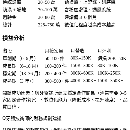
傳統設備
20–50 萬
鑄造爐、上瓷爐、研磨機
裝潢 + 場地
30–100 萬
含粉塵處理、通風系統
週轉金
30–80 萬
建議備 3–6 個月
總計
225–750 萬
數位化程度越高成本越高
損益分析
階段
月接案量
月營收
月淨利
80K–150K
草創期（0–6 月）
50–100 件
虧損 20K–50K
150K–300K
30K–100K
成長期（6–18 月）
100–200 件
300K–600K
100K–250K
穩定期（18–36 月）
200–400 件
400K–800K+
150K–350K+
成熟期（3 年+）
300–500+ 件
關鍵成功因素
：與牙醫診所建立穩定合作關係（通常需要 3–5
家固定合作診所）、數位化能力（降低成本、提升速度）、品
質口碑。
牙體技術師的財務規劃建議