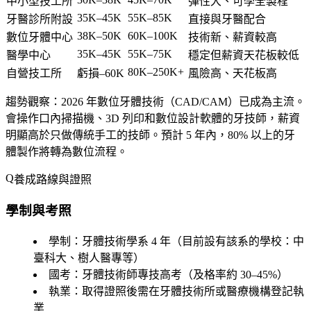
中小型技工所
彈性大、可學全製程
35K–45K
55K–85K
牙醫診所附設
直接與牙醫配合
38K–50K
60K–100K
數位牙體中心
技術新、薪資較高
35K–45K
55K–75K
醫學中心
穩定但薪資天花板較低
80K–250K+
自營技工所
虧損–60K
風險高、天花板高
趨勢觀察
：2026 年數位牙體技術（CAD/CAM）已成為主流。
會操作口內掃描機、3D 列印和數位設計軟體的牙技師，薪資
明顯高於只做傳統手工的技師。預計 5 年內，80% 以上的牙
體製作將轉為數位流程。
養成路線與證照
學制與考照
學制
：牙體技術學系 4 年（目前設有該系的學校：中
臺科大、樹人醫專等）
國考
：牙體技術師專技高考（及格率約 30–45%）
執業
：取得證照後需在牙體技術所或醫療機構登記執
業