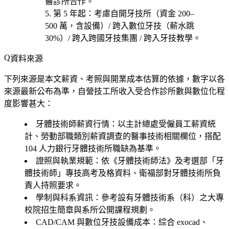
醫診所合作。
第 5 年起
：考慮
自開牙技所（資金 200–
500 萬，含設備）/ 跨入數位牙技（薪水跳
30%）/ 跨入跨國牙技集團 / 跨入牙技教學
。
資料來源
下列來源是本文薪資、考照與開業成本估算的依據，數字以各
來源最新公布為準，自營技工所收入受合作診所數與數位化程
度影響甚大：
牙體技術師薪資行情：以主計總處受僱員工薪資統
計、勞動部職類別薪資調查的醫事技術相關欄位，搭配
104 人力銀行牙體技術所職缺為基準。
證照與執業規範：依《牙體技術師法》及考選部「牙
體技術師」專技高考及格資料、衛福部對牙體技術所負
責人持照要求。
學制與科系資訊：參考設有牙體技術系（科）之大專
校院招生簡章與系所公開課程規劃。
CAD/CAM 與數位牙技設備成本：綜合 exocad、