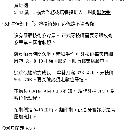
資比例
42 歲+
：擴大業務或培養接班人，規劃
退休金
哪些情況下「牙體技術師」這條路不適合你
沒有牙體技術系背景。
正式牙技師需要牙體技術
系畢業 + 國考執照。
體質怕長時間久坐 + 精細手作。
牙技師每天精細
雕塑假牙 8–10 小時。腰背、眼睛職業病嚴重。
追求快速薪資成長。
學徒月薪 32K–42K，牙技師
50K–70K。要突破必須走數位牙技。
不擅長 CAD/CAM + 3D 列印。
現代牙技 70%+ 為
數位化製程。
預期穩定 9–18 工時。
趕件期 + 配合牙醫診所是高
壓加班期。
常見問題 FAQ