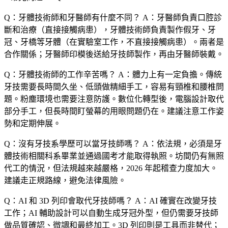
Q：牙體技術師和牙醫師有什麼不同？
A：牙醫師負責口腔診
斷和治療（直接接觸病患），牙體技術師負責製作假牙、牙
冠、牙橋等牙體（在實驗室工作，不直接接觸病患）。兩者是
合作關係；牙醫師印模後送給牙技師製作，再由牙醫師裝戴。
Q：牙體技術師的工作辛苦嗎？
A：體力上有一定負擔。傳統
牙技需要長時間久坐、低頭做精細手工，容易有頸椎和腰椎問
題。粉塵環境也需要注意防護。數位化轉型後，電腦設計取代
部分手工，但長時間盯螢幕的用眼問題仍在。建議注意工作姿
勢和定期伸展。
Q：沒有牙技系學歷可以當牙技師嗎？
A：依法規，必須是牙
體技術相關科系畢業並通過國考才能取得執照。坊間仍有無照
代工的情況，但法規越來越嚴格，2026 年起稽查力度加大。
建議走正規路線，避免法律風險。
Q：AI 和 3D 列印會取代牙技師嗎？
A：AI 確實在改變牙技
工作；AI 輔助設計可以自動生成牙冠外型，但仍需要牙技師
做品質確認、微調和最終加工。3D 列印則是工具而非替代；