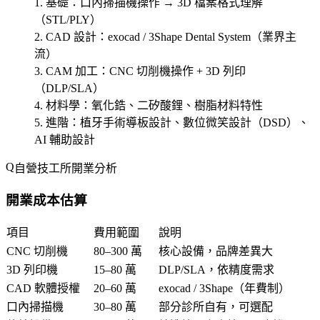
基礎
：口內掃描機操作 → 3D 檔案格式理解
（STL/PLY）
CAD 設計
：exocad / 3Shape Dental System（業界主
流）
CAM 加工
：CNC 切削機操作 + 3D 列印
（DLP/SLA）
材料學
：氧化鋯、二矽酸鋰、樹脂材料特性
進階
：植牙手術導板設計、數位微笑設計（DSD）、
AI 輔助設計
自營技工所開業分析
開業成本估算
項目
費用範圍
說明
CNC 切削機
80–300 萬
核心設備，品牌差異大
3D 列印機
15–80 萬
DLP/SLA，依精度需求
CAD 軟體授權
20–60 萬
exocad / 3Shape（年費制）
口內掃描機
30–80 萬
部分診所自有，可選配