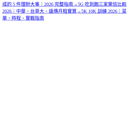
成的 5 件理財大事｜2026 完整指南
→
5G 吃到飽三家電信比較
2026｜中華、台哥大、遠傳月租實算
→
5K 10K 訓練 2026｜菜
單、時程、實戰指南