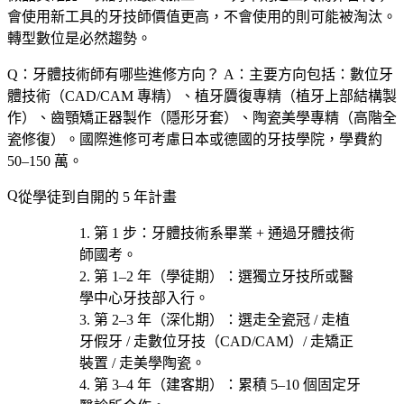
會使用新工具的牙技師價值更高，不會使用的則可能被淘汰。
轉型數位是必然趨勢。
Q：牙體技術師有哪些進修方向？
A：主要方向包括：數位牙
體技術（CAD/CAM 專精）、植牙贗復專精（植牙上部結構製
作）、齒顎矯正器製作（隱形牙套）、陶瓷美學專精（高階全
瓷修復）。國際進修可考慮日本或德國的牙技學院，學費約
50–150 萬。
從學徒到自開的 5 年計畫
第 1 步
：牙體技術系畢業 + 通過牙體技術
師國考。
第 1–2 年（學徒期）
：選
獨立牙技所或醫
學中心牙技部
入行。
第 2–3 年（深化期）
：選
走全瓷冠 / 走植
牙假牙 / 走數位牙技（CAD/CAM）/ 走矯正
裝置 / 走美學陶瓷
。
第 3–4 年（建客期）
：累積 5–10 個固定牙