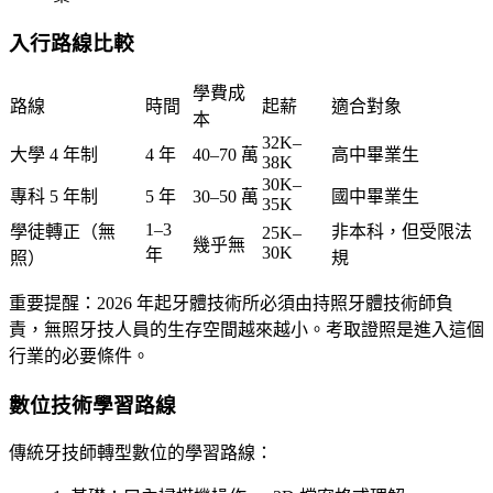
入行路線比較
學費成
路線
時間
起薪
適合對象
本
32K–
大學 4 年制
4 年
40–70 萬
高中畢業生
38K
30K–
專科 5 年制
5 年
30–50 萬
國中畢業生
35K
1–3
學徒轉正（無
非本科，但受限法
25K–
幾乎無
30K
年
照）
規
重要提醒
：2026 年起牙體技術所必須由持照牙體技術師負
責，無照牙技人員的生存空間越來越小。考取證照是進入這個
行業的必要條件。
數位技術學習路線
傳統牙技師轉型數位的學習路線：