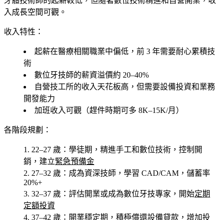
牙體技術師的起薪較低，但隨著數位技術精進和自營開業，收
入成長空間可觀。
收入特性：
起薪在醫療相關職業中偏低，前 3 年需要耐心累積技
術
數位牙技師的薪資溢價約 20–40%
自營技工所的收入天花板高，但需要設備投資和業務
開發能力
加班收入可觀（趕件時期可多 8K–15K/月）
各階段規劃：
22–27 歲
：學徒期，精進手工和數位技術，控制開
銷，建立
緊急預備金
27–32 歲
：成為資深技師，學習 CAD/CAM，儲蓄率
20%+
32–37 歲
：評估開業或成為數位牙技專家，開始
定期
定額投資
37–42 歲
：開業穩定期，積極償還設備貸款，增加投