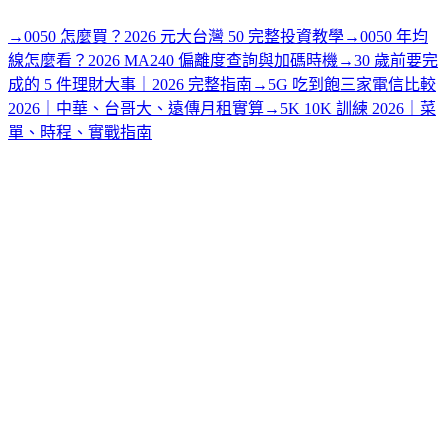
→
0050 怎麼買？2026 元大台灣 50 完整投資教學
→
0050 年均
線怎麼看？2026 MA240 偏離度查詢與加碼時機
→
30 歲前要完
成的 5 件理財大事｜2026 完整指南
→
5G 吃到飽三家電信比較
2026｜中華、台哥大、遠傳月租實算
→
5K 10K 訓練 2026｜菜
單、時程、實戰指南