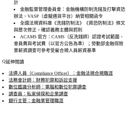
計
金融監督管理委員會：金融機構防制洗錢及打擊資恐
辦法、VASP（虛擬通貨平台）納管相關函令
全國法規資料庫《洗錢防制法》《資恐防制法》條文
與歷次修正，確認義務主體與罰則
ACAMS 官方：CAMS（反洗錢師）認證考試範圍、
會員費與考試費（以官方公告為準）；勞動部金融保險
業薪資調查可參考受雇合規人員薪資基準
延伸閱讀
法遵人員（Compliance Officer）：金融法規合規職涯
法務會計師：財務犯罪和訴訟支援
數位鑑識分析師：電腦和數位犯罪調查
調查員：私家偵探和企業調查
銀行主管：金融業管理職涯