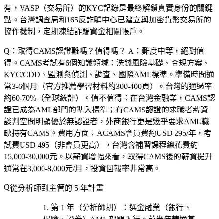
有，VASP（交易所）的KYC記錄是最終解鎖真實身份的關鍵
點。台灣調查局和165反詐騙中心已建立與加密貨幣交易所的
協作機制，定期凍結詐騙資金相關帳戶。
Q：取得CAMS認證難嗎？值得嗎？
A：難度中等，絕對值
得。CAMS考試有6個知識領域：洗錢風險基礎、合規方案、
KYC/CDD、監測與偵測、調查、國際AML標準。準備時間通
常3-6個月（官方推薦學習材料約300-400頁）。台灣的通過率
約60-70%（全球統計）。值不值得：在台灣金融業，CAMS認
證已成為AML部門的準入標準；有CAMS認證的求職者薪資
談判空間明顯優於無認證者，外商銀行更是幾乎要求AML職
缺持有CAMS。費用方面：ACAMS會員費約USD 295/年，考
試費USD 495（非會員更高），台灣含補習課程總花費約
15,000-30,000元。以薪資增幅來看，取得CAMS後的薪資提升
通常在3,000-8,000元/月，投資回報率非常高。
從分析師到主管的 5 年計畫
第 1 年（分析師期）
：選
金融業（銀行、