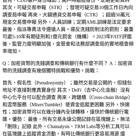
首先，CDD客戶身份確認；開戶時驗證身份、定期更新資料
其次，可疑交易申報（STR）；發現可疑交易10個工作日內向
調查局申報 再來，大額通貨交易申報（CTR）；超過50萬元
現金交易需申報 另外，人員訓練；定期AML訓練是法定要求
最後，指派專責法令遵循人員。違反洗錢防制法的罰則：最重
可處5-10年有期徒刑和1億元罰金（機構）。2023年FATF評鑑
後，監管力度明顯加強，金管會和法務部調查局的實地稽查頻
率增加。
Q：加密貨幣的洗錢調查和傳統銀行有什麼不同？
A：加密貨
幣的洗錢調查有幾個獨特挑戰和優勢。挑戰：
首先，假名性（Pseudonymity）；雖然交易是公開的，但錢包
地址不直接對應真實身份 其次，DeFi（去中心化金融）沒有
中心化平台可以配合調查 再來，跨鏈橋（Cross-chain Bridge）
和混幣服務（Mixer/Tumbler）使資金追蹤更困難 另外，快速
性；加密貨幣可以在幾分鐘內全球轉移，遠快於傳統銀行電
匯。優勢： 最後，所有交易永遠公開記錄在區塊鏈上，無法
「刪除」記錄 此外，Chainalysis、TRM Labs等分析工具可以
在區塊鏈上追蹤資金流動，有時比傳統銀行更容易溯源 還