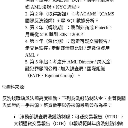
保險、證券）AML 部門
入行。前半年精通基
礎 AML 法規 + KYC 流程。
第 2 年（取得認證）
：考
ACAMS（CAMS
國際反洗錢師）
+ 學 SQL 數據分析。
第 3 年（轉跳期）
：跳到外商或 Fintech。
月薪從 55K 跳到 80K–120K。
第 4 年（深化期）
：選
走可疑交易報告 /
走交易監控 / 走制裁清單比對 / 走數位資產
AML
。
第 5 年起
：考慮
升 AML Director / 跨入金
融犯罪顧問公司 / 加入調查局 / 國際組織
（FATF、Egmont Group）
。
資料來源
反洗錢職缺與法規高度連動，下列為洗錢防制法令、主管機關
與認證的一手來源，薪資數字以各來源最新公布為準：
法務部調查局洗錢防制處：可疑交易報告（STR）、
大額通貨交易報告（CTR）申報規範與年度洗錢防制統