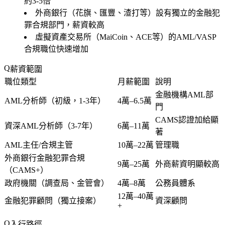
約3-5倍
外商銀行（花旗、匯豐、渣打等）設有獨立的金融犯
罪合規部門，薪資較高
虛擬資產交易所（MaiCoin、ACE等）的AML/VASP
合規職位快速增加
薪資範圍
職位類型
月薪範圍
說明
金融機構AML部
AML分析師（初級，1-3年）
4萬–6.5萬
門
CAMS認證加給顯
資深AML分析師（3-7年）
6萬–11萬
著
AML主任/合規主管
10萬–22萬
管理職
外商銀行金融犯罪合規
9萬–25萬
外商薪資明顯較高
（CAMS+）
政府機關（調查局、金管會）
4萬–8萬
公務員體系
12萬–40萬
金融犯罪顧問（獨立接案）
資深顧問
+
入行路徑