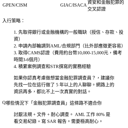
資安和金融犯罪的
GPEN/CISM
GIAC/ISACA
交叉認證
入行策略：
先取得銀行或金融機構的一般職缺（授信、存款、投
資）
申請內部輪調到AML/合規部門（比外部應徵更容易）
取得CAMS認證（費用約台幣10,000-15,000元，備考
時間3-6個月）
積累案例調查和STR撰寫的實務經驗
如果你認真考慮做想當金融犯罪調查員？，建議你
先找一位在這行做了 5 年以上的人聊聊。網路上的
資訊再多，都比不上一次真實的對話。
哪些情況下「金融犯罪調查員」這條路不適合你
討厭法規 + 文件 + 耐心調查。
AML 工作 80% 是
看交易紀錄 + 寫 SAR 報告。需要極高耐心。