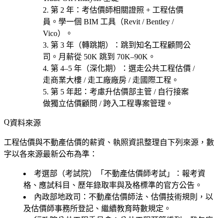
第 2 年
：考
估價師相關證照 + 工程估價
員
。學一個 BIM 工具（Revit / Bentley /
Vico）。
第 3 年（轉跳期）
：跳到知名工程顧問公
司。月薪從 50K 跳到 70K–90K。
第 4–5 年（深化期）
：選
走公共工程估價 /
走商業大樓 / 走工廠廠房 / 走國際工程
。
第 5 年起
：考慮
升估價部主管 / 自行接案
做獨立估價顧問 / 跨入工程專案管理
。
資料來源
工程估價與不動產估價的薪資、執照資訊整理自下列來源，數
字以各來源最新公布為準：
考選部（考試院）「不動產估價師考試」
：報考資
格、應試科目、歷年錄取率與及格標準的官方公告。
內政部地政司
：不動產估價師法、估價技術規則，以
及估價師事務所登記、繼續教育時數規定。