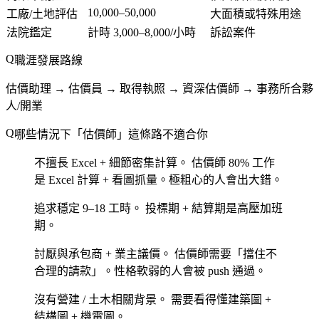
10,000–50,000
工廠/土地評估
大面積或特殊用途
法院鑑定
計時 3,000–8,000/小時
訴訟案件
職涯發展路線
估價助理 → 估價員 → 取得執照 → 資深估價師 → 事務所合夥
人/開業
哪些情況下「估價師」這條路不適合你
不擅長 Excel + 細節密集計算。
估價師 80% 工作
是 Excel 計算 + 看圖抓量。極粗心的人會出大錯。
追求穩定 9–18 工時。
投標期 + 結算期是高壓加班
期。
討厭與承包商 + 業主議價。
估價師需要「擋住不
合理的請款」。性格軟弱的人會被 push 通過。
沒有營建 / 土木相關背景。
需要看得懂建築圖 +
結構圖 + 機電圖。