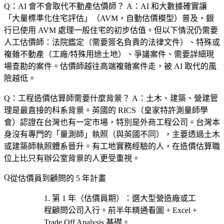
Q：AI 會不會取代不動產估價師？
A：AI 和大數據確實讓
「大量標準化住宅評估」（AVM，自動估價模型）普及，銀
行已使用 AVM 處理一般住宅的初步估值。但以下情況仍需要
人工估價師：法院鑑定（需要簽名負責的法律文件）、特殊或
複雜不動產（工廠/特殊用途土地）、爭議案件、需要詳細現
場查勘的案件。估價師越往高端複雜案件走，被 AI 取代的風
險越低。
Q：工程造價估算師需要什麼背景？
A：土木、建築、營建管
理是最直接的科系背景。英國的 RICS（皇家特許測量師學
會）認證在台灣也有一定市場，特別是外商工程公司。台灣本
身沒有專門的「量測師」執照（與英國不同），主要透過土木
或建築師執照體系晉升。有工地實務經驗的人，在造價估算職
位上比只有辦公室背景的人更受重視。
從估價員到顧問的 5 年計畫
第 1 年（估價員期）
：選
大型營造廠或工
程顧問公司
入行。前半年精通看圖 + Excel +
Trade Off Analysis 基礎。