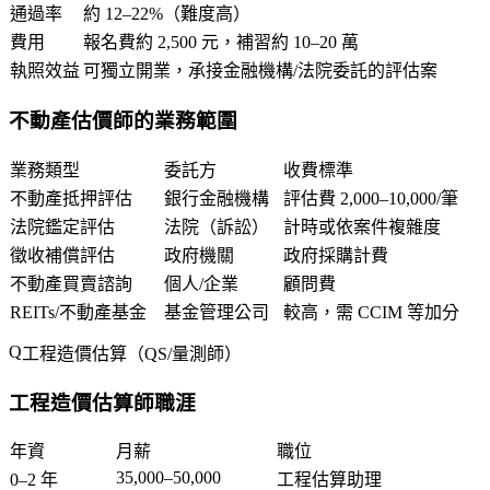
通過率
約 12–22%（難度高）
費用
報名費約 2,500 元，補習約 10–20 萬
執照效益
可獨立開業，承接金融機構/法院委託的評估案
不動產估價師的業務範圍
業務類型
委託方
收費標準
不動產抵押評估
銀行金融機構
評估費 2,000–10,000/筆
法院鑑定評估
法院（訴訟）
計時或依案件複雜度
徵收補償評估
政府機關
政府採購計費
不動產買賣諮詢
個人/企業
顧問費
REITs/不動產基金
基金管理公司
較高，需 CCIM 等加分
工程造價估算（QS/量測師）
工程造價估算師職涯
年資
月薪
職位
35,000–50,000
0–2 年
工程估算助理