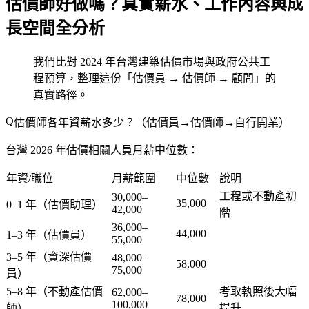
估價師好做嗎？真實薪水、工作內容與成
長空間全分析
我們比對 2024 年台灣建築估價市場與政府公共工
程預算，整理這份「估價員 → 估價師 → 顧問」的
真實路徑。
估價師各年資薪水多少？（估價員→估價師→自行開業）
台灣 2026 年估價相關人員月薪中位數：
年資/職位
月薪範圍
中位數
說明
工程或不動產初
30,000–
35,000
0–1 年（估價助理）
42,000
階
36,000–
44,000
1–3 年（估價員）
55,000
3–5 年（資深估價
48,000–
58,000
75,000
員）
5–8 年（不動產估價
考取執照後大幅
62,000–
78,000
100,000
師）
提升