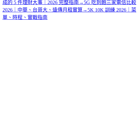
成的 5 件理財大事｜2026 完整指南
→
5G 吃到飽三家電信比較
2026｜中華、台哥大、遠傳月租實算
→
5K 10K 訓練 2026｜菜
單、時程、實戰指南