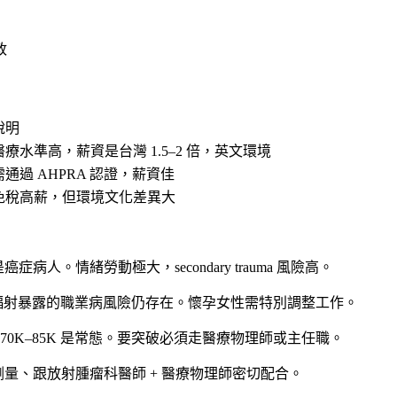
政
說明
醫療水準高，薪資是台灣 1.5–2 倍，英文環境
需通過 AHPRA 認證，薪資佳
免稅高薪，但環境文化差異大
癌症病人。情緒勞動極大，secondary trauma 風險高。
輻射暴露的職業病風險仍存在。懷孕女性需特別調整工作。
年後 70K–85K 是常態。要突破必須走醫療物理師或主任職。
量、跟放射腫瘤科醫師 + 醫療物理師密切配合。