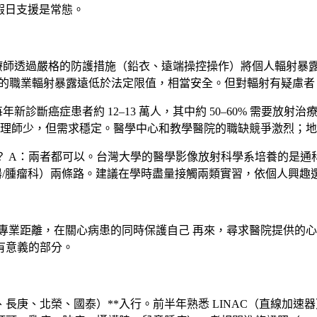
假日支援是常態。
療師透過嚴格的防護措施（鉛衣、遠端操控操作）將個人輻射暴
治療師的職業輻射暴露遠低於法定限值，相當安全。但對輻射有疑慮
年新診斷癌症患者約 12–13 萬人，其中約 50–60% 需要
量比護理師少，但需求穩定。醫學中心和教學醫院的職缺競爭激烈；
？
A：兩者都可以。台灣大學的醫學影像放射科學系培養的是通
加速器/腫瘤科）兩條路。建議在學時盡量接觸兩類實習，依個人興趣
專業距離，在關心病患的同時保護自己 再來，尋求醫院提供的心
有意義的部分。
、北榮、國泰）**入行。前半年熟悉 LINAC（直線加速器）+ 治療計畫