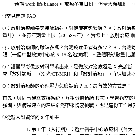
預期 work-life balance。
放療多為日班，但量大時加班 + 
常見問題 FAQ
Q：放射治療師每天接觸輻射，對健康有影響嗎？
A：放射治
量計），並有年劑量上限（20 mSv/年）。實際上，放射
Q：放射治療師的職缺多嗎？台灣癌症患者有多少？
A：台灣每
限（一個中型放療中心約 5–15 名治療師）。整體職缺數
Q：讀醫學影像放射科學系出來，是做放射治療還是 X 光診斷
成「放射診斷」（X 光/CT/MRI）和「放射治療」（直線
Q：放射治療師的心理壓力怎麼調適？
A：最有效的方式是：
首先，與同事建立支持系統，互相分擔情緒 其次，學習適當的
強調，與病患建立的連結雖然帶來情感挑戰，也是這份工作最
從新人到資深的 8 年計畫
第 1 年（入行期）
：選**醫學中心放療科（台大、長庚