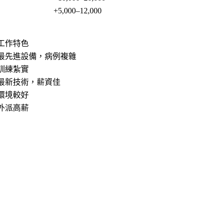
+5,000–12,000
工作特色
最先進設備，病例複雜
訓練紮實
最新技術，薪資佳
環境較好
外派高薪