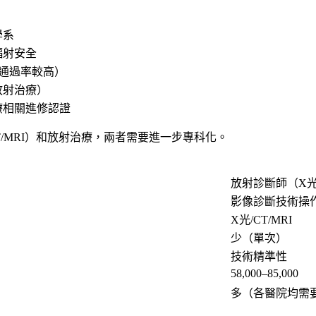
學系
輻射安全
照通過率較高）
放射治療）
療相關進修認證
T/MRI）和放射治療，兩者需要進一步專科化。
放射診斷師（X光/
影像診斷技術操
X光/CT/MRI
）
少（單次）
技術精準性
58,000–85,000
多（各醫院均需