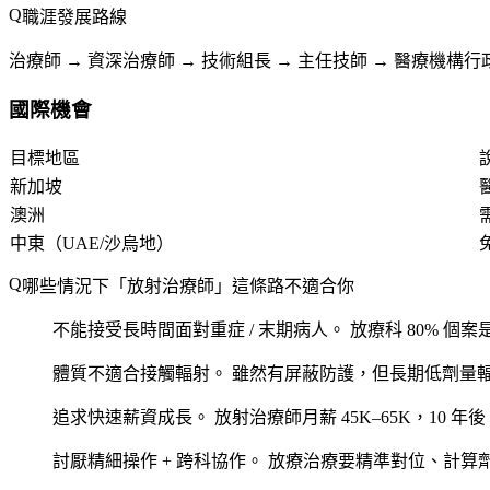
職涯發展路線
治療師 → 資深治療師 → 技術組長 → 主任技師 → 醫療機構行
國際機會
目標地區
新加坡
澳洲
中東（UAE/沙烏地）
哪些情況下「放射治療師」這條路不適合你
不能接受長時間面對重症 / 末期病人。
放療科 80% 個案是
體質不適合接觸輻射。
雖然有屏蔽防護，但長期低劑量
追求快速薪資成長。
放射治療師月薪 45K–65K，10 
討厭精細操作 + 跨科協作。
放療治療要精準對位、計算劑