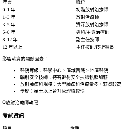
年資
職位
0–1 年
初階放射治療師
1–3 年
放射治療師
3–5 年
資深放射治療師
5–8 年
專科/主責治療師
8–12 年
副主任技師
12 年以上
主任技師/技術組長
影響薪資的關鍵因素：
醫院等級
：醫學中心 > 區域醫院 > 地區醫院
輻射安全技師
：持有輻射安全技師執照加薪
放射腫瘤科規模
：大型腫瘤科治療量多，薪資較高
學歷
：碩士以上晉升管理職較快
放射治療師執照
考試資訊
項目
說明