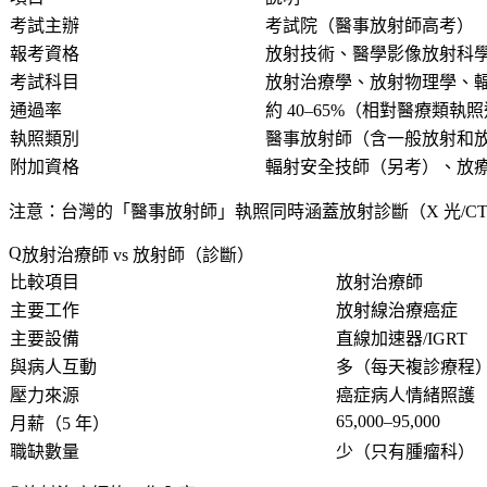
考試主辦
考試院（醫事放射師高考）
報考資格
放射技術、醫學影像放射科
考試科目
放射治療學、放射物理學、
通過率
約 40–65%（相對醫療類執
執照類別
醫事放射師（含一般放射和
附加資格
輻射安全技師（另考）、放
注意
：台灣的「醫事放射師」執照同時涵蓋放射診斷（X 光/C
放射治療師 vs 放射師（診斷）
比較項目
放射治療師
主要工作
放射線治療癌症
主要設備
直線加速器/IGRT
與病人互動
多（每天複診療程
壓力來源
癌症病人情緒照護
65,000–95,000
月薪（5 年）
職缺數量
少（只有腫瘤科）