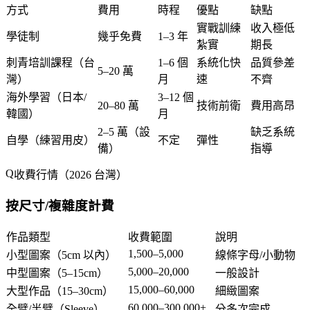
方式
費用
時程
優點
缺點
實戰訓練
收入極低
學徒制
幾乎免費
1–3 年
紮實
期長
刺青培訓課程（台
1–6 個
系統化快
品質參差
5–20 萬
灣）
月
速
不齊
海外學習（日本/
3–12 個
20–80 萬
技術前衛
費用高昂
韓國）
月
2–5 萬（設
缺乏系統
自學（練習用皮）
不定
彈性
備）
指導
收費行情（2026 台灣）
按尺寸/複雜度計費
作品類型
收費範圍
說明
1,500–5,000
小型圖案（5cm 以內）
線條字母/小動物
5,000–20,000
中型圖案（5–15cm）
一般設計
15,000–60,000
大型作品（15–30cm）
細緻圖案
60,000–300,000+
全臂/半臂（Sleeve）
分多次完成