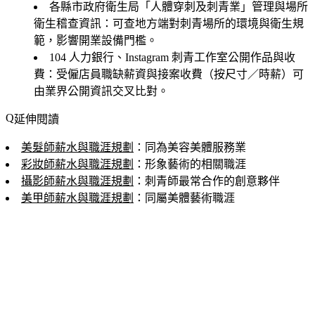
各縣市政府衛生局「人體穿刺及刺青業」管理與場所
衛生稽查資訊
：可查地方端對刺青場所的環境與衛生規
範，影響開業設備門檻。
104 人力銀行、Instagram 刺青工作室公開作品與收
費
：受僱店員職缺薪資與接案收費（按尺寸／時薪）可
由業界公開資訊交叉比對。
延伸閱讀
美髮師薪水與職涯規劃
：同為美容美體服務業
彩妝師薪水與職涯規劃
：形象藝術的相關職涯
攝影師薪水與職涯規劃
：刺青師最常合作的創意夥伴
美甲師薪水與職涯規劃
：同屬美體藝術職涯