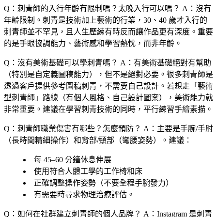
Q：刺青師的入行年齡有限制嗎？太晚入行可以嗎？
A：沒有
年齡限制。刺青是技術加上藝術的行業，30、40 歲才入行的
刺青師並不罕見，且人生歷練有時反而讓作品更有深度。重要
的是手眼協調能力、藝術感和學習熱忱，而非年齡。
Q：沒有美術基礎可以學刺青嗎？
A：有美術基礎絕對有幫助
（特別是自定義圖稿能力），但不是絕對必要。很多刺青師是
透過客戶提供參考圖稿刺青，不需要自己設計。若想走「藝術
型刺青師」路線（有個人風格、自己設計圖案），美術能力就
非常重要。建議在學習刺青技術的同時，平行練習手繪素描。
Q：刺青師職業傷害有哪些？怎麼預防？
A：主要是手腕/手肘
（長時間精細操作）和背部/頸部（彎腰姿勢）。建議：
每 45–60 分鐘休息伸展
使用符合人體工學的工作椅和床
正確調整操作姿勢（不要全程手腕發力）
有需要時尋求物理治療評估。
Q：如何在社群建立刺青師的個人品牌？
A：Instagram 是刺青