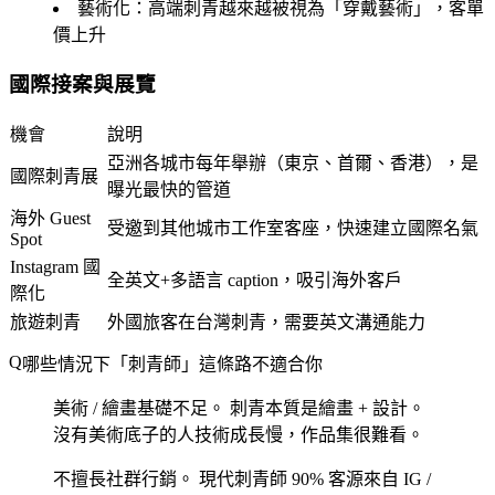
藝術化
：高端刺青越來越被視為「穿戴藝術」，客單
價上升
國際接案與展覽
機會
說明
亞洲各城市每年舉辦（東京、首爾、香港），是
國際刺青展
曝光最快的管道
海外 Guest
受邀到其他城市工作室客座，快速建立國際名氣
Spot
Instagram 國
全英文+多語言 caption，吸引海外客戶
際化
旅遊刺青
外國旅客在台灣刺青，需要英文溝通能力
哪些情況下「刺青師」這條路不適合你
美術 / 繪畫基礎不足。
刺青本質是繪畫 + 設計。
沒有美術底子的人技術成長慢，作品集很難看。
不擅長社群行銷。
現代刺青師 90% 客源來自 IG /