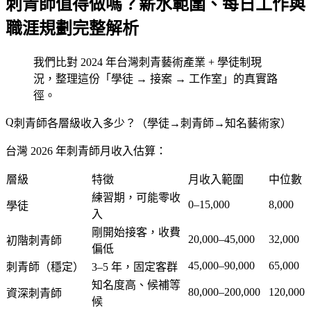
刺青師值得做嗎？薪水範圍、每日工作與
職涯規劃完整解析
我們比對 2024 年台灣刺青藝術產業 + 學徒制現
況，整理這份「學徒 → 接案 → 工作室」的真實路
徑。
刺青師各層級收入多少？（學徒→刺青師→知名藝術家）
台灣 2026 年刺青師月收入估算：
層級
特徵
月收入範圍
中位數
練習期，可能零收
0–15,000
8,000
學徒
入
剛開始接客，收費
20,000–45,000
32,000
初階刺青師
偏低
45,000–90,000
65,000
刺青師（穩定）
3–5 年，固定客群
知名度高、候補等
80,000–200,000
120,000
資深刺青師
候