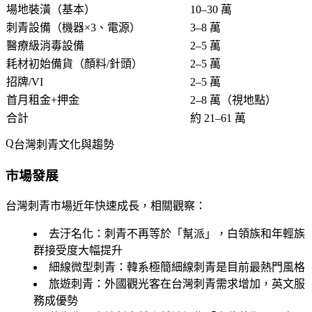
場地裝潢（基本）
10–30 萬
刺青設備（機器×3、電源）
3–8 萬
醫療級消毒設備
2–5 萬
耗材初始備貨（顏料/針頭）
2–5 萬
招牌/VI
2–5 萬
首月租金+押金
2–8 萬（視地點）
合計
約 21–61 萬
台灣刺青文化與趨勢
市場發展
台灣刺青市場近年快速成長，相關觀察：
去汙名化
：刺青不再等於「幫派」，白領族和年輕族
群接受度大幅提升
細線微型刺青
：韓系極簡細線刺青是目前最熱門風格
旅遊刺青
：外國觀光客在台灣刺青需求增加，英文服
務成優勢