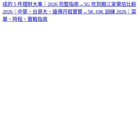
成的 5 件理財大事｜2026 完整指南
→
5G 吃到飽三家電信比較
2026｜中華、台哥大、遠傳月租實算
→
5K 10K 訓練 2026｜菜
單、時程、實戰指南