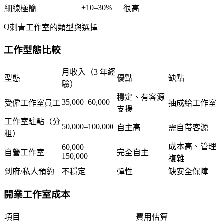
+10–30%
細線極簡
很高
刺青工作室的類型與選擇
工作型態比較
月收入（3 年經
型態
優點
缺點
驗）
穩定、有客源
35,000–60,000
受僱工作室員工
抽成給工作室
支援
工作室駐點（分
50,000–100,000
自主高
需自帶客源
租）
成本高、管理
60,000–
自營工作室
完全自主
150,000+
複雜
到府/私人預約
不穩定
彈性
缺安全保障
開業工作室成本
項目
費用估算