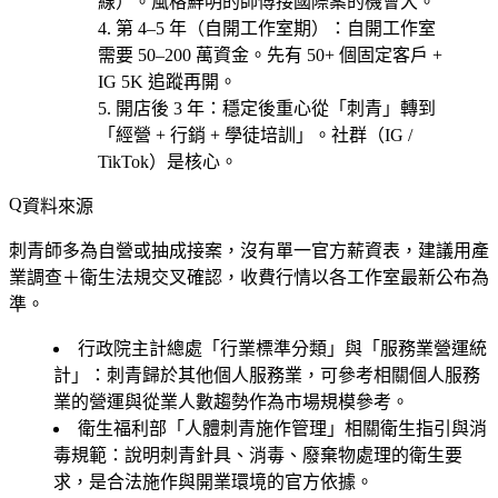
線
）。風格鮮明的師傅接國際案的機會大。
第 4–5 年（自開工作室期）
：自開工作室
需要 50–200 萬資金。
先有 50+ 個固定客戶 +
IG 5K 追蹤再開
。
開店後 3 年
：穩定後重心從「刺青」轉到
「經營 + 行銷 + 學徒培訓」。社群（IG /
TikTok）是核心。
資料來源
刺青師多為自營或抽成接案，沒有單一官方薪資表，建議用產
業調查＋衛生法規交叉確認，收費行情以各工作室最新公布為
準。
行政院主計總處「行業標準分類」與「服務業營運統
計」
：刺青歸於其他個人服務業，可參考相關個人服務
業的營運與從業人數趨勢作為市場規模參考。
衛生福利部「人體刺青施作管理」相關衛生指引與消
毒規範
：說明刺青針具、消毒、廢棄物處理的衛生要
求，是合法施作與開業環境的官方依據。