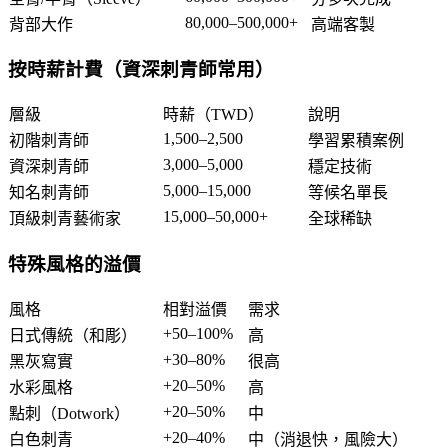
80,000–500,000+
背部大作
高端客製
按時薪計費（資深刺青師常用）
層級
時薪（TWD）
說明
1,500–2,500
初階刺青師
學習累積案例
3,000–5,000
資深刺青師
穩定技術
5,000–15,000
知名刺青師
等候名單長
15,000–50,000+
頂級刺青藝術家
全球稀缺
特殊風格的溢價
風格
相對溢價
需求
+50–100%
日式傳統（和彫）
高
+30–80%
黑灰寫實
很高
+20–50%
水彩風格
高
+20–50%
點刺（Dotwork）
中
+20–40%
白色刺青
中（消退快，風險大）