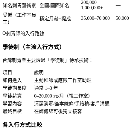
200,000–
—
知名刺青藝術家
全國/國際知名
1,000,000+
受僱（工作室員
35,000–70,000
50,000
穩定月薪+提成
工）
刺青師的入行路線
學徒制（主流入行方式）
台灣刺青業主要透過「學徒制」傳承技術：
項目
說明
如何進入
主動拜師或應徵工作室助理
學徒期長度
通常 1–3 年
學徒薪資
0–20,000 元/月（視工作室）
學習內容
清潔消毒/基本線條/手繪稿/客戶溝通
最終目標
在師傅認可後獨立接客
各入行方式比較