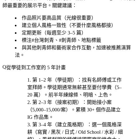
師最重要的展示平台。關鍵建議：
作品照片要高品質（光線很重要）
建立個人風格一致性（不要什麼風格都接）
定期更新（每週至少 3–5 篇）
標注#台灣刺青、#刺青師、地點標籤
與其他刺青師和藝術家合作互動，加速被推薦演算
法。
從學徒到工作室的 5 年計畫
第 1–2 年（學徒期）
：找
有名師傅或工作
室
拜師。學徒期通常無薪甚至要付學費（5–
20 萬）。前半年練線條、明暗、上色。
第 2–3 年（接案初期）
：開始接小案
（5,000–15,000/案）。累積 30+ 個作品建立
IG 作品集。
第 3–4 年（建立風格期）
：選一個風格深
耕（
寫實 / 黑灰 / 日式 / Old School / 水彩 / 細