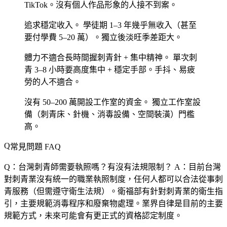
TikTok。沒有個人作品形象的人接不到案。
追求穩定收入。
學徒期 1–3 年幾乎無收入（甚至
要付學費 5–20 萬）。獨立後淡旺季差距大。
體力不適合長時間握刺青針 + 集中精神。
單次刺
青 3–8 小時要高度集中 + 穩定手部。手抖、易疲
勞的人不適合。
沒有 50–200 萬開設工作室的資金。
獨立工作室設
備（刺青床、針機、消毒設備、空間裝潢）門檻
高。
常見問題 FAQ
Q：台灣刺青師需要執照嗎？有沒有法規限制？
A：目前台灣
對刺青業沒有統一的職業執照制度，任何人都可以合法從事刺
青服務（但需遵守衛生法規）。衛福部有針對刺青業的衛生指
引，主要規範消毒程序和廢棄物處理。業界自律是目前的主要
規範方式，未來可能會有更正式的資格認定制度。