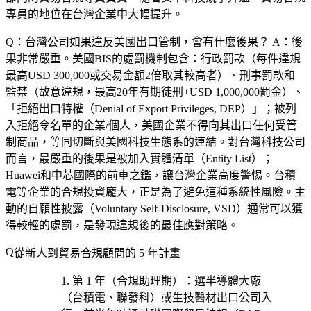
專員的地位在台灣企業中大幅提升。
Q：台灣公司如果違反美國出口管制，會有什麼後果？
A：後
果非常嚴重。美國BIS的處罰機制包含：行政罰款（每件違規
最高USD 300,000或交易金額2倍取其較高者）、刑事罰款和
監禁（故意違規，最高20年有期徒刑+USD 1,000,000罰金）、
「拒絕出口特權（Denial of Export Privileges, DEP）」；被列
入拒絕令名單的企業/個人，美國企業不得向其出口任何受管
制商品，等同切斷與美國科技生態系的連結。對台灣科技公司
而言，最嚴重的後果是被加入實體清單（Entity List）；
Huawei和中芯國際的前車之鑑，讓台灣企業高度警惕。台積
電等企業的合規投資龐大，正是為了避免這種系統性風險。主
動的自願性披露（Voluntary Self-Disclosure, VSD）通常可以獲
得較輕的處罰，是發現違規後的最佳應對策略。
從新人到貿易合規顧問的 5 年計畫
第 1 年（合規助理期）
：選
半導體大廠
（台積電、聯發科）或生技醫材出口公司
入