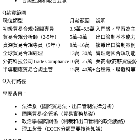
合規監測和報告要求
薪資範圍
職位類型
月薪範圍
說明
初級貿易合規/報關專員
3.5萬–5.5萬
入門級，學習為主
貿易合規分析師（2-5年）
5萬–9萬
出口管制基本能力
資深貿易合規專員（5年+）
8萬–16萬
複雜出口管制案例
全球貿易合規經理
13萬–30萬
管理跨國合規功能
外商科技公司Trade Compliance
10萬–25萬
美商/歐商薪資優勢
半導體廠貿易合規主管
15萬–40萬+
台積電、聯發科等
入行路徑
學歷背景：
法律系（國際貿易法、出口管制法律分析）
國際貿易/企管系（貿易實務基礎）
政治學/國際關係（制裁和出口管制的政治脈絡）
理工背景（ECCN分類需要技術知識）