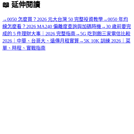
📖
延伸閱讀
→
0050 怎麼買？2026 元大台灣 50 完整投資教學
→
0050 年均
線怎麼看？2026 MA240 偏離度查詢與加碼時機
→
30 歲前要完
成的 5 件理財大事｜2026 完整指南
→
5G 吃到飽三家電信比較
2026｜中華、台哥大、遠傳月租實算
→
5K 10K 訓練 2026｜菜
單、時程、實戰指南