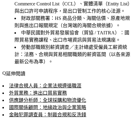
Commerce Control List（CCL）、實體清單（Entity List）
與出口許可申請程序，是出口管制工作的核心法源。
財政部關務署
：HS 商品分類、海關估價、原產地規
則與進出口報關規定（台灣端的海關合規依據）。
中華民國對外貿易發展協會（貿協 / TAITRA）
：國
際貿易實務課程、出口市場資訊與貿易法規講座。
勞動部職類別薪資調查／主計總處受僱員工薪資統
計
：法務、合規與貿易相關職類的薪資區間（以各來源
最新公布為準）。
延伸閱讀
法律合規人員：企業法規遵循職涯
外貿業務：進出口貿易實務
供應鏈分析師：全球採購和物流優化
國際關係顧問：地緣政治與企業策略
金融犯罪調查員：制裁合規和反洗錢