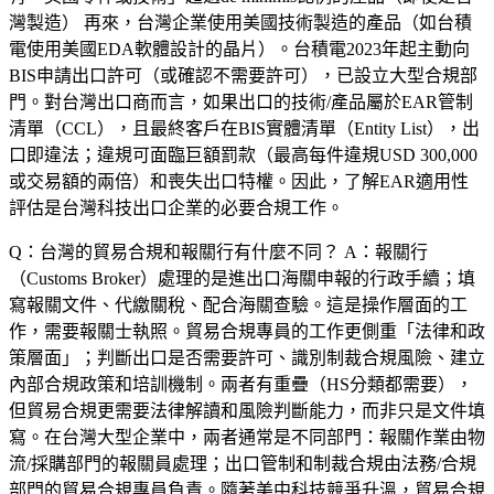
灣製造） 再來，台灣企業使用美國技術製造的產品（如台積
電使用美國EDA軟體設計的晶片）。台積電2023年起主動向
BIS申請出口許可（或確認不需要許可），已設立大型合規部
門。對台灣出口商而言，如果出口的技術/產品屬於EAR管制
清單（CCL），且最終客戶在BIS實體清單（Entity List），出
口即違法；違規可面臨巨額罰款（最高每件違規USD 300,000
或交易額的兩倍）和喪失出口特權。因此，了解EAR適用性
評估是台灣科技出口企業的必要合規工作。
Q：台灣的貿易合規和報關行有什麼不同？
A：報關行
（Customs Broker）處理的是進出口海關申報的行政手續；填
寫報關文件、代繳關稅、配合海關查驗。這是操作層面的工
作，需要報關士執照。貿易合規專員的工作更側重「法律和政
策層面」；判斷出口是否需要許可、識別制裁合規風險、建立
內部合規政策和培訓機制。兩者有重疊（HS分類都需要），
但貿易合規更需要法律解讀和風險判斷能力，而非只是文件填
寫。在台灣大型企業中，兩者通常是不同部門：報關作業由物
流/採購部門的報關員處理；出口管制和制裁合規由法務/合規
部門的貿易合規專員負責。隨著美中科技競爭升溫，貿易合規