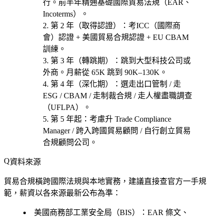
行。前半年精通基礎國際貿易法規（EAR、
Incoterms）。
第 2 年（取得認證）
：考
ICC（國際商
會）認證 + 美國貿易合規認證 + EU CBAM
訓練
。
第 3 年（轉跳期）
：跳到大型科技公司或
外商。月薪從 65K 跳到 90K–130K。
第 4 年（深化期）
：選
走出口管制 / 走
ESG / CBAM / 走制裁合規 / 走人權盡職調查
（UFLPA）
。
第 5 年起
：考慮
升 Trade Compliance
Manager / 跨入跨國貿易顧問 / 自行創立貿易
合規顧問公司
。
資料來源
貿易合規橫跨國際法規與本地實務，建議直接查官方一手規
範，薪資以各來源最新公布為準：
美國商務部工業安全局（BIS）
：EAR 條文、