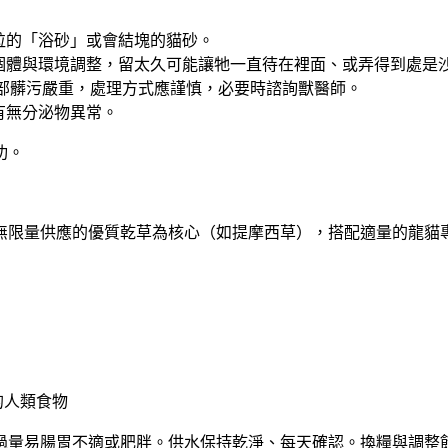
粒的「浴砂」或會結塊的貓砂。
個體與環境調整，留太久可能讓牠一直待在裡面、或弄得到處是
局部髒污嚴重，處理方式應謹慎，必要時諮詢獸醫師。
有無分泌物異常。
功。
無限量供應的優質乾草為核心
（如提摩西草），搭配適量的龍貓
的人類食物
過量易腸胃不適或肥胖。供水保持乾淨、每天確認。換糧與調整