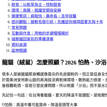
飲食：以乾草為主，控制甜食
環境：高籠、跳躍空間與安靜
健康警訊：病程快、壽命長，及早就醫
逆向觀點：被軟毛吸引前，先確認你撐得起夏天與十年
常見問題
互動與作息：用牠的步調慢慢親近
接龍貓回家前的準備清單
資料來源
延伸閱讀
龍貓（絨鼠）怎麼照顧？2026 怕熱、沙
很多人是被龍貓那身觸感像雲朵的毛皮圈粉的。但正是這身全
於南美洲安地斯山脈的高海拔涼爽乾燥環境，散熱能力很差，
後極難乾透、容易引發皮膚問題，所以牠要「沙浴」而不是水
先記住一句話：在台灣養龍貓，
夏天的降溫不是選配，是攸關
怕熱：高溫中暑可能致命，降溫是頭等大事