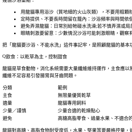
幾個沙浴重點：
用龍貓專用浴沙
（質地細的火山灰類），不要用粗顆
定時提供、不要長時間留在籠內
：沙浴頻率與時間依
避免弄濕龍貓
：日常別給牠碰水洗澡;若不慎弄濕或
眼睛刺激要留意
：少數情況沙浴可能刺激眼睛，觀察
把「龍貓要沙浴、不能水洗」這件事記牢，是照顧龍貓的基本
飲食：以乾草為主，控制甜食
龍貓是草食動物，消化系統需要大量纖維維持運作，
主食應以
纖維不足容易引發腸胃與牙齒問題。
分類
範例
主食
無限量優質乾草
適量
龍貓專用飼料
少量／謹慎
少量合適的乾燥點心
避免
高糖高脂零食、過量水果、不適合
龍貓對高糖、高脂食物耐受度低，水果、堅果等要嚴格控量，