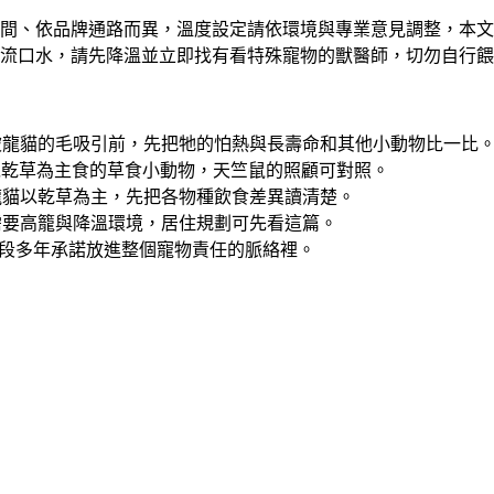
間、依品牌通路而異，溫度設定請依環境與專業意見調整，本文
流口水，請先降溫並立即找有看特殊寵物的獸醫師，切勿自行餵
被龍貓的毛吸引前，先把牠的怕熱與長壽命和其他小動物比一比
以乾草為主食的草食小動物，天竺鼠的照顧可對照。
龍貓以乾草為主，先把各物種飲食差異讀清楚。
需要高籠與降溫環境，居住規劃可先看這篇。
段多年承諾放進整個寵物責任的脈絡裡。