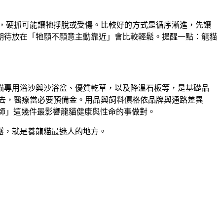
，硬抓可能讓牠掙脫或受傷。比較好的方式是循序漸進，先讓
期待放在「牠願不願意主動靠近」會比較輕鬆。提醒一點：龍貓
貓專用浴沙與沙浴盆、優質乾草，以及降溫石板等，是基礎品
去，醫療當必要預備金。用品與飼料價格依品牌與通路差異
的醫師」這幾件最影響龍貓健康與性命的事做對。
鬆，就是養龍貓最迷人的地方。