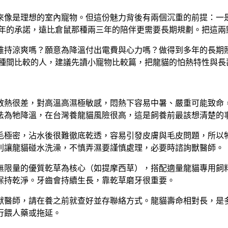
來像是理想的室內寵物。但這份魅力背後有兩個沉重的前提：一
多年的承諾，遠比倉鼠那種兩三年的陪伴更需要長期規劃。把這兩
維持涼爽嗎？願意為降溫付出電費與心力嗎？做得到多年的長期
種間比較的人，建議先讀小寵物比較篇，把龍貓的怕熱特性與長
散熱很差，對高溫高濕極敏感，悶熱下容易中暑、嚴重可能致命
法為牠降溫，在台灣養龍貓風險很高，這是飼養前最該想清楚的
毛極密，沾水後很難徹底乾透，容易引發皮膚與毛皮問題，所以
別讓龍貓碰水洗澡，不慎弄濕要謹慎處理，必要時諮詢獸醫師。
無限量的優質乾草為核心（如提摩西草），搭配適量龍貓專用飼
保持乾淨。牙齒會持續生長，靠乾草磨牙很重要。
獸醫師，請在養之前就查好並存聯絡方式。龍貓壽命相對長，是
行餵人藥或拖延。