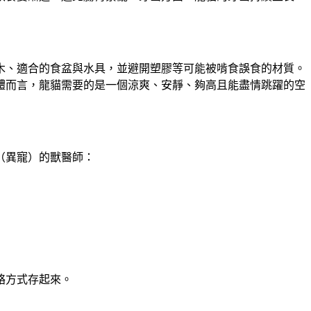
木、適合的食盆與水具，並避開塑膠等可能被啃食誤食的材質。
體而言，龍貓需要的是一個涼爽、安靜、夠高且能盡情跳躍的空
（異寵）的獸醫師：
絡方式存起來。