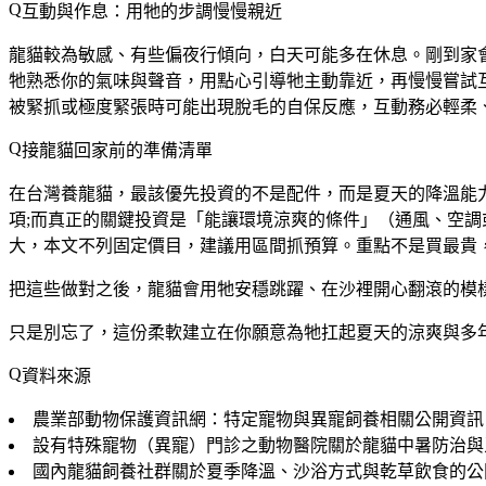
互動與作息：用牠的步調慢慢親近
龍貓較為敏感、有些偏夜行傾向，白天可能多在休息。剛到家
牠熟悉你的氣味與聲音，用點心引導牠主動靠近，再慢慢嘗試
被緊抓或極度緊張時可能出現脫毛的自保反應，互動務必輕柔
接龍貓回家前的準備清單
在台灣養龍貓，最該優先投資的不是配件，而是夏天的降溫能
項;而真正的關鍵投資是「能讓環境涼爽的條件」（通風、空
大，本文不列固定價目，建議用區間抓預算。重點不是買最貴，而
把這些做對之後，龍貓會用牠安穩跳躍、在沙裡開心翻滾的模
只是別忘了，這份柔軟建立在你願意為牠扛起夏天的涼爽與多
資料來源
農業部動物保護資訊網：特定寵物與異寵飼養相關公開資訊
設有特殊寵物（異寵）門診之動物醫院關於龍貓中暑防治與
國內龍貓飼養社群關於夏季降溫、沙浴方式與乾草飲食的公