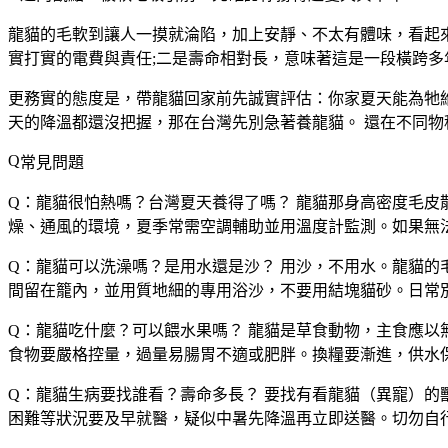
龍貓的毛軟到讓人一摸就淪陷，加上安靜、不太有體味，看起
實打實的電費與責任;二是壽命相對長，意味著這是一段橫跨
更務實的態度是，帶龍貓回家前先誠實評估：你家夏天能為牠
天的降溫都還沒把握，那在台灣先別急著養龍貓。
還在不同物
常見問題
Q：龍貓很怕熱嗎？台灣夏天養得了嗎？
龍貓那身高密度毛皮
燥、通風的環境，夏季常需空調輔助並用溫度計監測。如果無
Q：龍貓可以洗澡嗎？是用水還是沙？
用沙，不用水。龍貓的
間留在籠內，並用質地細的專用浴沙，不要用結塊貓砂。日常
Q：龍貓吃什麼？可以餵水果嗎？
龍貓是草食動物，主食應以
食物要嚴格控量，過量易腸胃不適或肥胖。換糧要漸進，供水
Q：龍貓生病要找誰看？壽命多長？
要找有看龍貓（異寵）的
困難等狀況要及早就醫，疑似中暑先降溫再立即送醫。切勿自