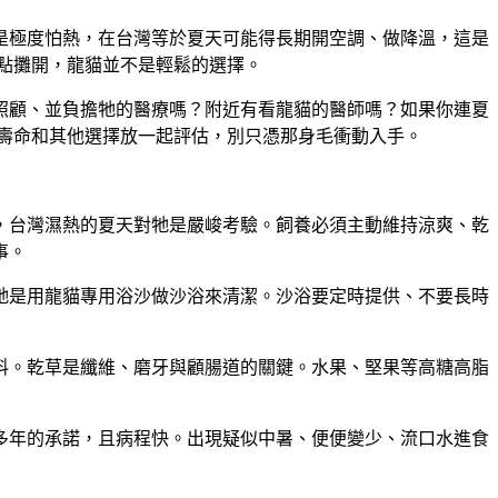
是極度怕熱，在台灣等於夏天可能得長期開空調、做降溫，這是
點攤開，龍貓並不是輕鬆的選擇。
照顧、並負擔牠的醫療嗎？附近有看龍貓的醫師嗎？
如果你連夏
壽命和其他選擇放一起評估，別只憑那身毛衝動入手。
，台灣濕熱的夏天對牠是嚴峻考驗。飼養必須主動維持涼爽、乾
事。
牠是用龍貓專用浴沙做沙浴來清潔。沙浴要定時提供、不要長時
料。乾草是纖維、磨牙與顧腸道的關鍵。水果、堅果等高糖高脂
多年的承諾，且病程快。出現疑似中暑、便便變少、流口水進食