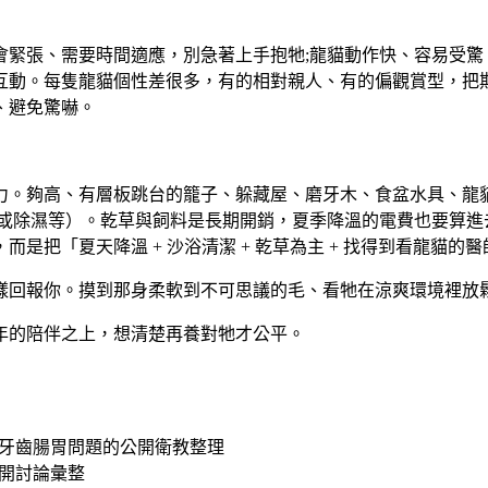
會緊張、需要時間適應，別急著上手抱牠;龍貓動作快、容易受驚
互動。每隻龍貓個性差很多，有的相對親人、有的偏觀賞型，把
、避免驚嚇。
力。夠高、有層板跳台的籠子、躲藏屋、磨牙木、食盆水具、龍
調或除濕等）。乾草與飼料是長期開銷，夏季降溫的電費也要算進
是把「夏天降溫 + 沙浴清潔 + 乾草為主 + 找得到看龍貓
樣回報你。摸到那身柔軟到不可思議的毛、看牠在涼爽環境裡放
年的陪伴之上，想清楚再養對牠才公平。
牙齒腸胃問題的公開衛教整理
開討論彙整