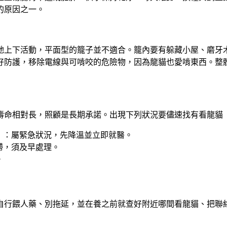
的原因之一。
牠上下活動，平面型的籠子並不適合。籠內要有躲藏小屋、磨牙
好防護，移除電線與可啃咬的危險物，因為龍貓也愛啃東西。整
壽命相對長，照顧是長期承諾。出現下列狀況要儘速找有看龍貓
）：屬緊急狀況，先降溫並立即就醫。
滯，須及早處理。
。
自行餵人藥、別拖延，並在養之前就查好附近哪間看龍貓、把聯