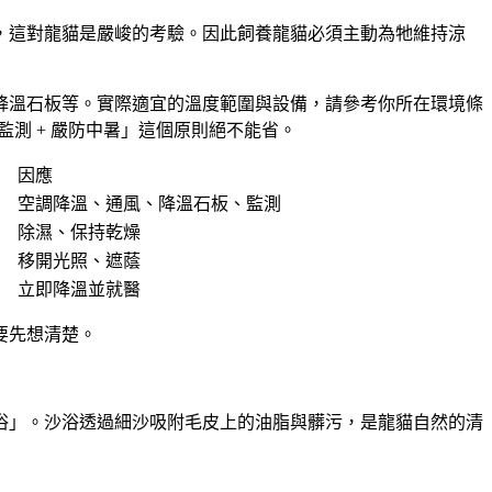
，這對龍貓是嚴峻的考驗。因此飼養龍貓必須主動為牠維持涼
降溫石板等。實際適宜的溫度範圍與設備，請參考你所在環境條
測 + 嚴防中暑」這個原則絕不能省。
因應
空調降溫、通風、降溫石板、監測
除濕、保持乾燥
移開光照、遮蔭
立即降溫並就醫
要先想清楚。
浴」
。沙浴透過細沙吸附毛皮上的油脂與髒污，是龍貓自然的清