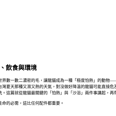
浴、飲食與環境
世界數一數二濃密的毛，讓龍貓成為一種「極度怕熱」的動物—
台灣夏天那種又濕又熱的天氣，對沒做好降溫的龍貓可能直接危
洗。這篇就從龍貓最關鍵的「怕熱」與「沙浴」兩件事講起，再
性命的必需
，這比任何配件都重要。