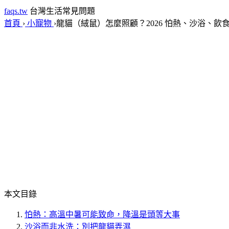
faqs.tw
台灣生活常見問題
首頁
›
小寵物
›
龍貓（絨鼠）怎麼照顧？2026 怕熱、沙浴、飲
本文目錄
怕熱：高溫中暑可能致命，降溫是頭等大事
沙浴而非水洗：別把龍貓弄濕