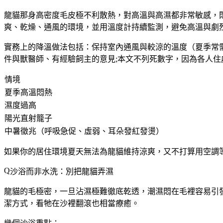
龍貓那身高密度毛皮極不利散熱，對高溫與高濕都非常敏感，
爽、乾燥、通風的環境，並用溫度計持續監測，避免高溫與劇
實務上的降溫做法包括：保持室內通風與較涼的溫度（夏季常
件與獸醫師、有經驗飼主的意見;本文不列死數字，因為各人住處
情境
夏季高溫悶熱
濕度過高
陽光直射籠子
中暑徵兆（呼吸急促、虛弱、耳朵發紅發燙）
如果你的居住環境夏天無法為龍貓維持涼爽，又不打算用空調
沙浴而非水洗：別把龍貓弄濕
龍貓的毛極密，一旦沾濕極難徹底乾透，潮濕悶在毛裡容易引
潔方式，看牠在沙裡翻滾也相當療癒。