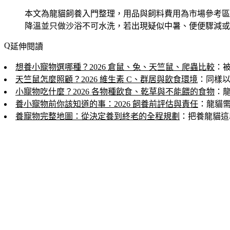
本文為龍貓飼養入門整理，用品與飼料費用為市場參考區
降溫並只做沙浴不可水洗，若出現疑似中暑、便便驟減或
延伸閱讀
想養小寵物選哪種？2026 倉鼠、兔、天竺鼠、爬蟲比較
：
天竺鼠怎麼照顧？2026 維生素 C、群居與飲食環境
：同樣
小寵物吃什麼？2026 各物種飲食、乾草與不能餵的食物
：
養小寵物前你該知道的事：2026 飼養前評估與責任
：龍貓
養寵物完整地圖：從決定養到終老的全程規劃
：把養龍貓這