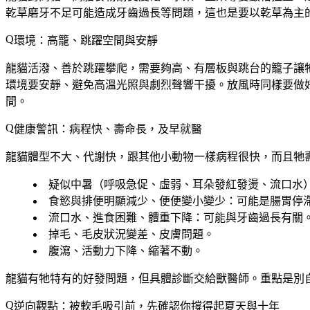
乾草磨牙不足可能造成牙齒過長等問題，這也是要以乾草為主
環境：高籠、跳躍空間與安靜
龍貓活潑、善於跳躍攀爬，需要夠高、有層板與跳台的籠子讓
環境要安靜、避免高溫光照與劇烈聲響干擾。放風時同樣要做
間。
健康警訊：病程快、壽命長，及早就醫
龍貓體型不大、代謝快，跟其他小動物一樣病程很快，而且牠
疑似中暑
（呼吸急促、虛弱、耳朵發紅發燙、流口水
食慾與排便明顯減少、便便變小變少
：可能是腸胃停
流口水、進食困難、體重下降
：可能與牙齒過長有關
掉毛、毛皮狀況變差、皮膚問題
。
腹瀉、活動力下降、縮著不動
。
龍貓有牠特有的好發問題，但具體診斷交給獸醫師。重點是別
逆向觀點：被軟毛吸引前，先確認你撐得起夏天與十年