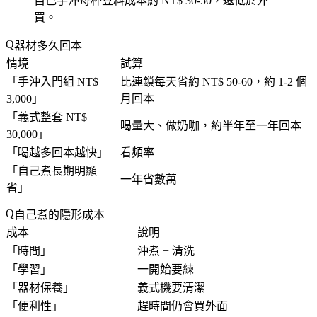
自己手沖每杯豆料成本約 NT$ 30-50，遠低於外
買。
器材多久回本
情境
試算
「
手沖入門組 NT$
比連鎖每天省約 NT$ 50-60，約 1-2 個
3,000
」
月回本
「
義式整套 NT$
喝量大、做奶咖，約半年至一年回本
30,000
」
「
喝越多回本越快
」
看頻率
「
自己煮長期明顯
一年省數萬
省
」
自己煮的隱形成本
成本
說明
「
時間
」
沖煮 + 清洗
「
學習
」
一開始要練
「
器材保養
」
義式機要清潔
「
便利性
」
趕時間仍會買外面