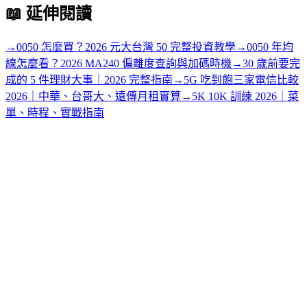
📖
延伸閱讀
→
0050 怎麼買？2026 元大台灣 50 完整投資教學
→
0050 年均
線怎麼看？2026 MA240 偏離度查詢與加碼時機
→
30 歲前要完
成的 5 件理財大事｜2026 完整指南
→
5G 吃到飽三家電信比較
2026｜中華、台哥大、遠傳月租實算
→
5K 10K 訓練 2026｜菜
單、時程、實戰指南