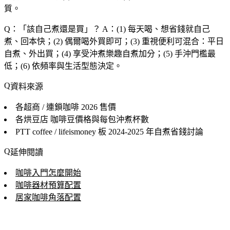
質。
Q：「
該自己煮還是買
」？
A：(1) 每天喝、想省錢就自己
煮、回本快；(2) 偶爾喝外買即可；(3) 重視便利可混合：平日
自煮、外出買；(4) 享受沖煮樂趣自煮加分；(5) 手沖門檻最
低；(6) 依頻率與生活型態決定。
資料來源
各超商 / 連鎖咖啡
2026 售價
各烘豆店
咖啡豆價格與每包沖煮杯數
PTT coffee / lifeismoney 板
2024-2025 年自煮省錢討論
延伸閱讀
咖啡入門怎麼開始
咖啡器材預算配置
居家咖啡角落配置