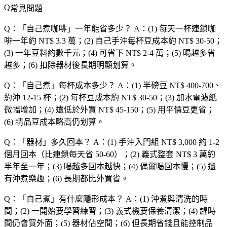
常見問題
Q：「
自己煮咖啡
」一年能省多少？
A：(1) 每天一杯連鎖咖
啡一年約 NT$ 3.3 萬；(2) 自己手沖每杯豆成本約 NT$ 30-50；
(3) 一年豆料約數千元；(4) 可省下 NT$ 2-4 萬；(5) 喝越多省
越多；(6) 扣除器材後長期明顯划算。
Q：「
自己煮
」每杯成本多少？
A：(1) 半磅豆 NT$ 400-700、
約沖 12-15 杯；(2) 每杯豆成本約 NT$ 30-50；(3) 加水電濾紙
微幅增加；(4) 遠低於外買 NT$ 45-150；(5) 用平價豆更省；
(6) 精品豆成本略高仍划算。
Q：「
器材
」多久回本？
A：(1) 手沖入門組 NT$ 3,000 約 1-2
個月回本（比連鎖每天省 50-60）；(2) 義式整套 NT$ 3 萬約
半年至一年；(3) 喝越多回本越快；(4) 偶爾喝回本慢；(5) 還
有沖煮樂趣；(6) 長期都比外買省。
Q：「
自己煮
」有什麼隱形成本？
A：(1) 沖煮與清洗的時
間；(2) 一開始要學習練習；(3) 義式機要保養清潔；(4) 趕時
間仍會買外面；(5) 器材佔空間；(6) 但長期省錢且能控制品