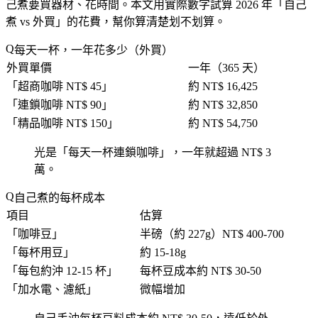
己煮要買器材、花時間。本文用實際數字試算 2026 年「自己
煮 vs 外買」的花費，幫你算清楚划不划算。
每天一杯，一年花多少（外買）
外買單價
一年（365 天）
「
超商咖啡 NT$ 45
」
約 NT$ 16,425
「
連鎖咖啡 NT$ 90
」
約 NT$ 32,850
「
精品咖啡 NT$ 150
」
約 NT$ 54,750
光是「
每天一杯連鎖咖啡
」，一年就超過 NT$ 3
萬。
自己煮的每杯成本
項目
估算
「
咖啡豆
」
半磅（約 227g）NT$ 400-700
「
每杯用豆
」
約 15-18g
「
每包約沖 12-15 杯
」
每杯豆成本約 NT$ 30-50
「
加水電、濾紙
」
微幅增加