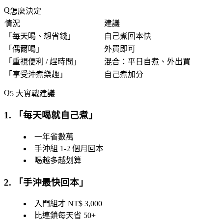
怎麼決定
情況
建議
「
每天喝、想省錢
」
自己煮回本快
「
偶爾喝
」
外買即可
「
重視便利 / 趕時間
」
混合：平日自煮、外出買
「
享受沖煮樂趣
」
自己煮加分
5 大實戰建議
1. 「
每天喝就自己煮
」
一年省數萬
手沖組 1-2 個月回本
喝越多越划算
2. 「
手沖最快回本
」
入門組才 NT$ 3,000
比連鎖每天省 50+