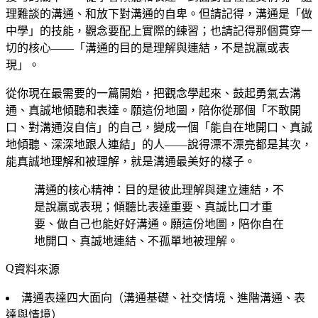
理難談的溝通、和放下對溝通的自卑。但請記得，溝通是「做
中學」的技能，觀念要配上實際的練習；也請記得那個貫穿一
切的核心——「溝通的目的是理解與連結，不是說贏或表
現」。
從你現在最需要的一篇開始，把觀念學起來、鼓起勇氣去溝
通、真誠地傾聽和表達。願這份地圖，陪你從那個「不敢開
口、對溝通沒自信」的自己，變成一個「能自在地開口、真誠
地傾聽、深深地跟人連結」的人——說得漂不漂亮都是其次，
能真誠地理解和被理解，就是溝通最美好的樣子。
溝通的核心精神：目的是彼此理解與建立連結，不
是說贏或表現；傾聽比表達重要、真誠比口才重
要、做自己也能好好溝通。願這份地圖，陪你自在
地開口、真誠地連結、不孤單地被理解。
資料來源
溝通表達四大面向（溝通基礎、社交情境、進階溝通、表
達與情境）