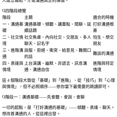
人建立連結，才是溝通真正的價值。
四階段總覽
階段
主題
適合的時機
一、溝通基
溝通基礎、傾聽、講重點、閒聊、延
打好溝通根
礎
續話題
基
二、社交情
社交焦慮、內向社交、交朋友、多人
怕生、想交
境
聊天、記名字
朋友
三、進階溝
說服、拒絕、衝突、給意見、難開口
難談的溝通
通
的話
四、表達與
上台演講、幽默、非語言、訊息溝
進階與特定
情境
通、溝通自信
情境
這 4 個階段大致從「基礎」到「進階」、從「技巧」到「心理
與情境」，但不必照順序——依你當下最需要的跳讀即可。
階段一：溝通基礎——先會聽、會說、會聊
一切的起點，是「打好溝通的基礎」——傾聽、表達、聊天。
想改善溝通的人，從這裡出發。