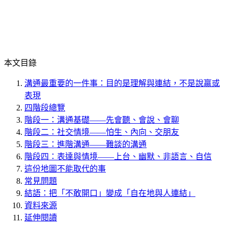
本文目錄
溝通最重要的一件事：目的是理解與連結，不是說贏或
表現
四階段總覽
階段一：溝通基礎——先會聽、會說、會聊
階段二：社交情境——怕生、內向、交朋友
階段三：進階溝通——難談的溝通
階段四：表達與情境——上台、幽默、非語言、自信
這份地圖不能取代的事
常見問題
結語：把「不敢開口」變成「自在地與人連結」
資料來源
延伸閱讀