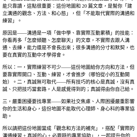
能只靠讀，這點很重要：這份地圖和 20 篇文章，是幫你「建
立溝通的觀念、方法、和心態」，但「不能取代實際的溝通和
練習」。
原因是——溝通是一項「做中學、靠實際互動累積」的技能：
你看再多「怎麼傾聽、怎麼聊天」的文章，不實際去跟人溝
通、去練，能力還是不會長出來；很多溝通的分寸和默契，也
要在真實的互動中才學得會。
所以：一，實際練習不可少——這份地圖給你方向和方法，但
要靠實際開口、互動、練習，才會進步（哪怕從小的互動開
始）。二，真誠無可取代——所有技巧的核心是真誠，沒有真
誠、只把技巧當套路，人是感覺得到的；真誠得由你自己給。
三，嚴重困擾要找專業——如果社交焦慮、人際困擾嚴重影響
你的生活和身心，這份地圖不能取代心理師、身心科的專業協
助。
所以請把這份地圖當成「觀念和方法的補充」，搭配「實際的
溝通練習 + 真誠的心 + 必要時的專業協助」，一起提升你的