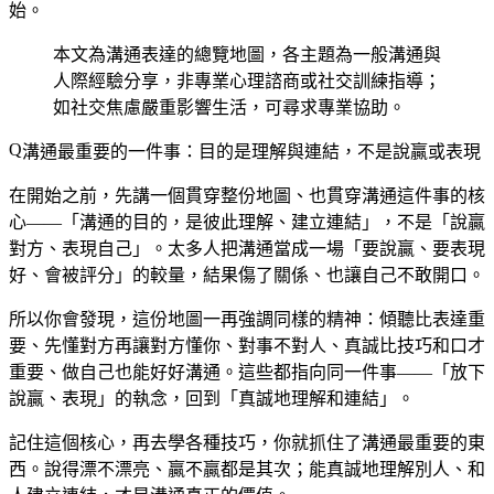
始。
本文為溝通表達的總覽地圖，各主題為一般溝通與
人際經驗分享，非專業心理諮商或社交訓練指導；
如社交焦慮嚴重影響生活，可尋求專業協助。
溝通最重要的一件事：目的是理解與連結，不是說贏或表現
在開始之前，先講一個貫穿整份地圖、也貫穿溝通這件事的核
心——「溝通的目的，是彼此理解、建立連結」，不是「說贏
對方、表現自己」。太多人把溝通當成一場「要說贏、要表現
好、會被評分」的較量，結果傷了關係、也讓自己不敢開口。
所以你會發現，這份地圖一再強調同樣的精神：傾聽比表達重
要、先懂對方再讓對方懂你、對事不對人、真誠比技巧和口才
重要、做自己也能好好溝通。這些都指向同一件事——「放下
說贏、表現」的執念，回到「真誠地理解和連結」。
記住這個核心，再去學各種技巧，你就抓住了溝通最重要的東
西。說得漂不漂亮、贏不贏都是其次；能真誠地理解別人、和