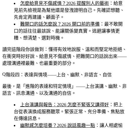
怎麼給意見不傷感情？2026 提醒別人的藝術
：給意
見前先檢視是為幫他還是發洩證明自己。先確認想聽、
先肯定再建議、顧面子。
難開口的話怎麼說？2026 開口前的準備
：最不敢開
口的話往往最該說、能讓關係變真實。逃避讓事情更
糟、想清楚、選對時機。
讀完這階段你該做到
：懂得有效地說服、溫和而堅定地拒絕、
在衝突時好好說、給意見不傷感情、把難開口的話說出來——
處理溝通裡最難、也最重要的部分。
階段四：表達與情境——上台、幽默、非語言、自信
最後，是「進階的表達和特定情境」——上台演講、幽默、非
語言、訊息溝通、以及溝通的自信。
上台演講與報告：2026 怎麼不緊張又講得好
：把上
台從表演換成服務聽眾。緊張正常、充分準備、焦點放
在傳達訊息。
幽默感怎麼培養？2026 說話風趣一點
：讓人相處愉