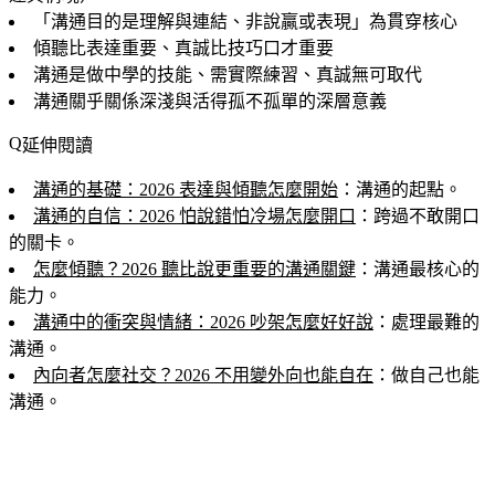
「溝通目的是理解與連結、非說贏或表現」為貫穿核心
傾聽比表達重要、真誠比技巧口才重要
溝通是做中學的技能、需實際練習、真誠無可取代
溝通關乎關係深淺與活得孤不孤單的深層意義
延伸閱讀
溝通的基礎：2026 表達與傾聽怎麼開始
：溝通的起點。
溝通的自信：2026 怕說錯怕冷場怎麼開口
：跨過不敢開口
的關卡。
怎麼傾聽？2026 聽比說更重要的溝通關鍵
：溝通最核心的
能力。
溝通中的衝突與情緒：2026 吵架怎麼好好說
：處理最難的
溝通。
內向者怎麼社交？2026 不用變外向也能自在
：做自己也能
溝通。