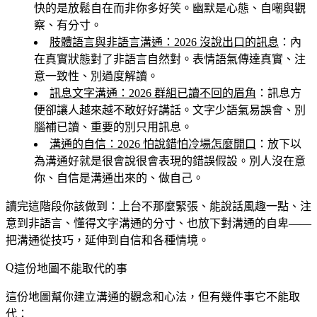
快的是放鬆自在而非你多好笑。幽默是心態、自嘲與觀
察、有分寸。
肢體語言與非語言溝通：2026 沒說出口的訊息
：內
在真實狀態對了非語言自然對。表情語氣傳達真實、注
意一致性、別過度解讀。
訊息文字溝通：2026 群組已讀不回的眉角
：訊息方
便卻讓人越來越不敢好好講話。文字少語氣易誤會、別
腦補已讀、重要的別只用訊息。
溝通的自信：2026 怕說錯怕冷場怎麼開口
：放下以
為溝通好就是很會說很會表現的錯誤假設。別人沒在意
你、自信是溝通出來的、做自己。
讀完這階段你該做到
：上台不那麼緊張、能說話風趣一點、注
意到非語言、懂得文字溝通的分寸、也放下對溝通的自卑——
把溝通從技巧，延伸到自信和各種情境。
這份地圖不能取代的事
這份地圖幫你建立溝通的觀念和心法，但有幾件事它不能取
代：