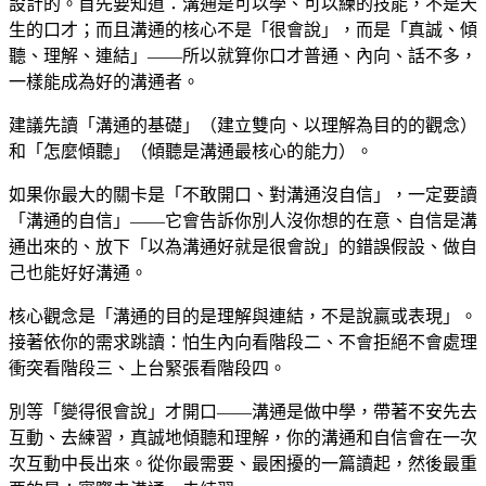
設計的。首先要知道：溝通是可以學、可以練的技能，不是天
生的口才；而且溝通的核心不是「很會說」，而是「真誠、傾
聽、理解、連結」——所以就算你口才普通、內向、話不多，
一樣能成為好的溝通者。
建議先讀「溝通的基礎」（建立雙向、以理解為目的的觀念）
和「怎麼傾聽」（傾聽是溝通最核心的能力）。
如果你最大的關卡是「不敢開口、對溝通沒自信」，一定要讀
「溝通的自信」——它會告訴你別人沒你想的在意、自信是溝
通出來的、放下「以為溝通好就是很會說」的錯誤假設、做自
己也能好好溝通。
核心觀念是「溝通的目的是理解與連結，不是說贏或表現」。
接著依你的需求跳讀：怕生內向看階段二、不會拒絕不會處理
衝突看階段三、上台緊張看階段四。
別等「變得很會說」才開口——溝通是做中學，帶著不安先去
互動、去練習，真誠地傾聽和理解，你的溝通和自信會在一次
次互動中長出來。從你最需要、最困擾的一篇讀起，然後最重