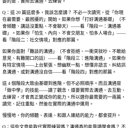
要的是：實際去溝通、去練習。
Q：這 20 篇這麼多，我該怎麼讀？
不必一次讀完，從「你現
在最需要、最困擾的」開始。如果你想「打好溝通基礎」（不
會傾聽、講話沒重點、不會聊天）——看「階段一：溝通基
礎」。如果你「怕生、內向、不會交朋友、怕多人場合」——
看「階段二：社交情境」對應的那篇。
如果你面對「難談的溝通」（不會拒絕、一衝突就吵、不敢給
意見、有難開口的話）——看「階段三：進階溝通」。如果你
有特定情境——上台緊張、想幽默一點、想懂非語言、糾結訊
息溝通、或對溝通沒自信——看「階段四」對應的那篇。
這 4 個階段大致由基礎到進階，但不必照順序。而且溝通是
「做中學」的技能——讀了觀念，還要實際去溝通、去互動、
去練習，才會真正變成你的能力。所以選你最需要的一兩篇，
讀完、記住重點、然後在實際的溝通中運用。
慢慢地，你的傾聽、表達、和跟人連結的能力，都會提升。
Q：這些文章能取代實際練習嗎？溝通真的能靠讀學會嗎？
不