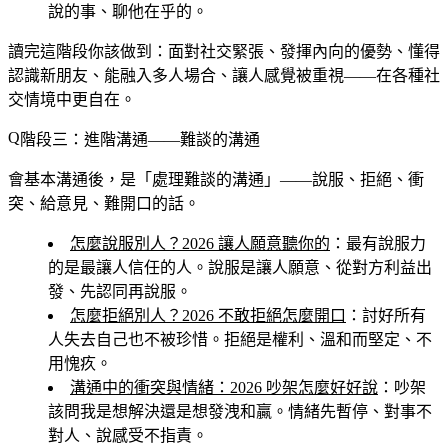
說的事、聊他在乎的。
讀完這階段你該做到
：面對社交緊張、發揮內向的優勢、懂得
認識新朋友、能融入多人場合、讓人感覺被重視——在各種社
交情境中更自在。
階段三：進階溝通——難談的溝通
會基本溝通後，是「處理難談的溝通」——說服、拒絕、衝
突、給意見、難開口的話。
怎麼說服別人？2026 讓人願意聽你的
：最有說服力
的是最讓人信任的人。說服是讓人願意、從對方利益出
發、先認同再說服。
怎麼拒絕別人？2026 不敢拒絕怎麼開口
：討好所有
人失去自己也不被珍惜。拒絕是權利、溫和而堅定、不
用愧疚。
溝通中的衝突與情緒：2026 吵架怎麼好好說
：吵架
該問我是想解決還是想發洩和贏。情緒先暫停、對事不
對人、說感受不指責。