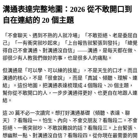
溝通表達完整地圖：2026 從不敢開口到
自在連結的 20 個主題
「不會聊天、遇到不熟的人就冷場」「不敢拒絕、老是委屈自
己」「一有衝突就吵起來」「上台報告就緊張到發抖」「總覺
得自己不會溝通、對溝通沒自信」——溝通，是每天都在做、
卻很少有人教我們做好的事，也是很多人的痛點。
但溝通是「可以學、可以練的技能」，不是天生的口才。而且
溝通的核心，不是「很會說」，而是「真誠、傾聽、理解、連
結」。這份地圖，把溝通表達梳理成 4 個階段、20 個主題，
幫你從不敢開口的人，一步步溝通得更好、也更自在地跟人連
結。
這 20 篇不必一次讀完。想打好溝通基礎（傾聽、表達、聊
天）？看階段一。怕生、內向、不會交朋友？看階段二。不會
拒絕、一衝突就吵、不敢說難說的話？看階段三。上台緊張、
想幽默一點、對溝通沒自信？看階段四。從你現在最需要的開