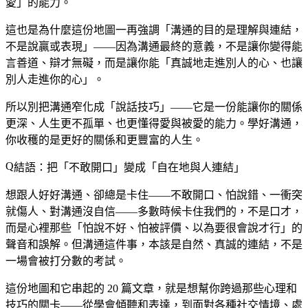
愛」的能力。
這也是為什麼這份地圖一再強調「溝通的目的是理解與連結，
不是說贏或表現」——因為溝通最終的意義，不是讓你變得能
言善道、辯才無礙，而是讓你能「真誠地走進別人的心、也讓
別人走進你的心」。
所以別把溝通窄化成「說話技巧」——它是一份能讓你的關係
更深、人生更不孤單、也更懂得愛與被愛的能力。學好溝通，
你收穫的是更好的關係和更豐富的人生。
結語：把「不敢開口」變成「自在地與人連結」
想跟人好好溝通、卻總是卡住——不敢開口、怕說錯、一衝突
就傷人、對溝通沒自信——多數時候卡住我們的，不是口才，
而是心裡那些「怕說不好、怕被評價、以為要很會說才行」的
聲音和誤解。但溝通這件事，本該是自然、真誠的連結，不是
一場會被打分數的考試。
這份地圖和它串起的 20 篇文章，就是想幫你跨過那些心理和
技巧的關卡——從學會傾聽和表達，到面對各種社交情境、處