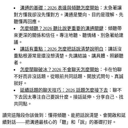
溝通的基礎：2026 表達與傾聽怎麼開始
：太急著讓
對方懂我卻沒先懂對方。溝通是雙向、目的是理解、先
聽懂再回應。
怎麼傾聽？2026 聽比說更重要的溝通關鍵
：傾聽帶
來更深的關係和信任。專注地聽、聽情緒、別急著給建
議。
講話有重點：2026 怎麼把話說清楚說明白
：講話沒
重點根源常是還沒想清楚。先講結論、講具體、照顧聽
者。
怎麼閒聊破冰？2026 不會聊天怎麼開始
：卡在怕聊
不好而非沒話題。從眼前共同話題、開放式問句、真誠
就好。
延續話題的聊天技巧：2026 話題怎麼接下去
：聊不
下去因太專注自己要說什麼。接話延伸、分享自己、找
共同點。
讀完這階段你該做到
：懂得傾聽、能把話說清楚、會開啟和延
續對話——把溝通最核心的「聽」和「說」的基礎打好。