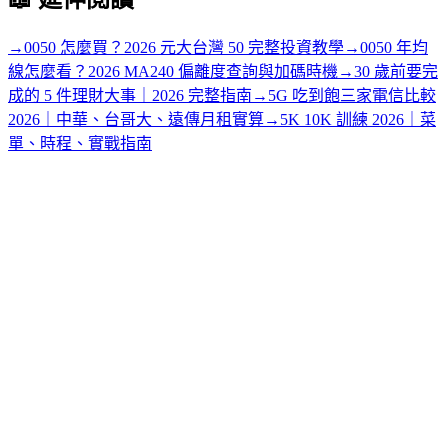
→
0050 怎麼買？2026 元大台灣 50 完整投資教學
→
0050 年均
線怎麼看？2026 MA240 偏離度查詢與加碼時機
→
30 歲前要完
成的 5 件理財大事｜2026 完整指南
→
5G 吃到飽三家電信比較
2026｜中華、台哥大、遠傳月租實算
→
5K 10K 訓練 2026｜菜
單、時程、實戰指南