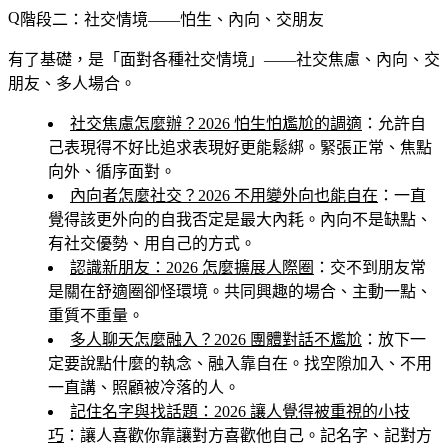
階段二：社交情境——怕生、內向、交朋友
有了基礎，是「面對各種社交情境」——社交焦慮、內向、交
朋友、多人場合。
社交焦慮怎麼辦？2026 怕生怕尷尬的調適
：允許自
己表現得不好比追求表現好更能鬆綁。緊張正常、焦點
向外、循序面對。
內向者怎麼社交？2026 不用變外向也能自在
：一直
覺得該更外向的自我否定是最大內耗。內向不是缺點、
有社交優勢、用自己的方式。
認識新朋友：2026 怎麼擴展人際圈
：交不到朋友常
是關在舒適圈卻怪環境。共同興趣的場合、主動一點、
重質不重量。
多人聊天怎麼融入？2026 團體對話不尷尬
：放下一
定要說點什麼的執念、融入靠自在。找空隙加入、不用
一直講、照顧被冷落的人。
記住名字與找話題：2026 讓人覺得被重視的小技
巧
：讓人喜歡你靠讓對方喜歡他自己。記名字、記對方