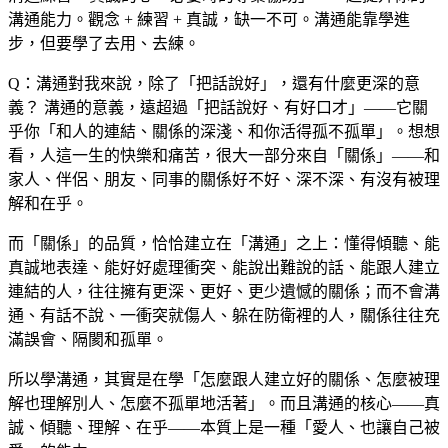
溝通能力。觀念 + 練習 + 真誠，缺一不可。溝通能靠學進
步，但要學了去用、去練。
Q：溝通對我來說，除了「把話說好」，還有什麼更深的意
義？
溝通的意義，遠超過「把話說好、有好口才」——它關
乎你「和人的連結、關係的深淺、和你活得孤不孤單」。想想
看，人這一生的快樂和痛苦，很大一部分來自「關係」——和
家人、伴侶、朋友、同事的關係好不好、深不深、有沒有被理
解和在乎。
而「關係」的品質，恰恰建立在「溝通」之上：懂得傾聽、能
真誠地表達、能好好處理衝突、能說出難說的話、能跟人建立
連結的人，往往擁有更深、更好、更少遺憾的關係；而不會溝
通、有話不說、一衝突就傷人、躲在防衛裡的人，關係往往充
滿誤會、隔閡和孤單。
所以學溝通，其實是在學「怎麼跟人建立好的關係、怎麼被理
解也理解別人、怎麼不孤單地活著」。而且溝通的核心——真
誠、傾聽、理解、在乎——本質上是一種「愛人、也讓自己被