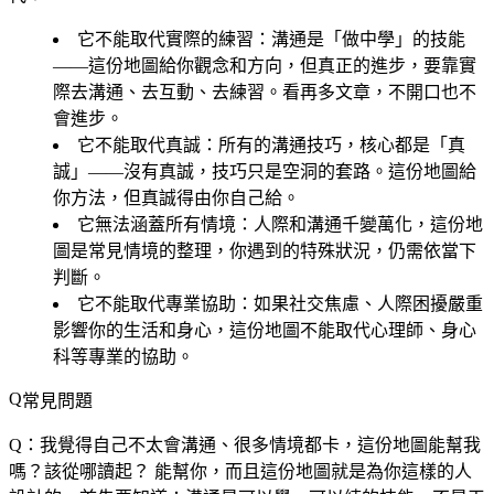
它不能取代實際的練習
：溝通是「做中學」的技能
——這份地圖給你觀念和方向，但真正的進步，要靠實
際去溝通、去互動、去練習。看再多文章，不開口也不
會進步。
它不能取代真誠
：所有的溝通技巧，核心都是「真
誠」——沒有真誠，技巧只是空洞的套路。這份地圖給
你方法，但真誠得由你自己給。
它無法涵蓋所有情境
：人際和溝通千變萬化，這份地
圖是常見情境的整理，你遇到的特殊狀況，仍需依當下
判斷。
它不能取代專業協助
：如果社交焦慮、人際困擾嚴重
影響你的生活和身心，這份地圖不能取代心理師、身心
科等專業的協助。
常見問題
Q：我覺得自己不太會溝通、很多情境都卡，這份地圖能幫我
嗎？該從哪讀起？
能幫你，而且這份地圖就是為你這樣的人