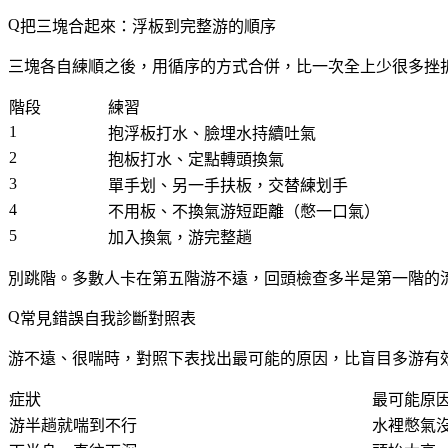
把三塊合起來：浮板到完整游的順序
三塊各自練順之後，用循序的方式合併，比一次全上少很多挫
階段
練習
1
抱浮板打水、臉埋水持續吐氣
2
抱板打水、定點轉頭換氣
3
單手划、另一手扶板，交替練划手
4
不用板、不換氣游短距離（憋一口氣）
5
加入換氣，游完整趟
別跳階。多數人卡在第五階游不遠，回頭檢查多半是第一階的
常見錯誤自我診斷對照表
游不遠、很喘時，對照下表找出最可能的原因，比盲目多游有
症狀
最可能原
游半趟就喘到不行
水裡憋氣