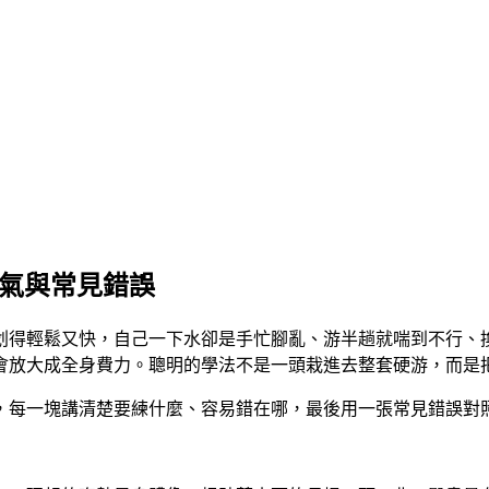
換氣與常見錯誤
划得輕鬆又快，自己一下水卻是手忙腳亂、游半趟就喘到不行、
會放大成全身費力。聰明的學法不是一頭栽進去整套硬游，而是
的順序走，每一塊講清楚要練什麼、容易錯在哪，最後用一張常見錯誤