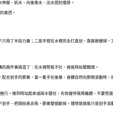
水伸展、抓水、向後推水、出水提肘還原。
的東西。
下只用了半段力量；二是
手臂在水裡完全打直划
，靠肩膀硬掃，
講的兩件事搞混了：在水裡憋氣不吐、換氣時抬整顆頭。
。配合划手的節奏，當一隻手在後推、身體自然向那側滾動時，
進行。嗆到時站起來或踩水穩住，先恢復呼吸再繼續，不要慌張
下划手、把頭抬高去吸，節奏整個斷掉。理想是換氣只是划手滾