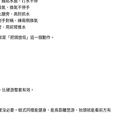
、髖貼水面、打水不停
吸氣、換氣不停手
大腿旁、高肘抓水
划手對稱、練兩側換氣
肘、用前臂推水
往就是「把頭放低」這一個動作。
，比硬游整套有效。
實沒必要。蛙式同樣能健身、能長距離悠游、抬頭就能看前方有