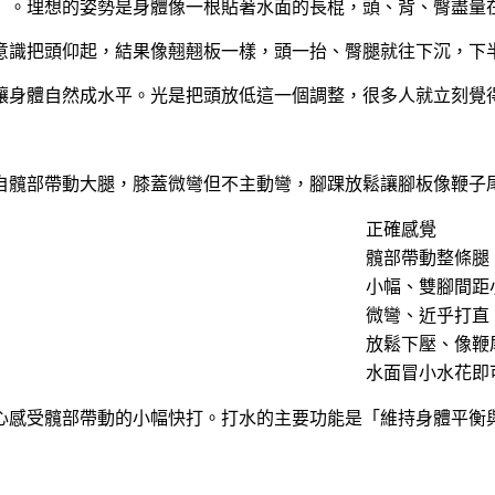
」。理想的姿勢是身體像一根貼著水面的長棍，頭、背、臀盡量
意識把頭仰起，結果像翹翹板一樣，頭一抬、臀腿就往下沉，下
讓身體自然成水平。光是把頭放低這一個調整，很多人就立刻覺
自髖部帶動大腿，膝蓋微彎但不主動彎，腳踝放鬆讓腳板像鞭子
正確感覺
髖部帶動整條腿
小幅、雙腳間距
微彎、近乎打直
放鬆下壓、像鞭
水面冒小水花即
心感受髖部帶動的小幅快打。打水的主要功能是「維持身體平衡