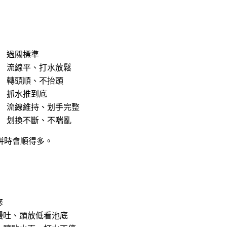
過關標準
流線平、打水放鬆
轉頭順、不抬頭
抓水推到底
流線維持、划手完整
划換不斷、不喘亂
併時會順得多。
修
慢吐、頭放低看池底