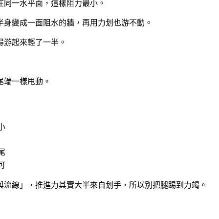
在同一水平面，這樣阻力最小。
半身變成一面阻水的牆，再用力划也游不動。
得游起來輕了一半。
尾端一樣甩動。
小
尾
可
與流線」，推進力其實大半來自划手，所以別把腿踢到力竭。