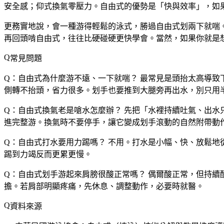
安全感；仰式換氣零壓力。自由式的優勢是「快與效率」，如
更務實地說，
會一種游得輕鬆的泳式，勝過自由式划兩下就喘
再回頭啃自由式，往往比硬碰硬更快學會。當然，如果你就是
常見問題
Q：自由式為什麼游不遠、一下就喘？
最常見是頭抬太高導致
側轉不抬頭，省力很多。划手也要推到大腿旁再出水，別只用
Q：自由式換氣老是嗆水怎麼辦？
先把「水裡持續吐氣、出水
進完整游。換氣時不要停手，讓它變成划手滾動的自然附帶動
Q：自由式打水要用力踢嗎？
不用。打水是小幅、快、放鬆地
踢到力竭反而更累更慢。
Q：自由式划手游起來肩膀很酸正常嗎？
偶爾酸正常，但持續
擔。若肩部明顯疼痛，先休息、調整動作，必要時就醫。
資料來源