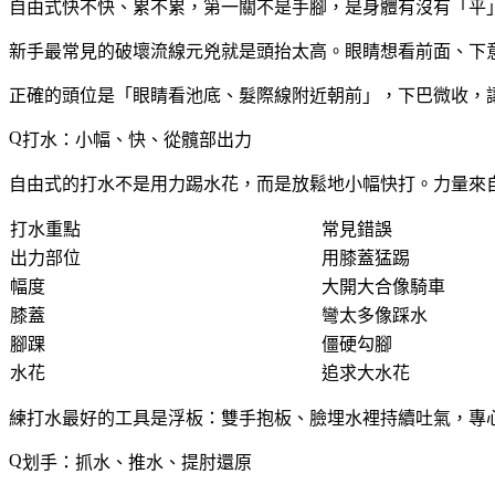
自由式快不快、累不累，第一關不是手腳，是身體有沒有「平
新手最常見的破壞流線元兇就是
頭抬太高
。眼睛想看前面、下
正確的頭位是「
眼睛看池底、髮際線附近朝前
」，下巴微收，
打水：小幅、快、從髖部出力
自由式的打水不是用力踢水花，而是放鬆地小幅快打。力量來
打水重點
常見錯誤
出力部位
用膝蓋猛踢
幅度
大開大合像騎車
膝蓋
彎太多像踩水
腳踝
僵硬勾腳
水花
追求大水花
練打水最好的工具是浮板：雙手抱板、臉埋水裡持續吐氣，專
划手：抓水、推水、提肘還原