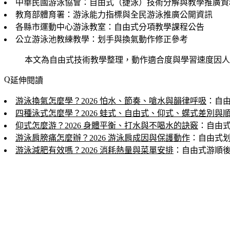
中華民國游泳協會：自由式（捷泳）技術分解與教學推廣資
教育部體育署：游泳能力指標與全民游泳推廣公開資訊
各縣市運動中心游泳教室：自由式分項教學課程公告
公立游泳池教練教學：划手與換氣動作修正參考
本文為自由式技術教學整理，動作適合度與學習速度因人
延伸閱讀
游泳換氣怎麼學？2026 怕水、節奏、嗆水與韻律呼吸
：自
四種泳式怎麼學？2026 蛙式、自由式、仰式、蝶式差別與
仰式怎麼游？2026 身體平衡、打水與不喝水的訣竅
：自由
游泳肩膀痛怎麼辦？2026 游泳肩成因與保護動作
：自由式
游泳減肥有效嗎？2026 消耗熱量與菜單安排
：自由式游順