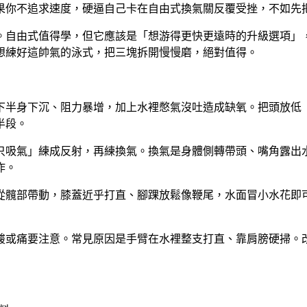
果你不追求速度，硬逼自己卡在自由式換氣關反覆受挫，不如先
。自由式值得學，但它應該是「想游得更快更遠時的升級選項」
想練好這帥氣的泳式，把三塊拆開慢慢磨，絕對值得。
下半身下沉、阻力暴增，加上水裡憋氣沒吐造成缺氧。把頭放低
半段。
只吸氣」練成反射，再練換氣。換氣是身體側轉帶頭、嘴角露出
作。
從髖部帶動，膝蓋近乎打直、腳踝放鬆像鞭尾，水面冒小水花即
酸或痛要注意。常見原因是手臂在水裡整支打直、靠肩膀硬掃。