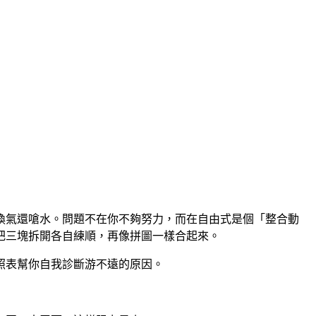
換氣還嗆水。問題不在你不夠努力，而在自由式是個「整合動
把三塊拆開各自練順，再像拼圖一樣合起來。
對照表幫你自我診斷游不遠的原因。