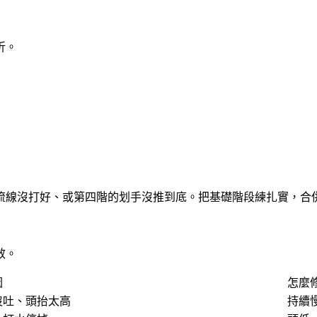
折。
流線沒打好、或第四階的划手沒推到底。把基礎階段練扎實，合
效。
因
怎麼
沒吐、頭抬太高
持續