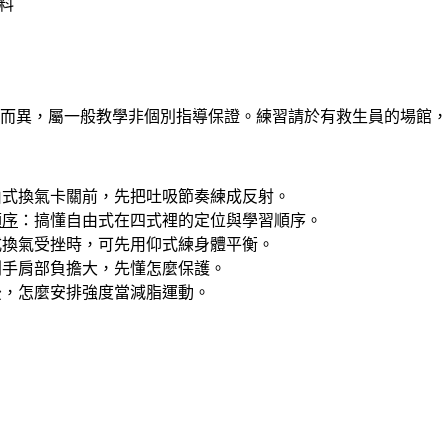
料
而異，屬一般教學非個別指導保證。練習請於有救生員的場館
由式換氣卡關前，先把吐吸節奏練成反射。
順序
：搞懂自由式在四式裡的定位與學習順序。
式換氣受挫時，可先用仰式練身體平衡。
划手肩部負擔大，先懂怎麼保護。
後，怎麼安排強度當減脂運動。