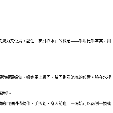
又費力又傷肩。記住「高肘抓水」的概念——手肘比手掌高，用
順勢轉頭吸氣，吸完馬上轉回、臉回到看池底的位置。臉在水裡
硬撐。
動的自然附帶動作，手照划、身照前進。一開始可以兩划一換或