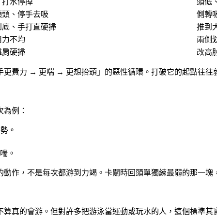
、打水停掉
頭低
顆頭、停手去吸
側轉
到底、手打直硬掃
推到
用力不均
兩側
靠肩硬掃
改高
划手更費力 → 更喘 → 更想抬頭」的惡性循環。打破它的起點往
次為例：
姿勢。
喘。
的動作，不是每次都游到力竭
。卡關時回頭單獨練最弱的那一塊
不算真的會游。但對許多把游泳當運動或玩水的人，這個標準其