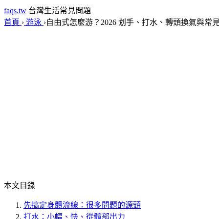
faqs.tw
台灣生活常見問題
首頁
›
游泳
›
自由式怎麼游？2026 划手、打水、轉頭換氣與常
本文目錄
先搞定身體流線：很多問題的源頭
打水：小幅、快、從髖部出力