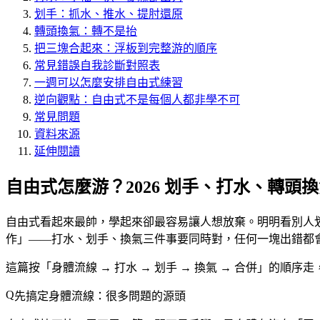
划手：抓水、推水、提肘還原
轉頭換氣：轉不是抬
把三塊合起來：浮板到完整游的順序
常見錯誤自我診斷對照表
一週可以怎麼安排自由式練習
逆向觀點：自由式不是每個人都非學不可
常見問題
資料來源
延伸閱讀
自由式怎麼游？2026 划手、打水、轉頭
自由式看起來最帥，學起來卻最容易讓人想放棄。明明看別人
作」——打水、划手、換氣三件事要同時對，任何一塊出錯都
這篇按「身體流線 → 打水 → 划手 → 換氣 → 合併」
先搞定身體流線：很多問題的源頭