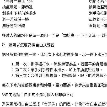
下半身一直往下沉
頭抬太高
換氣就嗆、節奏亂
換氣抬整
划很多下卻前進很少
划手沒推
游一游就偏一邊
單側划手
肩膀划到很酸
直臂划、
多數人的問題不是單一原因，而是「頭抬高 → 下半身沉 → 
一週可以怎麼安排自由式練習
把分解動作排進一週，比每次下水亂游進步快。以一週下水三
第一次
：抱浮板打水 + 流線練習為主，找回平的身體
第二次
：單手划手練抓水推水，加上不換氣短距離。
第三次
：合併划手與換氣，游完整趟，記下能游幾趟不
每次下水前後都做暖身和伸展，量力而為。
進步來自重複正確
逆向觀點：自由式不是每個人都非學不可
游泳圈常把自由式當成「會游泳」的門檻，好像不會自由式就