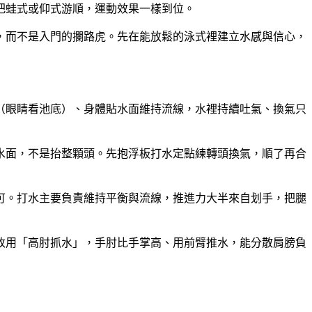
把蛙式或仰式游順，運動效果一樣到位。
，而不是入門的攔路虎。先在能放鬆的泳式裡建立水感與信心，
（眼睛看池底）、身體貼水面維持流線，水裡持續吐氣、換氣只
水面，不是抬整顆頭。先抱浮板打水定點練轉頭換氣，順了再合
可。打水主要負責維持平衡與流線，推進力大半來自划手，把腿
改用「高肘抓水」，手肘比手掌高、用前臂推水，能分散肩膀負