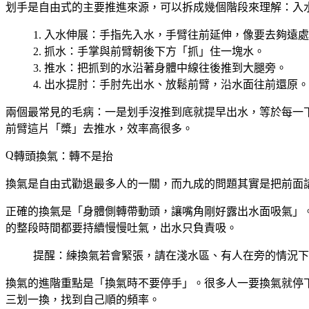
划手是自由式的主要推進來源，可以拆成幾個階段來理解：入
入水伸展
：手指先入水，手臂往前延伸，像要去夠遠處
抓水
：手掌與前臂朝後下方「抓」住一塊水。
推水
：把抓到的水沿著身體中線往後推到大腿旁。
出水提肘
：手肘先出水、放鬆前臂，沿水面往前還原。
兩個最常見的毛病：一是
划手沒推到底就提早出水
，等於每一
前臂這片「槳」去推水，效率高很多。
轉頭換氣：轉不是抬
換氣是自由式勸退最多人的一關，而九成的問題其實是把前面
正確的換氣是「
身體側轉帶動頭，讓嘴角剛好露出水面吸氣
」
的整段時間都要持續慢慢吐氣，出水只負責吸。
提醒：練換氣若會緊張，請在淺水區、有人在旁的情況下
換氣的進階重點是「
換氣時不要停手
」。很多人一要換氣就停
三划一換，找到自己順的頻率。