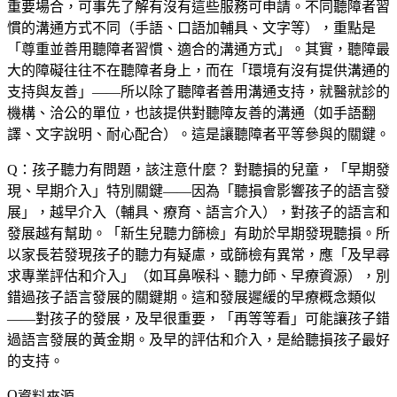
重要場合，可事先了解有沒有這些服務可申請。不同聽障者習
慣的溝通方式不同（手語、口語加輔具、文字等），重點是
「尊重並善用聽障者習慣、適合的溝通方式」。其實，聽障最
大的障礙往往不在聽障者身上，而在「環境有沒有提供溝通的
支持與友善」——所以除了聽障者善用溝通支持，就醫就診的
機構、洽公的單位，也該提供對聽障友善的溝通（如手語翻
譯、文字說明、耐心配合）。這是讓聽障者平等參與的關鍵。
Q：孩子聽力有問題，該注意什麼？
對聽損的兒童，「早期發
現、早期介入」特別關鍵——因為「聽損會影響孩子的語言發
展」，越早介入（輔具、療育、語言介入），對孩子的語言和
發展越有幫助。「新生兒聽力篩檢」有助於早期發現聽損。所
以家長若發現孩子的聽力有疑慮，或篩檢有異常，應「及早尋
求專業評估和介入」（如耳鼻喉科、聽力師、早療資源），別
錯過孩子語言發展的關鍵期。這和發展遲緩的早療概念類似
——對孩子的發展，及早很重要，「再等等看」可能讓孩子錯
過語言發展的黃金期。及早的評估和介入，是給聽損孩子最好
的支持。
資料來源