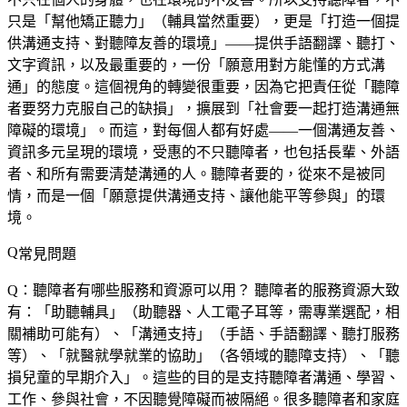
只是「幫他矯正聽力」（輔具當然重要），更是「打造一個提
供溝通支持、對聽障友善的環境」——提供手語翻譯、聽打、
文字資訊，以及最重要的，一份「願意用對方能懂的方式溝
通」的態度。這個視角的轉變很重要，因為它把責任從「聽障
者要努力克服自己的缺損」，擴展到「社會要一起打造溝通無
障礙的環境」。而這，對每個人都有好處——一個溝通友善、
資訊多元呈現的環境，受惠的不只聽障者，也包括長輩、外語
者、和所有需要清楚溝通的人。聽障者要的，從來不是被同
情，而是一個「願意提供溝通支持、讓他能平等參與」的環
境。
常見問題
Q：聽障者有哪些服務和資源可以用？
聽障者的服務資源大致
有：「助聽輔具」（助聽器、人工電子耳等，需專業選配，相
關補助可能有）、「溝通支持」（手語、手語翻譯、聽打服務
等）、「就醫就學就業的協助」（各領域的聽障支持）、「聽
損兒童的早期介入」。這些的目的是支持聽障者溝通、學習、
工作、參與社會，不因聽覺障礙而被隔絕。很多聽障者和家庭