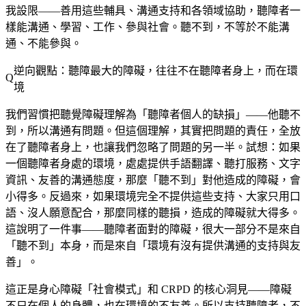
我設限——善用這些輔具、溝通支持和各領域協助，聽障者一
樣能溝通、學習、工作、參與社會。聽不到，不等於不能溝
通、不能參與。
逆向觀點：聽障最大的障礙，往往不在聽障者身上，而在環
境
我們習慣把聽覺障礙理解為「聽障者個人的缺損」——他聽不
到，所以溝通有問題。但這個理解，其實把問題的責任，全放
在了聽障者身上，也讓我們忽略了問題的另一半。試想：如果
一個聽障者身處的環境，處處提供手語翻譯、聽打服務、文字
資訊、友善的溝通態度，那麼「聽不到」對他造成的障礙，會
小得多。反過來，如果環境完全不提供這些支持、大家只用口
語、沒人願意配合，那麼同樣的聽損，造成的障礙就大得多。
這說明了一件事——聽障者面對的障礙，很大一部分不是來自
「聽不到」本身，而是來自「環境有沒有提供溝通的支持與友
善」。
這正是身心障礙「社會模式」和 CRPD 的核心洞見——障礙
不只在個人的身體，也在環境的不友善。所以支持聽障者，不