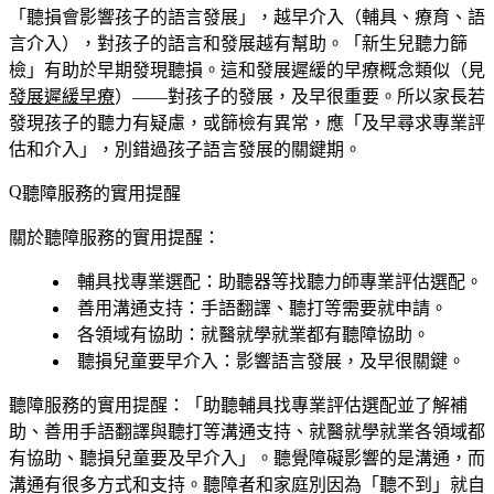
「聽損會影響孩子的語言發展」，越早介入（輔具、療育、語
言介入），對孩子的語言和發展越有幫助。「新生兒聽力篩
檢」有助於早期發現聽損。這和發展遲緩的早療概念類似（見
發展遲緩早療
）——對孩子的發展，及早很重要。所以家長若
發現孩子的聽力有疑慮，或篩檢有異常，應「及早尋求專業評
估和介入」，別錯過孩子語言發展的關鍵期。
聽障服務的實用提醒
關於聽障服務的實用提醒：
輔具找專業選配
：助聽器等找聽力師專業評估選配。
善用溝通支持
：手語翻譯、聽打等需要就申請。
各領域有協助
：就醫就學就業都有聽障協助。
聽損兒童要早介入
：影響語言發展，及早很關鍵。
聽障服務的實用提醒：「助聽輔具找專業評估選配並了解補
助、善用手語翻譯與聽打等溝通支持、就醫就學就業各領域都
有協助、聽損兒童要及早介入」。聽覺障礙影響的是溝通，而
溝通有很多方式和支持。聽障者和家庭別因為「聽不到」就自