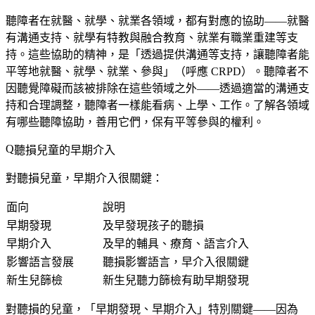
聽障者在就醫、就學、就業各領域，都有對應的協助——就醫
有溝通支持、就學有特教與融合教育、就業有職業重建等支
持。這些協助的精神，是「透過提供溝通等支持，讓聽障者能
平等地就醫、就學、就業、參與」（呼應 CRPD）。聽障者不
因聽覺障礙而該被排除在這些領域之外——透過適當的溝通支
持和合理調整，聽障者一樣能看病、上學、工作。了解各領域
有哪些聽障協助，善用它們，保有平等參與的權利。
聽損兒童的早期介入
對聽損兒童，早期介入很關鍵：
面向
說明
早期發現
及早發現孩子的聽損
早期介入
及早的輔具、療育、語言介入
影響語言發展
聽損影響語言，早介入很關鍵
新生兒篩檢
新生兒聽力篩檢有助早期發現
對聽損的兒童，「早期發現、早期介入」特別關鍵——因為