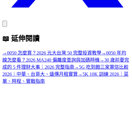
📖
延伸閱讀
→
0050 怎麼買？2026 元大台灣 50 完整投資教學
→
0050 年均
線怎麼看？2026 MA240 偏離度查詢與加碼時機
→
30 歲前要完
成的 5 件理財大事｜2026 完整指南
→
5G 吃到飽三家電信比較
2026｜中華、台哥大、遠傳月租實算
→
5K 10K 訓練 2026｜菜
單、時程、實戰指南