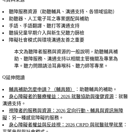
聽障服務資源（助聽輔具、溝通支持、各領域協助）
助聽器、人工電子耳之專業選配與補助
手語、手語翻譯、聽打等溝通支持
聽損兒童早期介入與新生兒聽力篩檢
障礙社會模式與環境溝通友善之重要
本文為聽障者服務與資源的一般說明，助聽輔具補
助、聽障服務、溝通支持以相關主管機關及專業為
準。聽力問題請洽耳鼻喉科、聽力師等專業。
延伸閱讀
輔具補助怎麼申請？（輔具類）
：助聽輔具的補助。
身心障礙者的醫療權益：2026 就醫協助與復健資源
：就醫
溝通支持。
視障者的服務與資源：2026 定向行動、輔具與資訊無障
礙
：另一種感官障礙的服務。
身心障礙者權益與反歧視：2026 CRPD 與就醫就學就業
：
平等參與與社會模式。