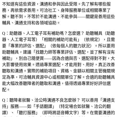
不知道有這些資源，溝通和參與因此受限。先了解有哪些服
務，再依需求善用。可洽社工、身障服務單位或相關專業了
解。聽不到，不等於不能溝通、不能參與——關鍵是善用這些
輔具、溝通支持和各領域協助。
Q：助聽器、人工電子耳有補助嗎？怎麼選？
助聽輔具（助聽
器、人工電子耳等）「相關的補助可能有」（依規定），且需
要「專業的評估、選配」（依每個人的聽力狀況）。所以要用
助聽輔具，建議「找聽力師等專業評估、選配，並了解有沒有
補助」，別自己隨便買——因為合適與否、選配得對不對，大
大影響使用效果。透過專業選配，才能用對、用好，真正改善
聽取和溝通。實際的補助項目、資格、金額以相關主管機關規
定為準，可洽輔具資源中心或相關單位了解。合適的助聽輔具
能大幅改善聽障者的聽取和溝通，值得透過專業好好評估選
配。
Q：聽障者就醫、洽公時溝通不良怎麼辦？
可以善用「溝通支
持」服務——如「手語翻譯」（特定場合如就醫、洽公的翻
譯）、「聽打服務」（即時將語音轉文字）等。在需要溝通的