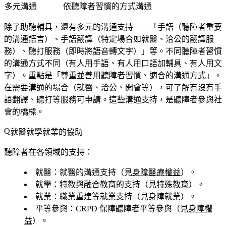
多元溝通
依聽障者習慣的方式溝通
除了助聽輔具，還有多元的溝通支持——「手語（聽障者重要
的溝通語言）、手語翻譯（特定場合如就醫、洽公的翻譯服
務）、聽打服務（即時將語音轉文字）」等。不同聽障者習慣
的溝通方式不同（有人用手語、有人用口語加輔具、有人用文
字）。重點是「尊重並善用聽障者習慣、適合的溝通方式」。
在需要溝通的場合（就醫、洽公、開會等），可了解有沒有手
語翻譯、聽打等服務可申請。這些溝通支持，是聽障者參與社
會的橋樑。
就醫就學就業的協助
聽障者在各領域的支持：
就醫
：就醫的溝通支持（見
身障醫療權益
）。
就學
：特教與融合教育的支持（見
特殊教育
）。
就業
：職業重建等就業支持（見
身障就業
）。
平等參與
：CRPD 保障聽障者平等參與（見
身障權
益
）。