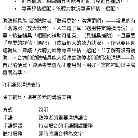
輔具補助
：相關輔具可能有補助（見
輔具補助
）。
專業評估選配
：依聽力狀況專業評估、選配。
助聽輔具能協助聽障者「聽得更好、溝通更順」——常見的有
「助聽器（放大聲音）、人工電子耳（適用特定聽損情況）」
等。這些輔具「相關的補助可能有」（見
輔具補助
），且需要
「專業的評估、選配」（依每個人的聽力狀況）。所以要用助
聽輔具，建議「找聽力師等專業評估、選配，並了解有沒有補
助」。合適的助聽輔具能大幅改善聽障者的聽取和溝通——別
自己隨便買，透過專業選配才能用對、用好。實際補助以主管
機關為準。
手語與溝通支持
除了輔具，還有多元的溝通支持：
方式
說明
手語
聽障者的重要溝通語言
手語翻譯
特定場合的手語翻譯服務
聽打服務
即時將語音轉為文字