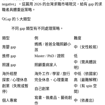
negative」。這篇用 2026 的台灣求職市場現況，給有 gap 的求
職者具體重返策略。
Gap 的 5 大類型
不同 gap 類型有不同處理策略。
類型
例
難度
媽媽 / 爸爸全職照顧小
育嬰 gap
中（女性較易）
孩
進修 gap
Master / PhD / 證照
低
中（需具體說
照護 gap
照顧重病家人
明）
海外經歷
海外工作 / 學習 / 旅行
中低（依國家）
探索 / 心理休息
完全休息、心理重建
高（最難解釋）
創業（失敗或暫
中（有 spin 空
自己創業
停）
間）
寫書、做產品、藝術創
個人專案
中（依產出）
作