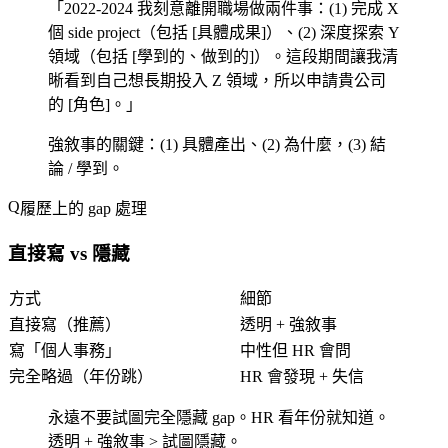
「2022-2024 我刻意離開職場做兩件事：(1) 完成 X
個 side project（包括 [具體成果]）、(2) 深度探索 Y
領域（包括 [學到的、做到的]）。這段期間讓我清
晰看到自己想長期投入 Z 領域，所以申請貴公司
的 [角色]。」
強敘事的關鍵：(1) 具體產出、(2) 為什麼，(3) 結
論 / 學到。
履歷上的 gap 處理
直接寫 vs 隱藏
方式
細節
直接寫（推薦）
透明 + 強敘事
寫「個人事務」
中性但 HR 會問
完全略過（年份跳）
HR 會發現 + 失信
永遠不要試圖完全隱藏 gap。HR 看年份就知道。
透明 + 強敘事 > 試圖隱藏。