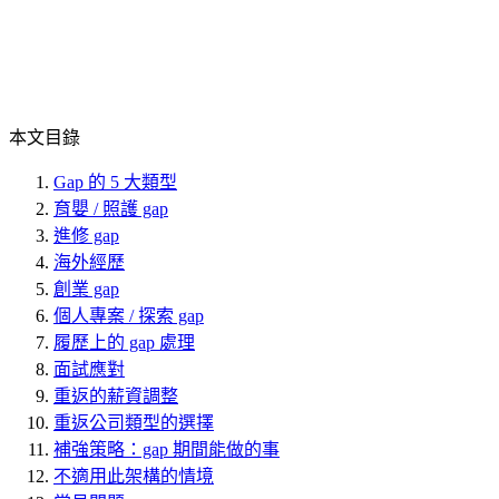
本文目錄
Gap 的 5 大類型
育嬰 / 照護 gap
進修 gap
海外經歷
創業 gap
個人專案 / 探索 gap
履歷上的 gap 處理
面試應對
重返的薪資調整
重返公司類型的選擇
補強策略：gap 期間能做的事
不適用此架構的情境