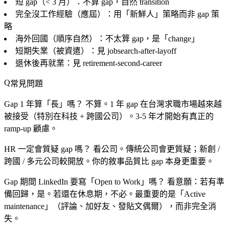
短 gap（< 3 月）：不算 gap，自然 transition
完全沒工作經驗（應屆）：用「新鮮人」策略而非 gap 策
略
海外回國（順序自然）：不太算 gap，是「change」
短期失業（被資遣）：見 jobsearch-after-layoff
退休後再就業：見 retirement-second-career
常見問題
Gap 1 年算「長」嗎？
不算。1 年 gap 在台灣求職市場越來越
被接受（特別在科技 + 跨國公司）。3-5 年才開始有真正的
ramp-up 顧慮。
HR 一定會質疑 gap 嗎？
看公司。傳統公司會更質疑；新創 /
跨國 / 多元公司較開放。
你的敘事品質
比 gap 本身更重要。
Gap 期間 LinkedIn 要寫「Open to Work」嗎？
看意願：若有準
備回歸，是。若還在休息期，不必。最重要的是「Active
maintenance」（評論、加好友、發貼文偶爾），而非完全消
失。