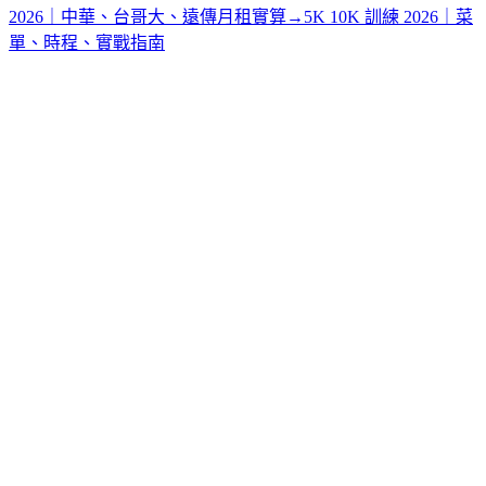
2026｜中華、台哥大、遠傳月租實算
→
5K 10K 訓練 2026｜菜
單、時程、實戰指南