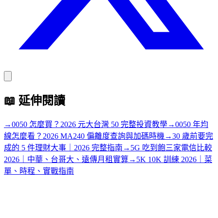
📖
延伸閱讀
→
0050 怎麼買？2026 元大台灣 50 完整投資教學
→
0050 年均
線怎麼看？2026 MA240 偏離度查詢與加碼時機
→
30 歲前要完
成的 5 件理財大事｜2026 完整指南
→
5G 吃到飽三家電信比較
2026｜中華、台哥大、遠傳月租實算
→
5K 10K 訓練 2026｜菜
單、時程、實戰指南