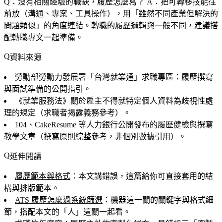
Q：沒有相關經驗的職缺，履歷怎麼寫？
A：把可轉移技能往
前放（溝通、專案、工具操作），用「雖然不同產業但解決的
問題類似」的角度連結。轉職的履歷邏輯與一般不同，建議搭
配轉職專文一起準備。
資料來源
勞動部勞動力發展署「台灣就業通」求職專區：履歷撰寫
與面試準備的公開指引。
《就業服務法》關於雇主不得就特定個人資料為歧視性處
理的規定（求職者揭露義務參考）。
104、CakeResume 等人力銀行公開發布的履歷健檢與撰寫
教學文章（撰寫原則綜整參考，非個別數據引用）。
延伸閱讀
履歷範本與格式
：本文講錯誤，這篇給你可直接套用的結
構與排版範本。
ATS 履歷怎麼過系統篩選
：機器這一關的關鍵字與格式細
節，搭配本文的「人」這關一起看。