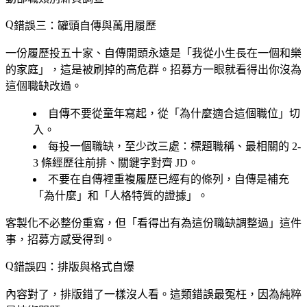
錯誤三：罐頭自傳與萬用履歷
一份履歷投五十家、自傳開頭永遠是「我從小生長在一個和樂
的家庭」，這是被刷掉的高危群。招募方一眼就看得出你沒為
這個職缺改過。
自傳不要從童年寫起，從「為什麼適合這個職位」切
入。
每投一個職缺，至少改三處：標題職稱、最相關的 2-
3 條經歷往前排、關鍵字對齊 JD。
不要在自傳裡重複履歷已經有的條列，自傳是補充
「為什麼」和「人格特質的證據」。
客製化不必整份重寫，但「看得出有為這份職缺調整過」這件
事，招募方感受得到。
錯誤四：排版與格式自爆
內容對了，排版錯了一樣沒人看。這類錯誤最冤枉，因為純粹