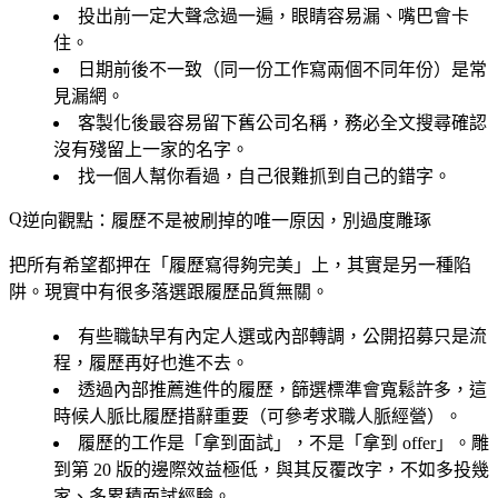
投出前一定大聲念過一遍，眼睛容易漏、嘴巴會卡
住。
日期前後不一致（同一份工作寫兩個不同年份）是常
見漏網。
客製化後最容易留下舊公司名稱，務必全文搜尋確認
沒有殘留上一家的名字。
找一個人幫你看過，自己很難抓到自己的錯字。
逆向觀點：履歷不是被刷掉的唯一原因，別過度雕琢
把所有希望都押在「履歷寫得夠完美」上，其實是另一種陷
阱。現實中有很多落選跟履歷品質無關。
有些職缺早有內定人選或內部轉調，公開招募只是流
程，履歷再好也進不去。
透過內部推薦進件的履歷，篩選標準會寬鬆許多，這
時候人脈比履歷措辭重要（可參考求職人脈經營）。
履歷的工作是「拿到面試」，不是「拿到 offer」。雕
到第 20 版的邊際效益極低，與其反覆改字，不如多投幾
家、多累積面試經驗。