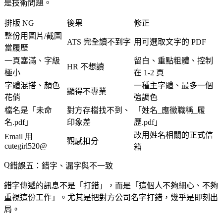
是技術問題。
排版 NG
後果
修正
整份用圖片/截圖
ATS 完全讀不到字
用可選取文字的 PDF
當履歷
一頁塞滿、字級
留白、重點粗體、控制
HR 不想讀
極小
在 1-2 頁
字體混搭、顏色
一種主字體、最多一個
顯得不專業
花俏
強調色
檔名是「未命
對方存檔找不到、
「姓名_應徵職稱_履
名.pdf」
印象差
歷.pdf」
改用姓名相關的正式信
Email 用
觀感扣分
cutegirl520@
箱
錯誤五：錯字、漏字與不一致
錯字傳遞的訊息不是「打錯」，而是「這個人不夠細心、不夠
重視這份工作」。尤其是把對方公司名字打錯，幾乎是即刻出
局。