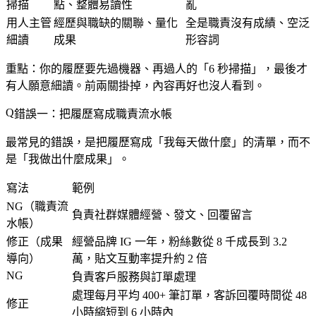
掃描
點、整體易讀性
亂
用人主管
經歷與職缺的關聯、量化
全是職責沒有成績、空泛
細讀
成果
形容詞
重點：你的履歷要先過機器、再過人的「6 秒掃描」，最後才
有人願意細讀。前兩關掛掉，內容再好也沒人看到。
錯誤一：把履歷寫成職責流水帳
最常見的錯誤，是把履歷寫成「我每天做什麼」的清單，而不
是「我做出什麼成果」。
寫法
範例
NG（職責流
負責社群媒體經營、發文、回覆留言
水帳）
修正（成果
經營品牌 IG 一年，粉絲數從 8 千成長到 3.2
導向）
萬，貼文互動率提升約 2 倍
NG
負責客戶服務與訂單處理
處理每月平均 400+ 筆訂單，客訴回覆時間從 48
修正
小時縮短到 6 小時內