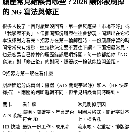
履歷常見錯誤有哪些？2026 讓你被刷掉
的 NG 寫法與修正
很多人投了上百封履歷沒回音，第一個反應是「市場不好」或
「我學歷不夠」。但攤開那份履歷往往會發現，問題出在它根
本沒讓對方看完。招募方在第一輪篩選時，一份履歷停留的時
間常常只有幾秒，這幾秒決定要不要往下讀。下面把最常見、
也最容易自己修掉的履歷錯誤逐項拆開，每一條都給你「NG
寫法」對「修正後」的對照，照著改一輪就能拉開差距。
招募方第一眼在看什麼
履歷篩選分成兩關：機器（ATS 關鍵字過濾）和人（HR 快速
掃描）。兩關的判斷邏輯不同，但常見錯誤會同時踩到。
關卡
看什麼
常見刷掉原因
職稱、關鍵字、年資是否
用圖片格式、關鍵字對不
ATS 系統
符合 JD
上、檔名亂
HR 快速
最近一份工作、成果亮
流水帳、沒重點、排版混