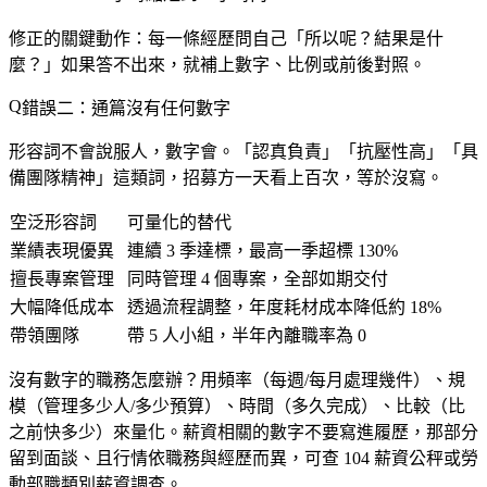
修正的關鍵動作：每一條經歷問自己「所以呢？結果是什
麼？」如果答不出來，就補上數字、比例或前後對照。
錯誤二：通篇沒有任何數字
形容詞不會說服人，數字會。「認真負責」「抗壓性高」「具
備團隊精神」這類詞，招募方一天看上百次，等於沒寫。
空泛形容詞
可量化的替代
業績表現優異
連續 3 季達標，最高一季超標 130%
擅長專案管理
同時管理 4 個專案，全部如期交付
大幅降低成本
透過流程調整，年度耗材成本降低約 18%
帶領團隊
帶 5 人小組，半年內離職率為 0
沒有數字的職務怎麼辦？用頻率（每週/每月處理幾件）、規
模（管理多少人/多少預算）、時間（多久完成）、比較（比
之前快多少）來量化。薪資相關的數字不要寫進履歷，那部分
留到面談、且行情依職務與經歷而異，可查 104 薪資公秤或勞
動部職類別薪資調查。