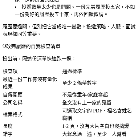
投遞數量太少也是問題。一份完美履歷投五家，不如
一份夠好的履歷投五十家、再依回饋微調。
履歷要過關，但別把它當成唯一變數。投遞策略、人脈、面試
表現都同等重要。
改完履歷的自我檢查清單
投出前，照這份清單快速跑一遍：
檢查項
通過標準
最近一份工作有沒有量化
至少 2 條帶數字
成果
自傳開頭
不是從童年/家庭寫起
公司名稱
全文沒有上一家的殘留
可選取文字的 PDF、檔名含姓名
檔案格式
職稱
長度
1-2 頁，沒有大片空白也沒擠爆
錯字
大聲念過一遍 + 至少一人幫看