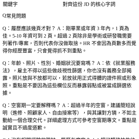
關鍵字
對齊這份 JD 的核心字詞
常見問題
Q：履歷應該幾頁才對？
A：剛畢業或年資 3 年內，1 頁為
佳。5-10 年資可到 2 頁。超過 2 頁除非是學術或研發職需要
列著作/專案，否則代表你沒做取捨。HR 不會因為頁數多而覺
得你經歷豐富，只會覺得抓不到重點。
Q：年齡、照片、性別、婚姻狀況要寫嗎？
A：依《就業服務
法》，雇主不得以這些做歧視性篩選，你也沒有義務全部揭
露。照片放與不放都可以，若放就用正式得體的證件照或形象
照。重點是不要因為這些欄位反而暴露弱點或被當成篩選依
據。
Q：空窗期一定要解釋嗎？
A：超過半年的空窗，建議簡短說
明（進修、照顧家人、自由接案等），與其讓對方猜，不如主
動給一個合理交代。詳細處理方式可參考空窗期專文。重點是
誠實且不過度道歉。