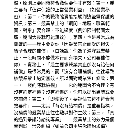
檻，原則上要同時符合幾個要件才有效：第一，雇
主要有「值得保護的正當營業利益」（如營業秘
密）；第二，你的職務確實能接觸到這些需保護的
資訊；第三，競業禁止的「期間、地區、職業範
圍、對象」要合理，不能過度（例如限制範圍太
廣、期間太長就可能無效）；第四，也是最常成為
關鍵的——雇主要對你「因競業禁止而受的損失，
給予合理的補償」（白話說：你為了遵守競業禁
止、一段時間不能做本行而有損失，公司要補償
你）。實務上，「雇主要求競業禁止卻沒有給任何
補償」是很常見的，而「沒有合理補償」往往導致
該競業禁止約定無效。所以面對競業禁止條款：第
一，「簽約時就檢視」——它的範圍合不合理？有
沒有約定補償？沒有補償的，你可以提出異議或要
求補償；第二，「即使簽了，要評估它符不符合有
效要件」——尤其「有沒有給補償」是重要指標，
沒補償的競業禁止往往難以對你生效；第三，「真
的遇到爭議時諮詢專業」——競業禁止的效力是個
案判斷，涉及糾紛（如前公司主張你違約求償）