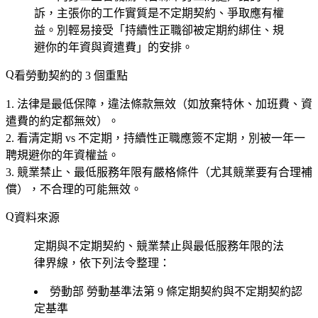
訴，主張你的工作實質是不定期契約、爭取應有權
益。別輕易接受「持續性正職卻被定期約綁住、規
避你的年資與資遣費」的安排。
看勞動契約的 3 個重點
法律是最低保障，違法條款無效
（如放棄特休、加班費、資
遣費的約定都無效）。
看清定期 vs 不定期
，持續性正職應簽不定期，別被一年一
聘規避你的年資權益。
競業禁止、最低服務年限有嚴格條件
（尤其競業要有合理補
償），不合理的可能無效。
資料來源
定期與不定期契約、競業禁止與最低服務年限的法
律界線，依下列法令整理：
勞動部
勞動基準法第 9 條定期契約與不定期契約認
定基準