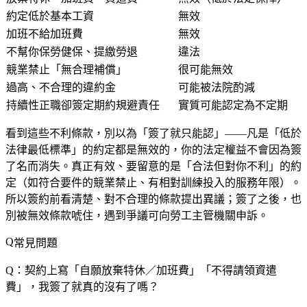
約定低於基本工資
無效
加班不給加班費
無效
不幫你保勞健保、提繳勞退
違法
競業禁止「無合理補償」
很可能無效
過高、不合理的違約金
可能被法院酌減
持續性正職卻簽定期約規避責任
實質可能認定為不定期
看到這些不利條款，別以為「簽了就只能認」——凡是「低於
法律最低標準」的約定都是無效的，你的法定權益不會因為簽
了名而消失。真正有效、要留意的是「合法但對你不利」的約
定（如符合要件的競業禁止、有相對訓練投入的服務年限）。
所以簽約前看清楚、對不合理的條款提出異議；簽了之後，也
別被無效條款唬住，遇到爭議可向勞工主管機關申訴。
常見問題
Q：契約上寫「自願放棄特休／加班費」「不得請領資遣
費」，我簽了就真的沒有了嗎？