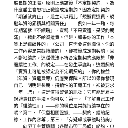
般長期的正職）原則上應該簽「不定期契約」。為
什麼雇主會想把正職簽成定期約？因為定期契約
「期滿就終止」，雇主可以藉此「規避資遣費、規
避年資的累積與相關責任」——例如一年一聘，每
年期滿就『不續聘』，宣稱「不是資遣、是契約期
滿」，藉此不給資遣費。但是，如果你的工作「本
質上是繼續性的」（公司一直需要這個職位、你的
工作內容是常態持續的），卻被簽成定期契約、且
不斷地續約，這種做法不符合定期契約應限於「非
繼續性工作」的規定——在發生爭議時，這類契約
「實質上可能被認定為不定期契約」，你的權益
（年資、資遣費等）仍應受保障。所以如果你發現
自己「明明是長期、持續性的正職工作，卻被要求
一年一聘」，這是值得警覺的訊號：它可能是雇主
規避責任的手法。你可以：第一，「了解自己工作
的『繼續性』」——你的職位是常態持續存在的
嗎？第二，「保留相關證據」——契約、續約紀
錄、工作內容等；第三，「有疑慮或爭議時諮詢」
——向勞工主管機關（各縣市勞工局處）諮詢、申