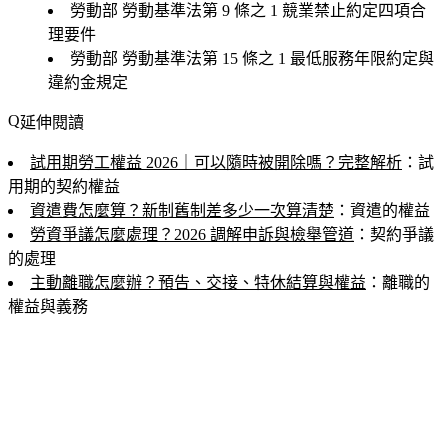
勞動部
勞動基準法第 9 條之 1 競業禁止約定四項合
理要件
勞動部
勞動基準法第 15 條之 1 最低服務年限約定與
違約金規定
延伸閱讀
試用期勞工權益 2026｜可以隨時被開除嗎？完整解析
：試
用期的契約權益
資遣費怎麼算？新制舊制差多少一次算清楚
：資遣的權益
勞資爭議怎麼處理？2026 調解申訴與檢舉管道
：契約爭議
的處理
主動離職怎麼辦？預告、交接、特休結算與權益
：離職的
權益與義務