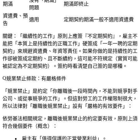
沒有「期滿」
期滿
期滿即終止
問題
資遣費、預
適用
定期契約期滿一般不適用資遣費
告
關鍵：
「繼續性的工作」原則上應簽『不定期契約』
，雇主不
能把「本質上是持續性的正職工作」硬簽成「一年一聘的定期
契約」來規避資遣費、年資等責任。如果你做的是持續性的工
作卻被簽成定期約、且不斷續約，這可能不符規定（實質可能
被認定為不定期契約）。簽約時看清楚自己簽的是哪種。
競業禁止條款：有嚴格條件
「競業禁止」是約定「你離職後一段時間內，不能到競爭對手
公司、或從事競爭的工作」。但這對勞工的工作權限制很大，
所以法律對「離職後競業禁止」設有「
嚴格的有效要件
」：
依勞基法相關規定，離職後競業禁止的約定要有效，原則上須
符合幾個要件（概念）：
雇主有「值得保護的正當營業利益」。