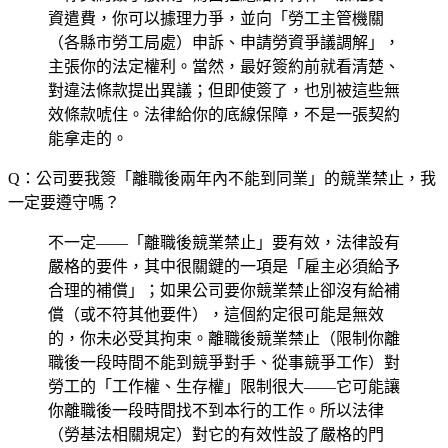
資遣費，你可以據理力爭，並向「勞工主管機關
（各縣市勞工局處）申訴、申請勞資爭議調解」，
主張你的法定權利。當然，最好簽約前就看清楚、
對違法條款提出異議；但即使簽了，也別被這些無
效條款唬住。法律給你的底線保障，不是一張契約
能拿走的。
Q：公司要我簽「離職後兩年內不能到同業」的競業禁止，我
一定要遵守嗎？
不一定——「離職後競業禁止」要有效，法律設有
嚴格的要件，其中很關鍵的一項是「雇主必須給予
合理的補償」；如果公司要你競業禁止卻沒有給補
償（或不符其他要件），這個約定很可能是無效
的，你未必受其拘束。離職後競業禁止（限制你離
職後一段時間不能到競爭對手、從事競爭工作）對
勞工的「工作權、生存權」限制很大——它可能讓
你離職後一段時間找不到本行的工作。所以法律
（勞基法相關規定）對它的有效性設了嚴格的門