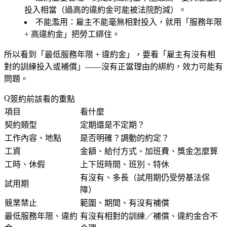
投入相當（過高的違約金可能被法院酌減）。
不能濫用
：雇主不能毫無相對投入，就用「服務年限
+ 高違約金」把勞工綁住。
所以看到「最低服務年限 + 違約金」，要看「雇主有沒有相
對的訓練投入或補償」——沒有正當理由的綁約，效力可能有
問題。
簽約前該看的重點
項目
看什麼
契約類型
定期還是不定期？
工作內容、地點
是否明確？調動的約定？
工資
金額、給付方式、加班費、獎金怎麼算
工時、休假
上下班時間、班別、特休
有沒有、多長（試用期仍受勞基法保
試用期
障）
競業禁止
範圍、期間、有沒有補償
最低服務年限、違約
有沒有相對的訓練／補償、違約金合不