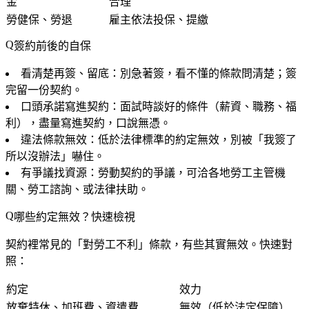
金
合理
勞健保、勞退
雇主依法投保、提繳
簽約前後的自保
看清楚再簽、留底
：別急著簽，看不懂的條款問清楚；簽
完留一份契約。
口頭承諾寫進契約
：面試時談好的條件（薪資、職務、福
利），盡量寫進契約，口說無憑。
違法條款無效
：低於法律標準的約定無效，別被「我簽了
所以沒辦法」嚇住。
有爭議找資源
：勞動契約的爭議，可洽各地勞工主管機
關、勞工諮詢、或法律扶助。
哪些約定無效？快速檢視
契約裡常見的「對勞工不利」條款，有些其實無效。快速對
照：
約定
效力
放棄特休、加班費、資遣費
無效（低於法定保障）