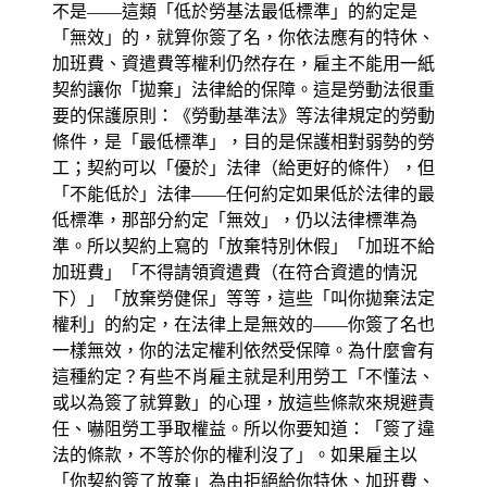
不是——這類「低於勞基法最低標準」的約定是
「無效」的，就算你簽了名，你依法應有的特休、
加班費、資遣費等權利仍然存在，雇主不能用一紙
契約讓你「拋棄」法律給的保障。這是勞動法很重
要的保護原則：《勞動基準法》等法律規定的勞動
條件，是「最低標準」，目的是保護相對弱勢的勞
工；契約可以「優於」法律（給更好的條件），但
「不能低於」法律——任何約定如果低於法律的最
低標準，那部分約定「無效」，仍以法律標準為
準。所以契約上寫的「放棄特別休假」「加班不給
加班費」「不得請領資遣費（在符合資遣的情況
下）」「放棄勞健保」等等，這些「叫你拋棄法定
權利」的約定，在法律上是無效的——你簽了名也
一樣無效，你的法定權利依然受保障。為什麼會有
這種約定？有些不肖雇主就是利用勞工「不懂法、
或以為簽了就算數」的心理，放這些條款來規避責
任、嚇阻勞工爭取權益。所以你要知道：「簽了違
法的條款，不等於你的權利沒了」。如果雇主以
「你契約簽了放棄」為由拒絕給你特休、加班費、