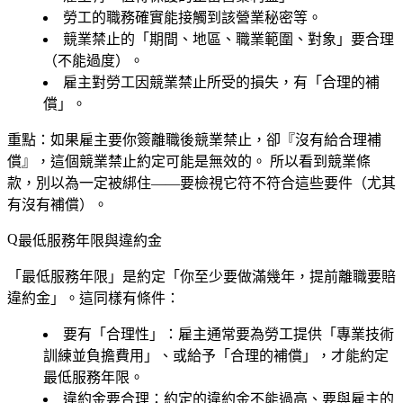
勞工的職務確實能接觸到該營業秘密等。
競業禁止的「期間、地區、職業範圍、對象」要合理
（不能過度）。
雇主對勞工因競業禁止所受的損失，有「合理的補
償」。
重點：如果雇主要你簽離職後競業禁止，卻『沒有給合理補
償』，這個競業禁止約定可能是無效的。
所以看到競業條
款，別以為一定被綁住——要檢視它符不符合這些要件（尤其
有沒有補償）。
最低服務年限與違約金
「最低服務年限」是約定「你至少要做滿幾年，提前離職要賠
違約金」。這同樣有條件：
要有「合理性」
：雇主通常要為勞工提供「專業技術
訓練並負擔費用」、或給予「合理的補償」，才能約定
最低服務年限。
違約金要合理
：約定的違約金不能過高、要與雇主的