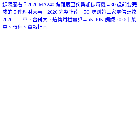
線怎麼看？2026 MA240 偏離度查詢與加碼時機
→
30 歲前要完
成的 5 件理財大事｜2026 完整指南
→
5G 吃到飽三家電信比較
2026｜中華、台哥大、遠傳月租實算
→
5K 10K 訓練 2026｜菜
單、時程、實戰指南