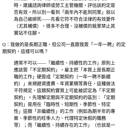
時，建議諮詢律師或勞工主管機關，評估該約定是
否有效。所以別一看到「兩年內不能到同業」就以
為自己被綁死——先看它符不符合法律的有效要件
（尤其補償），很多不合理、沒補償的競業禁止其
實站不住腳。
Q：我做的是長期正職，但公司一直跟我簽「一年一聘」的定
期契約，這樣可以嗎？
通常不可以——「繼續性、持續性的工作」原則上
應該簽「不定期契約」，雇主把「本質上是長期正
職的工作」硬簽成「定期契約（一年一聘不斷續
約）」來規避資遣費、年資累積等責任，這種做法
不符規定，這類契約實質上可能被認定為「不定期
契約」。先理解定期與不定期契約的區別：「定期
契約」是用在「臨時性、短期性、季節性、特定
性」這類「非繼續性」的工作（例如為期半年的專
案、季節性的旺季人力、代理特定休假的職務
等）；而「繼續性、持續存在的工作」（也就是一