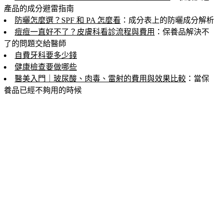
產品的成分避雷指南
防曬怎麼選？SPF 和 PA 怎麼看
：成分表上的防曬成分解析
痘痘一直好不了？皮膚科看診流程與費用
：保養品解決不
了的問題交給醫師
自費牙科要多少錢
健康檢查要做哪些
醫美入門｜玻尿酸、肉毒、雷射的費用與效果比較
：當保
養品已經不夠用的時候