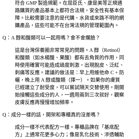
符合 GMP 製造規範。在屈臣氏、康是美等正規通
路購買的產品基本上都符合法規，安全性有基本保
障。比較需要注意的是代購、水貨或來路不明的網
購產品，這些可能不在台灣法規的管理範圍內。
Q：A 醇和酸類可以一起用嗎？會不會爛臉？
這是台灣保養圈非常常見的問題。A 醇（Retinol）
和酸類（如水楊酸、果酸）都有去角質的作用，同
時使用確實可能造成過度刺激，出現脫皮、泛紅、
刺痛等反應。建議的做法是：早上用維他命 C + 防
曬，晚上用 A 醇或酸類（擇一）。如果你的膚質
已經建立了耐受度，可以嘗試隔天交替使用。剛開
始接觸這些成分的人，一週用兩到三次就好，觀察
皮膚反應再慢慢增加頻率。
Q：成分一樣的話，開架和專櫃真的沒差嗎？
成分一樣不代表配方一樣。專櫃品牌在「基底配
方」上通常花更多心力；像是乳化技術、滲透輔助