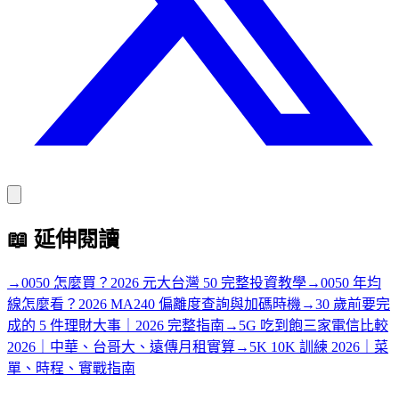
📖
延伸閱讀
→
0050 怎麼買？2026 元大台灣 50 完整投資教學
→
0050 年均
線怎麼看？2026 MA240 偏離度查詢與加碼時機
→
30 歲前要完
成的 5 件理財大事｜2026 完整指南
→
5G 吃到飽三家電信比較
2026｜中華、台哥大、遠傳月租實算
→
5K 10K 訓練 2026｜菜
單、時程、實戰指南