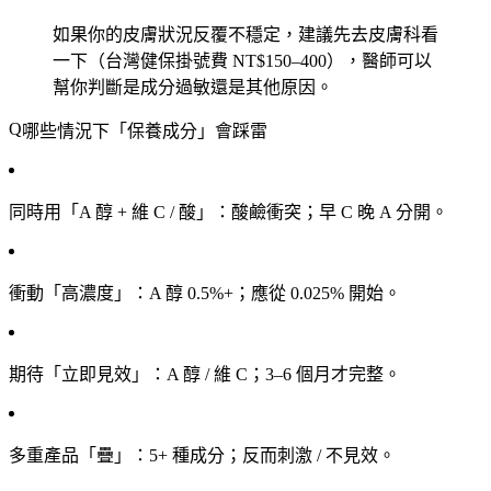
如果你的皮膚狀況反覆不穩定，建議先去皮膚科看
一下（台灣健保掛號費 NT$150–400），醫師可以
幫你判斷是成分過敏還是其他原因。
哪些情況下「保養成分」會踩雷
同時用「A 醇 + 維 C / 酸」
：酸鹼衝突；早 C 晚 A 分開。
衝動「高濃度」
：A 醇 0.5%+；應從 0.025% 開始。
期待「立即見效」
：A 醇 / 維 C；3–6 個月才完整。
多重產品「疊」
：5+ 種成分；反而刺激 / 不見效。