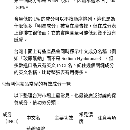
第一個成分都是 Water（水），因為水通常佔了 60
–80%。
含量低於 1% 的成分可以不按順序排列，這也是為
什麼很多「明星成分」被寫在廣告裡，但在成分表
上卻排在很後面；它的實際含量可能低到幾乎沒有
感覺。
台灣市面上有些產品會同時標示中文成分名稱（例
如「玻尿酸鈉」而不是 Sodium Hyaluronate），但
多數進口品只有英文 INCI 名。記住幾個關鍵成分
的英文名稱，比背整張表有用得多。
台灣保養品常見的有效成分一覽
以下整理台灣市場上最常見、也最被廣泛討論的保
養成分，依功效分類：
成分
常見濃
中文名
主要功效
注意事項
（INCI）
度
菸鹼醯胺