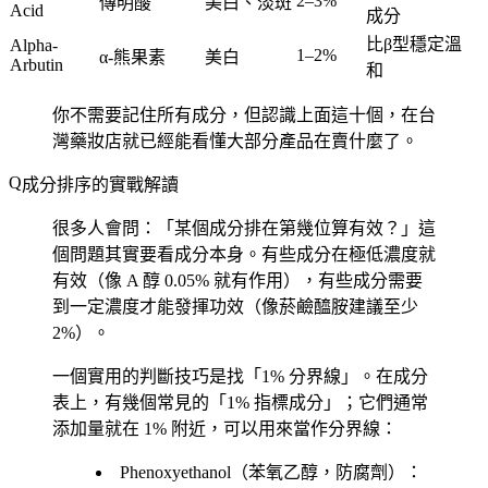
2–3%
傳明酸
美白、淡斑
Acid
成分
比β型穩定溫
Alpha-
1–2%
α-熊果素
美白
Arbutin
和
你不需要記住所有成分，但認識上面這十個，在台
灣藥妝店就已經能看懂大部分產品在賣什麼了。
成分排序的實戰解讀
很多人會問：「某個成分排在第幾位算有效？」這
個問題其實要看成分本身。有些成分在極低濃度就
有效（像 A 醇 0.05% 就有作用），有些成分需要
到一定濃度才能發揮功效（像菸鹼醯胺建議至少
2%）。
一個實用的判斷技巧是找「1% 分界線」。在成分
表上，有幾個常見的「1% 指標成分」；它們通常
添加量就在 1% 附近，可以用來當作分界線：
Phenoxyethanol
（苯氧乙醇，防腐劑）：