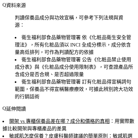
資料來源
判讀保養品成分與功效宣稱，可參考下列法規與資
源：
衛生福利部食品藥物管理署
依《化粧品衛生安全管
理法》，所有化粧品須以 INCI 全成分標示，成分依含
量高低排列，可作為判讀配方的依據
衛生福利部食品藥物管理署
公告《化粧品禁止使用
成分表》與《化粧品成分使用限制表》，可查證產品所
含成分是否合規、是否超過限量
衛生福利部食品藥物管理署
訂有化粧品得宣稱詞句
範圍，保養品不得宣稱醫療療效，可據此辨別誇大功效
的行銷話術
延伸閱讀
開架 vs 專櫃保養品差在哪？成分和價格的真相
：用實際數
據比較開架與專櫃產品的差異
敏感肌怎麼保養？皮膚科醫師建議的簡單原則
：敏感肌選