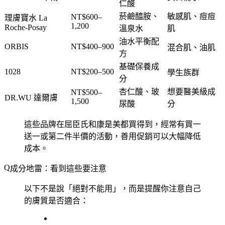
仁酸
菸鹼醯胺、
敏感肌、痘痘
NT$600–
理膚寶水 La
1,200
Roche-Posay
溫泉水
肌
油水平衡配
ORBIS
NT$400–900
混合肌、油肌
方
基礎保養成
1028
NT$200–500
學生族群
分
杏仁酸、玻
想要醫美級成
NT$500–
DR.WU 達爾膚
1,500
尿酸
分
這些品牌在屈臣氏和康是美都買得到，經常有買一
送一或第二件半價的活動，善用促銷可以大幅降低
成本。
成分地雷：看到這些要注意
以下不是說「絕對不能用」，而是提醒你注意自己
的膚質是否適合：