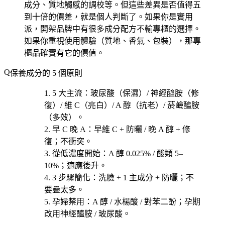
成分、質地觸感的調校等。但這些差異是否值得五
到十倍的價差，就是個人判斷了。如果你是實用
派，開架品牌中有很多成分配方不輸專櫃的選擇。
如果你重視使用體驗（質地、香氣、包裝），那專
櫃品確實有它的價值。
保養成分的 5 個原則
5 大主流
：玻尿酸（保濕）/ 神經醯胺（修
復）/ 維 C（亮白）/ A 醇（抗老）/ 菸鹼醯胺
（多效）。
早 C 晚 A
：早維 C + 防曬 / 晚 A 醇 + 修
復；不衝突。
從低濃度開始
：A 醇 0.025% / 酸類 5–
10%；適應後升。
3 步驟簡化
：洗臉 + 1 主成分 + 防曬；不
要疊太多。
孕婦禁用
：A 醇 / 水楊酸 / 對苯二酚；孕期
改用神經醯胺 / 玻尿酸。