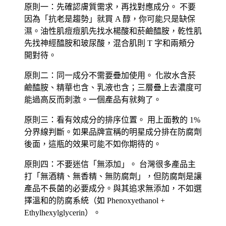
原則一：先確認膚質需求，再找對應成分。
不要
因為「抗老是趨勢」就買 A 醇，你可能只是缺保
濕。油性肌痘痘肌先找水楊酸和菸鹼醯胺，乾性肌
先找神經醯胺和玻尿酸，混合肌則 T 字和兩頰分
開對待。
原則二：同一成分不需要疊加使用。
化妝水含菸
鹼醯胺、精華也含、乳液也含；三層疊上去濃度可
能過高反而刺激。一個產品有就夠了。
原則三：看有效成分的排序位置。
用上面教的 1%
分界線判斷。如果品牌宣稱的明星成分排在防腐劑
後面，這瓶的效果可能不如你期待的。
原則四：不要迷信「無添加」。
台灣很多產品主
打「無酒精、無香精、無防腐劑」，但防腐劑是讓
產品不長菌的必要成分。與其追求無添加，不如選
擇溫和的防腐系統（如 Phenoxyethanol +
Ethylhexylglycerin）。