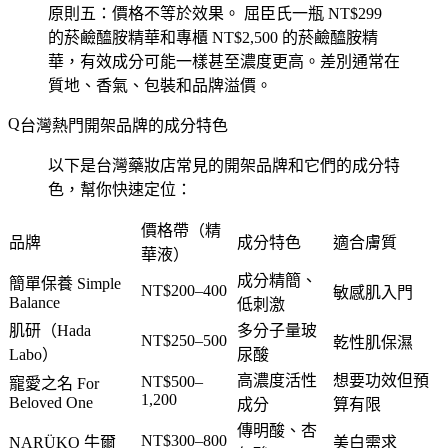
原則五：價格不等於效果。
屈臣氏一瓶 NT$299
的菸鹼醯胺精華和專櫃 NT$2,500 的菸鹼醯胺精
華，有效成分可能一樣甚至濃度更高。差別通常在
質地、香氣、包裝和品牌溢價。
台灣熱門開架品牌的成分特色
以下是台灣藥妝店常見的開架品牌和它們的成分特
色，幫你快速定位：
價格帶（精
品牌
成分特色
適合膚質
華液）
成分精簡、
簡單保養 Simple
NT$200–400
敏感肌入門
Balance
低刺激
肌研（Hada
多分子量玻
NT$250–500
乾性肌保濕
Labo）
尿酸
高濃度活性
想要功效但預
NT$500–
寵愛之名 For
1,200
Beloved One
成分
算有限
傳明酸、杏
NT$300–800
NARÜKO 牛爾
美白需求