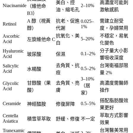
美白、控
高濃度可能刺
Niacinamide
2–10%
（維他命
油、縮毛孔
激敏感肌
B3）
A 醇（視黃
抗老、促進
需建立耐受
0.025–
Retinol
1%
醇）
代謝
度，孕婦禁用
抗氧化、美
不穩定，易氧
Ascorbic
5–20%
左旋維他命 C
Acid
白
化變色
分子量大小影
Hyaluronic
0.1–2%
玻尿酸
保濕
Acid
響吸收深度
去角質、抗
台灣衛福部限
Salicylic
0.5–2%
水楊酸
Acid
痘
量 2%
3–10%
甘醇酸（果
去角質、亮
高濃度需醫師
Glycolic
（居
Acid
酸）
膚
操作
家）
搭配脂肪酸效
Ceramide
0.5–5%
神經醯胺
修復屏障
果更好
萃取方式影響
Centella
積雪草萃取
舒緩、修復
不一定
Asiatica
效果
台灣醫美常用
Tranexamic