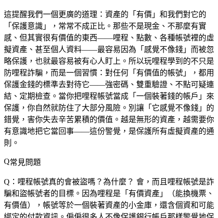
這提醒我們一個更廣的道理：資產的「有價」和我們對它的
「保護意識」，常常不成正比。那些不是現金、不那麼有實
感、但其實很有價值的東西——哩程、點數、各種帳號裡的虛
擬資產、甚至個人資料——最容易因為「感覺不像錢」而被忽
略保護，也就最容易被有心人盯上。所以玩哩程學到的不只是
防哩程詐騙，而是一個習慣：對任何「有價值的帳號」，都用
保護金錢的標準去對待它——強密碼、雙重驗證、不點可疑連
結、定期檢查。當你把哩程帳號當成「一個裝著錢的帳戶」來
保護，你自然就防住了大部分風險。別讓「它感覺不像錢」的
錯覺，害你失去辛苦累積的價值。越是無形的資產，越需要你
有意識地把它當回事——這份警覺，是保護所有虛擬資產的通
則。
常見問題
Q：哩程帳號真的會被盜嗎？為什麼？
會，而且哩程帳號是詐
騙和盜帳號者的目標。因為哩程是「有價資產」（能換機票、
有價值），帳號等於一個裝著資產的小金庫，還含個資和可能
綁定的付款資訊。偏偏很多人不像保護銀行帳戶那樣警覺地保