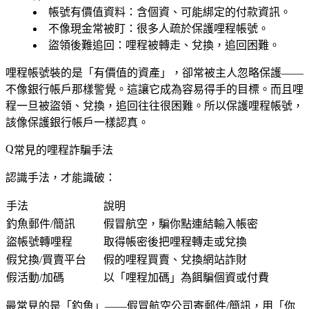
帳號有價值資料
：含個資、可能綁定的付款資訊。
不像現金常被盯
：很多人疏於保護哩程帳號。
盜領後難追回
：哩程被轉走、兌換，追回困難。
哩程帳號裝的是「有價值的資產」，卻常被主人忽略保護——
不像銀行帳戶那樣警覺。這讓它成為容易得手的目標。而且哩
程一旦被盜領、兌換，追回往往很困難。所以保護哩程帳號，
該像保護銀行帳戶一樣認真。
常見的哩程詐騙手法
認識手法，才能識破：
手法
說明
釣魚郵件/簡訊
假冒航空，騙你點連結輸入帳密
盜帳號轉哩程
取得帳密後把哩程轉走或兌換
假兌換/買賣平台
假的哩程買賣、兌換網站詐財
假活動/加碼
以「哩程加碼」為餌騙個資或付費
最常見的是「釣魚」——假冒航空公司寄郵件/簡訊，用「你