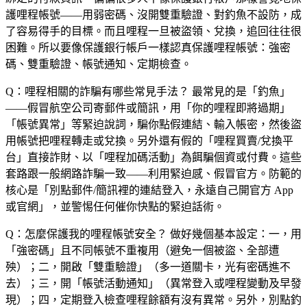
護哩程帳號——用弱密碼、沒開雙重驗證、對釣魚不設防，成
了容易得手的目標。而且哩程一旦被盜領、兌換，追回往往很
困難。所以要像保護銀行帳戶一樣認真保護哩程帳號：強密
碼、雙重驗證、帳號通知、定期檢查。
Q：哩程相關的詐騙有哪些常見手法？
最常見的是「釣魚」
——假冒航空公司寄郵件或簡訊，用「你的哩程即將過期」
「帳號異常」等緊迫說詞，騙你點假連結、輸入帳密，然後盜
用帳號把哩程轉走或兌換。另外還有假的「哩程買賣/兌換平
台」直接詐財、以「哩程加碼活動」為餌騙個資或付費。這些
套路跟一般網路詐騙一致——利用緊迫感、假冒官方。防範的
核心是「別點郵件/簡訊裡的連結登入，永遠自己開官方 App
或官網」，並警惕任何催你快點的緊迫話術。
Q：怎麼保護我的哩程帳號安全？
做好幾個基本設定：一，用
「強密碼」且不同帳號不重複用（避免一個被盜、全部遭
殃）；二，開啟「雙重驗證」（多一道關卡，光有密碼進不
去）；三，開「帳號活動通知」（異常登入或哩程變動及早發
現）；四，定期登入檢查哩程餘額有沒有異常。另外，別點釣