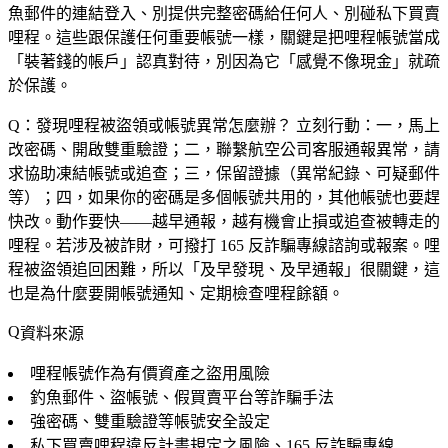
魚郵件的連結登入、別提供完整密碼給任何人、別碰私下買賣
哩程。這些跟保護任何重要帳號一樣，關鍵是把哩程帳號當成
「裝著錢的帳戶」認真對待，別因為它「感覺不像現金」就疏
於保護。
Q：發現哩程被盜領或帳號異常怎麼辦？
立刻行動：一，馬上
改密碼、開啟雙重驗證；二，聯繫航空公司客服通報異常，請
求協助凍結帳號或追查；三，保留證據（異常紀錄、可疑郵件
等）；四，如果你的密碼是多個帳號共用的，其他帳號也要趕
快改。動作要快——越早通報，越有機會止損或追查被轉走的
哩程。若涉及被詐財，可撥打 165 反詐騙專線諮詢或報案。哩
程被盜領追回困難，所以「及早發現、及早通報」很關鍵，這
也是為什麼要開帳號通知、定期檢查哩程餘額。
資料來源
哩程帳號作為有價資產之盜用風險
釣魚郵件、盜帳號、假買賣平台等詐騙手法
強密碼、雙重驗證等帳號安全設定
私下買賣哩程違反計畫規定之風險、165 反詐騙專線