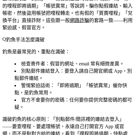
的哩程即將過期」「帳號異常」等說詞，騙你點假連結、輸入
帳密，然後盜用帳號把哩程轉走。也有假的「買賣哩程」「兌
換平台」直接詐財。這些跟一般
網路詐騙
的套路一致——利用
緊迫感、假冒官方。
釣魚手法怎麼識破
釣魚是最常見的，重點在識破：
檢查寄件者
：假冒的網址、email 常有細微差異。
別點郵件連結登入
：要登入請自己開官網或 App，別
點郵件連結。
警惕緊迫話術
：「即將過期」「帳號異常」催你快
點，是釣魚常用。
官方不會要你的密碼
：任何要你提供完整密碼的都可
疑。
識破釣魚的核心原則：「別點郵件/簡訊裡的連結去登入」
——要查哩程、要處理帳號，永遠自己打開官方 App 或官
網，而不是點對方給的連結。看到「哩程即將過期、快點處