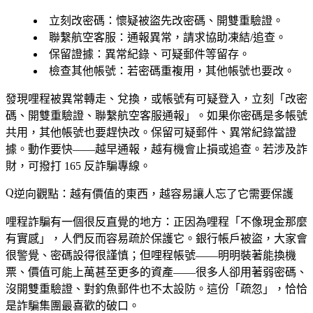
立刻改密碼
：懷疑被盜先改密碼、開雙重驗證。
聯繫航空客服
：通報異常，請求協助凍結/追查。
保留證據
：異常紀錄、可疑郵件等留存。
檢查其他帳號
：若密碼重複用，其他帳號也要改。
發現哩程被異常轉走、兌換，或帳號有可疑登入，立刻「改密
碼、開雙重驗證、聯繫航空客服通報」。如果你密碼是多帳號
共用，其他帳號也要趕快改。保留可疑郵件、異常紀錄當證
據。動作要快——越早通報，越有機會止損或追查。若涉及詐
財，可撥打 165 反詐騙專線。
逆向觀點：越有價值的東西，越容易讓人忘了它需要保護
哩程詐騙有一個很反直覺的地方：正因為哩程「不像現金那麼
有實感」，人們反而容易疏於保護它。銀行帳戶被盜，大家會
很警覺、密碼設得很謹慎；但哩程帳號——明明裝著能換機
票、價值可能上萬甚至更多的資產——很多人卻用著弱密碼、
沒開雙重驗證、對釣魚郵件也不太設防。這份「疏忽」，恰恰
是詐騙集團最喜歡的破口。