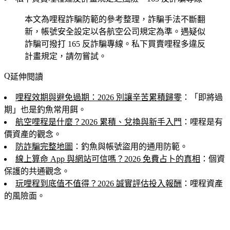
本文為哩程詐騙防範的參考整理，詐騙手法不斷翻
新，帳號安全設定以各航空公司規定為準。遇疑似
詐騙可撥打 165 反詐騙專線。私下買賣哩程多違反
計畫規定，請勿嘗試。
延伸閱讀
哩程效期與避免過期：2026 別讓辛苦累積歸零
：「即將過
期」也是釣魚常用餌。
航空哩程是什麼？2026 累積、兌換與新手入門
：哩程是有
價資產的觀念。
防詐騙完整地圖
：釣魚與帳號盜用的通用防範。
線上算命 App 與網站可信嗎？2026 免費占卜的真相
：個資
保護的共通觀念。
玩哩程到底值不值得？2026 誠實評估投入報酬
：哩程資產
的風險面。