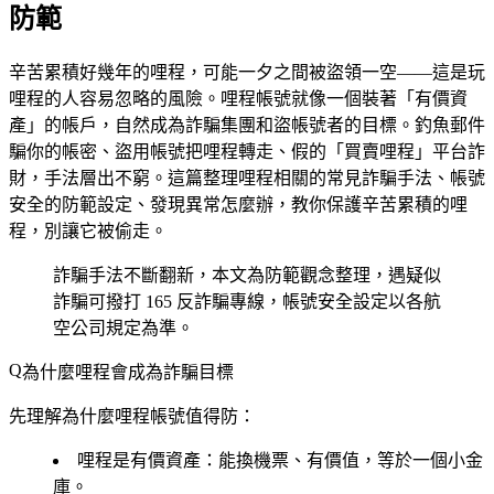
防範
辛苦累積好幾年的哩程，可能一夕之間被盜領一空——這是玩
哩程的人容易忽略的風險。哩程帳號就像一個裝著「有價資
產」的帳戶，自然成為詐騙集團和盜帳號者的目標。釣魚郵件
騙你的帳密、盜用帳號把哩程轉走、假的「買賣哩程」平台詐
財，手法層出不窮。這篇整理哩程相關的常見詐騙手法、帳號
安全的防範設定、發現異常怎麼辦，教你保護辛苦累積的哩
程，別讓它被偷走。
詐騙手法不斷翻新，本文為防範觀念整理，遇疑似
詐騙可撥打 165 反詐騙專線，帳號安全設定以各航
空公司規定為準。
為什麼哩程會成為詐騙目標
先理解為什麼哩程帳號值得防：
哩程是有價資產
：能換機票、有價值，等於一個小金
庫。