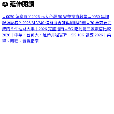
📖
延伸閱讀
→
0050 怎麼買？2026 元大台灣 50 完整投資教學
→
0050 年均
線怎麼看？2026 MA240 偏離度查詢與加碼時機
→
30 歲前要完
成的 5 件理財大事｜2026 完整指南
→
5G 吃到飽三家電信比較
2026｜中華、台哥大、遠傳月租實算
→
5K 10K 訓練 2026｜菜
單、時程、實戰指南