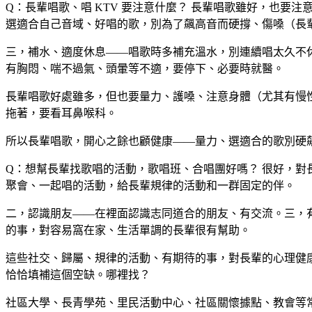
Q：長輩唱歌、唱 KTV 要注意什麼？
長輩唱歌雖好，也要注意
選適合自己音域、好唱的歌，別為了飆高音而硬撐、傷嗓（長
三，補水、適度休息——唱歌時多補充溫水，別連續唱太久不
有胸悶、喘不過氣、頭暈等不適，要停下、必要時就醫。
長輩唱歌好處雖多，但也要量力、護嗓、注意身體（尤其有慢
拖著，要看耳鼻喉科。
所以長輩唱歌，開心之餘也顧健康——量力、選適合的歌別硬
Q：想幫長輩找歌唱的活動，歌唱班、合唱團好嗎？
很好，對
聚會、一起唱的活動，給長輩規律的活動和一群固定的伴。
二，認識朋友——在裡面認識志同道合的朋友、有交流。三，
的事，對容易窩在家、生活單調的長輩很有幫助。
這些社交、歸屬、規律的活動、有期待的事，對長輩的心理健
恰恰填補這個空缺。哪裡找？
社區大學、長青學苑、里民活動中心、社區關懷據點、教會等