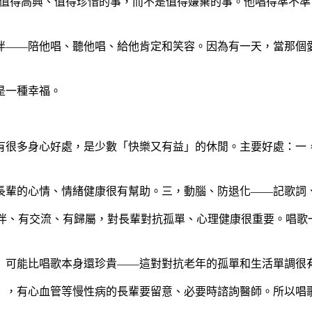
件值得高興、值得珍惜的事，而不是值得嫌棄的事。他唱得準不
伴——陪他唱、聽他唱、給他肯定和笑容。因為有一天，當那個
是一種幸福。
有很多身心好處，是少數「快樂又有益」的休閒。主要好處：一
長輩的心情、情緒健康很有幫助。三，動腦、防退化——記歌詞
有伴、有交流、有歸屬，對長輩對抗孤單、心理健康很重要。唱歌
」可能比唱歌本身還珍貴——這對對抗老年的孤單和生活單調很
），有心血管等慢性病的長輩要留意、必要時諮詢醫師。所以唱