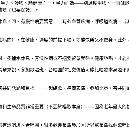
量力、護嗓、顧健康：一，量力而為——別過度用嗓、一直飆
輩嗓子也要保護）。
休息。四，有慢性病要留意——有心血管疾病、呼吸道疾病、或
性病的），在健康、適度的前提下唱，才能快樂又不傷身。此外
飆、多補水休息、有慢性病或不適要留意就醫。健康地唱，才能
長輩來說，參加歌唱班、合唱團的社交價值可能比唱歌本身還珍
有共同話題和目標——一起練歌、準備表演、參加比賽，有共同
康和生命品質非常重要（不亞於唱歌本身）——因為老年最大的
常有歌唱班、合唱團，很多歡迎長輩參加。所以幫長輩找個歌唱