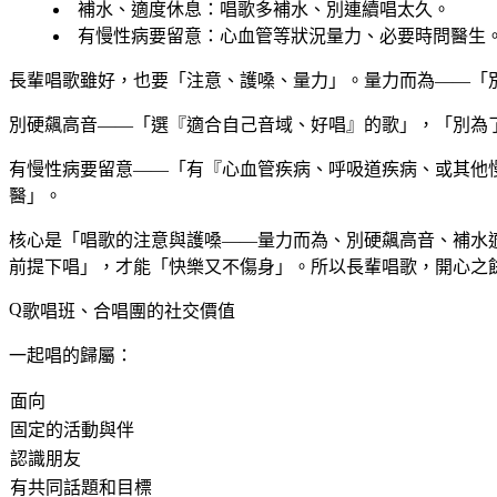
補水、適度休息
：唱歌多補水、別連續唱太久。
有慢性病要留意
：心血管等狀況量力、必要時問醫生
長輩唱歌雖好，也要「注意、護嗓、量力」。量力而為——「
別硬飆高音——「選『適合自己音域、好唱』的歌」，「別為
有慢性病要留意——「有『心血管疾病、呼吸道疾病、或其他
醫」。
核心是「唱歌的注意與護嗓——量力而為、別硬飆高音、補水
前提下唱」，才能「快樂又不傷身」。所以長輩唱歌，開心之
歌唱班、合唱團的社交價值
一起唱的歸屬：
面向
固定的活動與伴
認識朋友
有共同話題和目標