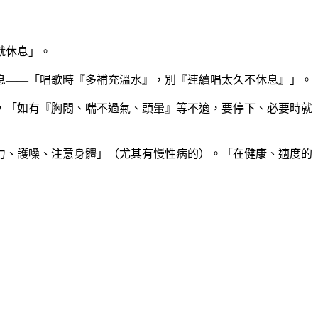
就休息」。
息——「唱歌時『多補充溫水』，別『連續唱太久不休息』」。
，「如有『胸悶、喘不過氣、頭暈』等不適，要停下、必要時就
力、護嗓、注意身體」（尤其有慢性病的）。「在健康、適度的