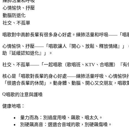
練肺活量和呼吸
心情愉快、抒壓
動腦防退化
社交、不孤單
唱歌對中高齡長輩有很多身心好處。練肺活量和呼吸——「唱
心情愉快、抒壓——「唱歌讓人『開心、放鬆、釋放情緒』」
助『延緩認知退化』」。
社交、不孤單——「一起唱歌（歌唱班、KTV、合唱團）『
核心是「唱歌對長輩的身心好處——練肺活量呼吸、心情愉快
「很適合長輩的休閒」。動身體、動腦、開心又交朋友，唱歌
唱歌的注意與護嗓
健康地唱：
量力而為
：別過度用嗓、飆歌、唱太久。
別硬飆高音
：選適合音域的歌，別硬飆傷嗓。