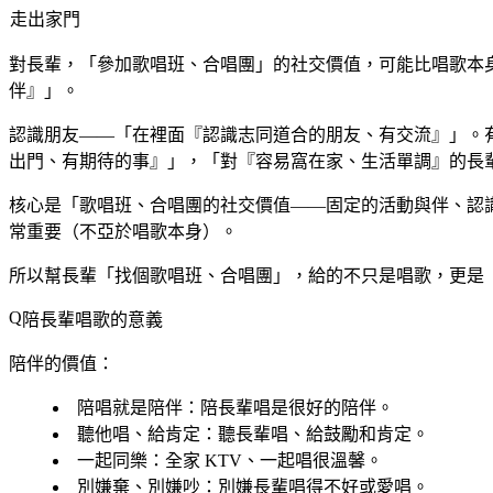
走出家門
對長輩，「參加歌唱班、合唱團」的社交價值，可能比唱歌本
伴』」。
認識朋友——「在裡面『認識志同道合的朋友、有交流』」。
出門、有期待的事』」，「對『容易窩在家、生活單調』的長
核心是「歌唱班、合唱團的社交價值——固定的活動與伴、認
常重要（不亞於唱歌本身）。
所以幫長輩「找個歌唱班、合唱團」，給的不只是唱歌，更是
陪長輩唱歌的意義
陪伴的價值：
陪唱就是陪伴
：陪長輩唱是很好的陪伴。
聽他唱、給肯定
：聽長輩唱、給鼓勵和肯定。
一起同樂
：全家 KTV、一起唱很溫馨。
別嫌棄、別嫌吵
：別嫌長輩唱得不好或愛唱。