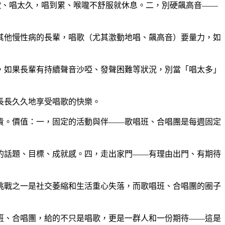
歌、唱太久，唱到累、喉嚨不舒服就休息。二，別硬飆高音——
其他慢性病的長輩，唱歌（尤其激動地唱、飆高音）要量力，如
，如果長輩有持續聲音沙啞、發聲困難等狀況，別當「唱太多」
長長久久地享受唱歌的快樂。
貴。價值：一，固定的活動與伴——歌唱班、合唱團是每週固定
的話題、目標、成就感。四，走出家門——有理由出門、有期待
挑戰之一是社交萎縮和生活重心失落，而歌唱班、合唱團的圈子
班、合唱團，給的不只是唱歌，更是一群人和一份期待——這是