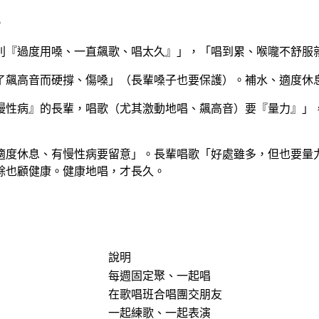
。
別『過度用嗓、一直飆歌、唱太久』」，「唱到累、喉嚨不舒服
了飆高音而硬撐、傷嗓」（長輩嗓子也要保護）。補水、適度休
慢性病』的長輩，唱歌（尤其激動地唱、飆高音）要『量力』」
適度休息、有慢性病要留意」。長輩唱歌「好處雖多，但也要量
餘也顧健康。健康地唱，才長久。
說明
每週固定聚、一起唱
在歌唱班合唱團交朋友
一起練歌、一起表演