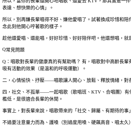
所以，當你的長輩還開心地唱歌、還愛去 KTV，那其實是一
表達、想快樂的心情」。
所以，別再嫌長輩唱得不好、嫌他愛唱了。試著換成珍惜和陪
念此刻他開心哼著歌的樣子。
趁他還愛唱、還能唱，好好珍惜、好好陪伴吧。他還想唱，就
常見問題
Q：唱歌對長輩的健康真的有幫助嗎？
有，唱歌對中高齡長輩
吸有活動的效果（是溫和的呼吸運動）。
二，心情愉快、抒壓——唱歌讓人開心、放鬆、釋放情緒，對
四，社交、不孤單——一起唱歌（歌唱班、KTV、合唱團）
檻低，是很適合長輩的休閒。
事實上，對長輩來說，唱歌帶來的「社交、歸屬、有期待的事
不過要注意量力而為、護嗓（別過度用嗓、硬飆高音、唱太久