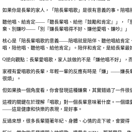
如果你是長輩的家人，「陪長輩唱歌」是很有意義的事。陪唱就
聽他唱、給肯定——「聽長輩唱、給他『鼓勵和肯定』」，「別
棄、別嫌吵——「別『嫌長輩唱得不好、嫌他愛唱、嫌吵』」
核心是「陪長輩唱歌的意義——陪唱就是陪伴、聽他唱給肯定
唱，陪他唱、聽他唱、給他肯定」。陪伴和肯定，是給長輩最
逆向觀點：長輩愛唱歌，家人該做的不是「嫌他唱不好」，
家裡有愛唱歌的長輩，年輕一輩的反應有時是「嫌」——嫌長輩
很煩」。
但如果換一個角度看，你會發現這種嫌棄，其實錯過了一件很
這裡的關鍵在於理解「唱歌」對一個長輩意味著什麼。一個還愛
——這是健康和快樂的表現，是好事。
反過來想，很多長輩隨著年紀、身體、心情的走下坡，會變得