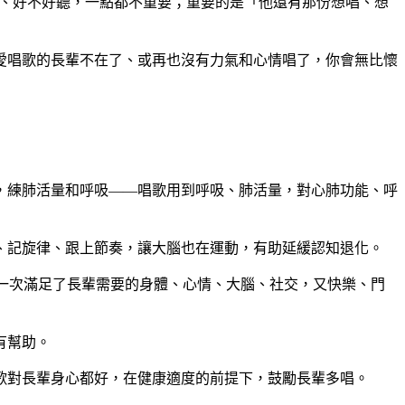
準、好不好聽，一點都不重要；重要的是「他還有那份想唱、想
愛唱歌的長輩不在了、或再也沒有力氣和心情唱了，你會無比懷
，練肺活量和呼吸——唱歌用到呼吸、肺活量，對心肺功能、呼
、記旋律、跟上節奏，讓大腦也在運動，有助延緩認知退化。
一次滿足了長輩需要的身體、心情、大腦、社交，又快樂、門
有幫助。
歌對長輩身心都好，在健康適度的前提下，鼓勵長輩多唱。