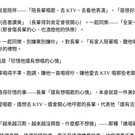
是陪伴——「陪長輩唱歌、去 KTV、去看他表演」，「是很
吝嗇讚美」（長輩得到肯定會很開心）。一起同樂——「全家一
（那會傷長輩的心、也澆熄他的快樂）。
、一起同樂、別嫌棄別嫌吵」。對長輩，「有家人陪著唱、聽他
好的禮物。
而是「珍惜他還有想唱的心情」
唱得不準、跑調、嫌他一直唱很吵、嫌他愛去 KTV 唱那些老
值得珍惜的事——長輩「還有想唱歌的心情」，本身就是一件美
唱歌、還想去 KTV、還會開心地哼歌的長輩，代表他「還有
「越來越沉默、越來越沒興致、什麼都不想做」——那種「連唱