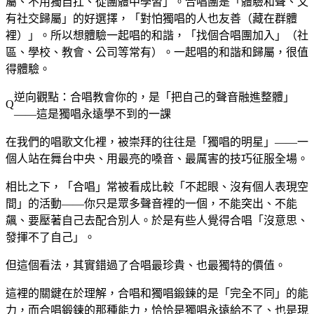
屬、不用獨自扛、從團體中學習」。合唱團是「體驗和聲、又
有社交歸屬」的好選擇，「對怕獨唱的人也友善（藏在群體
裡）」。所以想體驗一起唱的和諧，「找個合唱團加入」（社
區、學校、教會、公司等常有）。一起唱的和諧和歸屬，很值
得體驗。
逆向觀點：合唱教會你的，是「把自己的聲音融進整體」
——這是獨唱永遠學不到的一課
在我們的唱歌文化裡，被崇拜的往往是「獨唱的明星」——一
個人站在舞台中央、用最亮的嗓音、最厲害的技巧征服全場。
相比之下，「合唱」常被看成比較「不起眼、沒有個人表現空
間」的活動——你只是眾多聲音裡的一個，不能突出、不能
飆、要壓著自己去配合別人。於是有些人覺得合唱「沒意思、
發揮不了自己」。
但這個看法，其實錯過了合唱最珍貴、也最獨特的價值。
這裡的關鍵在於理解，合唱和獨唱鍛鍊的是「完全不同」的能
力，而合唱鍛鍊的那種能力，恰恰是獨唱永遠給不了、也是現