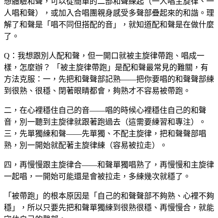
想體驗和聲，可以從簡單的二部和聲練起（一人唱主旋律、一
人唱和聲），或加入合唱團親身感受多聲部疊起來的和諧。理
解了和聲是「唱不同但搭配的音」，就知道配和聲是在做什麼
了。
Q：我想跟別人配和聲，但一開口就被主旋律帶跑、唱成一
樣，怎麼辦？
「被主旋律帶跑」是配和聲最常見的難關，有
方法克服：一，先把和聲聲部記熟——把你要唱的和聲聲部練
到很熟、很穩、閉著眼睛都會，夠熟才不容易被帶跑。
二，在心裡穩住自己的音——唱的時候心裡穩住自己的和聲
音，別一聽到主旋律就跟著跑過去（這需要練習和專注）。
三，先單獨練和聲——先單獨、不配主旋律，把和聲聲部唱
熟，別一開始就配著主旋律練（容易被拉走）。
四，再慢慢跟主旋律合——和聲單獨唱熟了，再慢慢和主旋律
一起唱，一開始可能還是會被拉走，多練幾次就穩了。
「被帶跑」的根本原因是「自己的和聲聲部不夠熟、心裡不夠
穩」，所以只要先把和聲單獨練到很熟很穩、再慢慢合，就能