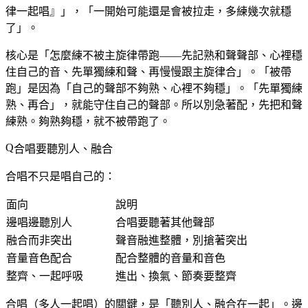
律一起唱』」，「一開始可能還是會被拉走，多練幾次就穩
了」。
核心是「怎麼練不被主旋律帶跑——先記熟和聲聲部、心裡穩
住自己的音、先單獨練和聲、再慢慢跟主旋律合」。「被帶
跑」是因為「自己的聲部不夠熟、心裡不夠穩」。「先單獨練
熟、再合」，就能守住自己的聲部。所以別急著配，先把和聲
練熟。夠熟夠穩，就不被帶跑了。
合唱要聽別人、融合
合唱不只是唱自己的：
面向
說明
邊唱邊聽別人
合唱要聽著其他聲部
融合而非突出
聲音融進整體，別搶著突出
音量音色配合
配合整體的音量和音色
整齊、一起呼吸
進出、換氣、節奏要整齊
合唱（多人一起唱）的關鍵，是「聽別人、融合在一起」。邊