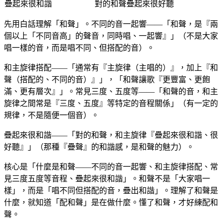
疊起來很和諧
對的和聲疊起來很好聽
先用白話理解「和聲」。不同的音一起響——「和聲，是『兩
個以上「不同音高」的聲音，同時唱、一起響』」（不是大家
唱一樣的音，而是唱不同、但搭配的音）。
和主旋律搭配——「通常有『主旋律（主唱的）』，加上『和
聲（搭配的、不同的音）』」，「和聲讓歌『更豐富、更飽
滿、更有層次』」。常見三度、五度等——「和聲的音，和主
旋律之間常是『三度、五度』等特定的音程關係」（有一定的
規律，不是隨便一個音）。
疊起來很和諧——「對的和聲，和主旋律『疊起來很和諧、很
好聽』」（那種『疊聲』的和諧感，是和聲的魅力）。
核心是「什麼是和聲——不同的音一起響、和主旋律搭配、常
見三度五度等音程、疊起來很和諧」。和聲不是「大家唱一
樣」，而是「唱不同但搭配的音，疊出和諧」。理解了和聲是
什麼，就知道「配和聲」是在做什麼。懂了和聲，才好練配和
聲。