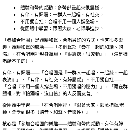
體驗和聲的感動
：多聲部疊起來很震撼。
有伴、有歸屬
：一群人一起唱、有社交。
不用獨自扛
：合唱不用一個人撐全場。
從團體中學習
：跟著大家、老師學進步。
「參加合唱團」是體驗和聲、合唱最好的方式，也有很多樂
趣。體驗和聲的感動——「多個聲部『疊在一起的和諧、飽
滿』，在合唱團裡親身體驗，『很震撼、很感動』」（這是獨
唱給不了的）。
有伴、有歸屬——「合唱團是『一群人一起唱、一起練、一起
表演』」，「有伴、有社交、有歸屬感」。不用獨自扛——
「合唱『不用一個人撐全場、不用獨唱的壓力』」，「藏在群
體裡，對『怕獨唱、沒自信』的人反而友善」。
從團體中學習——「在合唱團裡，『跟著大家、跟著指揮/老
師，會學到很多（聽音、和聲、音樂性）』」。
核心是「參加合唱團的樂趣——體驗和聲的感動、有伴有歸