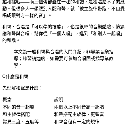
趣和挑戰——兩三個聲部疊在一起的和諧，是獨唱給不了的感
動。但很多人一想跟別人配和聲，就「被主旋律帶跑、不自覺
唱成跟對方一樣的音」。
和聲、合唱是「可以學的技能」，也是很棒的音樂體驗。這篇
講和聲與合唱，幫你從「一個人唱」，進到「和別人一起唱」
的和諧。
本文為一般和聲與合唱的入門介紹，非專業音樂指
導；練習請適度，如需要可參加合唱團或找專業教
學。
什麼是和聲
先理解和聲是什麼：
概念
說明
不同的音一起響
兩個以上不同音高一起唱
和主旋律搭配
和聲搭配主旋律、更豐富
常見三度、五度等
和聲音程有一定的規律