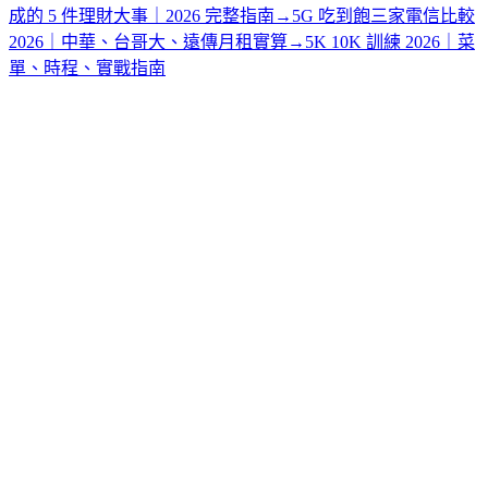
成的 5 件理財大事｜2026 完整指南
→
5G 吃到飽三家電信比較
2026｜中華、台哥大、遠傳月租實算
→
5K 10K 訓練 2026｜菜
單、時程、實戰指南