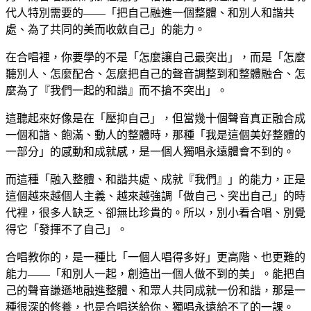
代人特別需要的——「把自己融進一個整體、和別人和諧共
處、為了共同的美而收斂自己」的能力。
在合唱裡，你要學的不是「怎麼讓自己最突出」，而是「怎麼
聽別人、怎麼配合、怎麼把自己的聲音調整到和整體融合、怎
麼為了『我們一起的和諧』而不搶不突出」。
這聽起來好像是在「壓抑自己」，但當幾十個聲音真正融合成
一個和諧、飽滿、動人的整體時，那種「我是這個美好整體的
一部分」的感動和成就感，是一個人獨唱永遠體會不到的。
而這種「融入整體、和諧共處、成就『我們』」的能力，正是
這個越來越個人主義、越來越強調「做自己、突出自己」的時
代裡，很多人缺乏、卻無比珍貴的。所以，別小看合唱、別覺
得它「發揮不了自己」。
合唱教你的，是一種比「一個人唱得多好」更高階、也更難的
能力——「和別人一起，創造出一個人做不到的美」。能把自
己的聲音謙遜地融進整體、和眾人共同成就一份和諧，那是一
種很深的修養，也是合唱送給你、獨唱永遠給不了的一課。