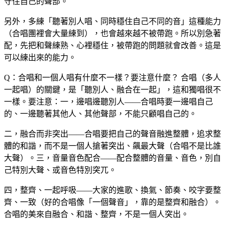
守住自己的聲部。
另外，多練「聽著別人唱、同時穩住自己不同的音」這種能力
（合唱團裡會大量練到），也會越來越不被帶跑。所以別急著
配，先把和聲練熟、心裡穩住，被帶跑的問題就會改善。這是
可以練出來的能力。
Q：合唱和一個人唱有什麼不一樣？要注意什麼？
合唱（多人
一起唱）的關鍵，是「聽別人、融合在一起」，這和獨唱很不
一樣。要注意：一，邊唱邊聽別人——合唱時要一邊唱自己
的、一邊聽著其他人、其他聲部，不能只顧唱自己的。
二，融合而非突出——合唱要把自己的聲音融進整體，追求整
體的和諧，而不是一個人搶著突出、飆最大聲（合唱不是比誰
大聲）。三，音量音色配合——配合整體的音量、音色，別自
己特別大聲、或音色特別突兀。
四，整齊、一起呼吸——大家的進歌、換氣、節奏、咬字要整
齊、一致（好的合唱像「一個聲音」，靠的是整齊和融合）。
合唱的美來自融合、和諧、整齊，不是一個人突出。