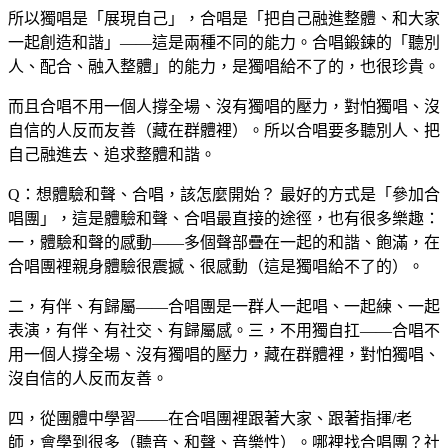
所以獨唱是「展現自己」，合唱是「把自己融進整體、和大家
一起創造和諧」——這是兩種不同的能力。合唱鍛鍊的「聽別
人、配合、融入整體」的能力，是獨唱給不了的，也很珍貴。
而且合唱不用一個人撐全場、沒有獨唱的壓力，對怕獨唱、沒
自信的人反而友善（藏在群體裡）。所以合唱要多聽別人、把
自己融進去、追求整體和諧。
Q：想體驗和聲、合唱，該怎麼開始？
最好的方式是「參加合
唱團」，這是體驗和聲、合唱最直接的途徑，也有很多樂趣：
一，體驗和聲的感動——多個聲部疊在一起的和諧、飽滿，在
合唱團裡親身體驗很震撼、很感動（這是獨唱給不了的）。
二，有伴、有歸屬——合唱團是一群人一起唱、一起練、一起
表演，有伴、有社交、有歸屬感。三，不用獨自扛——合唱不
用一個人撐全場、沒有獨唱的壓力，藏在群體裡，對怕獨唱、
沒自信的人反而友善。
四，從團體中學習——在合唱團裡跟著大家、跟著指揮/老
師，會學到很多（聽音、和聲、音樂性）。哪裡找合唱團？社