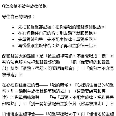
怎麼練不被主旋律帶跑
守住自己的聲部：
先把和聲聲部記熟
：把你要唱的和聲練到很熟。
在心裡穩住自己的音
：別去聽了就跟著跑。
先單獨練和聲
：先不配主旋律，單獨唱熟。
再慢慢跟主旋律合
：熟了再和主旋律一起。
配和聲最大的難關，是「被主旋律帶跑、不自覺唱成一樣」。
有方法克服。先把和聲聲部記熟——「把『你要唱的和聲聲
部』練到『很熟、很穩、閉著眼睛都會』」，「夠熟才不容易
被帶跑」。
在心裡穩住自己的音——「唱的時候，『心裡穩住自己的和聲
音，別一聽到主旋律就跟著跑過去』」（這需要練習和專
注）。先單獨練和聲——「先『單獨、不配主旋律，把和聲聲
部唱熟』」，「別一開始就配著主旋律練（容易被拉走）」。
再慢慢跟主旋律合——「和聲單獨唱熟了，再『慢慢地和主旋