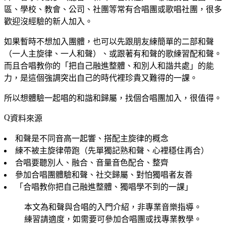
區、學校、教會、公司、社團等常有合唱團或歌唱社團，很多
歡迎沒經驗的新人加入。
如果暫時不想加入團體，也可以先跟朋友練簡單的二部和聲
（一人主旋律、一人和聲）、或跟著有和聲的歌練習配和聲。
而且合唱教你的「把自己融進整體、和別人和諧共處」的能
力，是這個強調突出自己的時代裡珍貴又難得的一課。
所以想體驗一起唱的和諧和歸屬，找個合唱團加入，很值得。
資料來源
和聲是不同音高一起響、搭配主旋律的概念
練不被主旋律帶跑（先單獨記熟和聲、心裡穩住再合）
合唱要聽別人、融合、音量音色配合、整齊
參加合唱團體驗和聲、社交歸屬、對怕獨唱者友善
「合唱教你把自己融進整體、獨唱學不到的一課」
本文為和聲與合唱的入門介紹，非專業音樂指導。
練習請適度，如需要可參加合唱團或找專業教學。