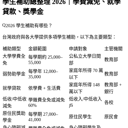
學生補助總整理 2026｜學費減免、就學
貸款、獎學金
2026 學生補助有哪些？
台灣政府與各大學提供多項學生補助，以下為主要類型：
補助類型
金額範圍
申請對象
主管機關
大學學費全
公私立大學日間
每學期約 25,000–
教育部
55,000
免
部
家庭年所得 70 萬
每學年 12,000–
弱勢助學金
教育部
35,000
以下
家庭年所得 148
教育部 +
就學貸款
依學費 + 生活費
萬以下
銀行
低收/中低收
低收入/中低收入
學雜費全免或減免
各校
60%
減免
戶
原住民獎助
每學期 27,000–
原住民學生
原民會
41,000
學金
身心障礙減
身心障礙學生及