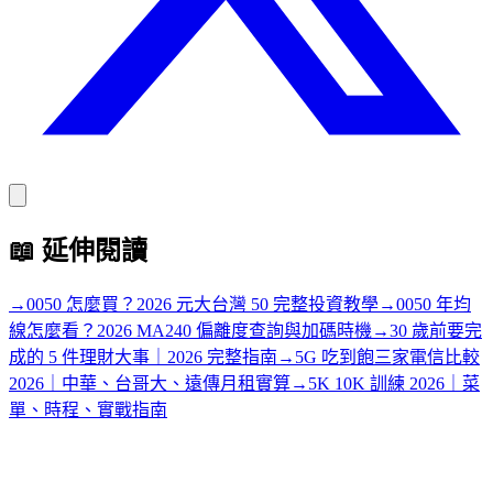
📖
延伸閱讀
→
0050 怎麼買？2026 元大台灣 50 完整投資教學
→
0050 年均
線怎麼看？2026 MA240 偏離度查詢與加碼時機
→
30 歲前要完
成的 5 件理財大事｜2026 完整指南
→
5G 吃到飽三家電信比較
2026｜中華、台哥大、遠傳月租實算
→
5K 10K 訓練 2026｜菜
單、時程、實戰指南