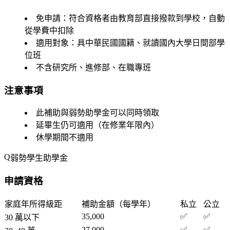
免申請
：符合資格者由教育部直接撥款到學校，自動
從學費中扣除
適用對象：具中華民國國籍、就讀國內大學日間部學
位班
不含研究所、進修部、在職專班
注意事項
此補助與弱勢助學金可以
同時領取
延畢生仍可適用（在修業年限內）
休學期間不適用
弱勢學生助學金
申請資格
家庭年所得級距
補助金額（每學年）
私立
公立
35,000
✅
✅
30 萬以下
27,000
✅
✅