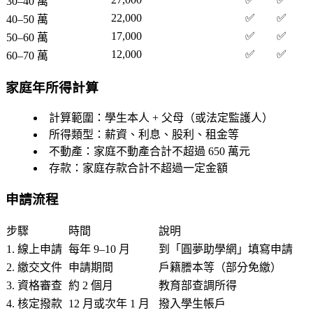
30–40 萬
22,000
✅
✅
40–50 萬
17,000
✅
✅
50–60 萬
12,000
✅
✅
60–70 萬
家庭年所得計算
計算範圍：學生本人 + 父母（或法定監護人）
所得類型：薪資、利息、股利、租金等
不動產：家庭不動產合計不超過 650 萬元
存款：家庭存款合計不超過一定金額
申請流程
步驟
時間
說明
1. 線上申請
每年 9–10 月
到「圓夢助學網」填寫申請
2. 繳交文件
申請期間
戶籍謄本等（部分免繳）
3. 資格審查
約 2 個月
教育部查調所得
4. 核定撥款
12 月或次年 1 月
撥入學生帳戶