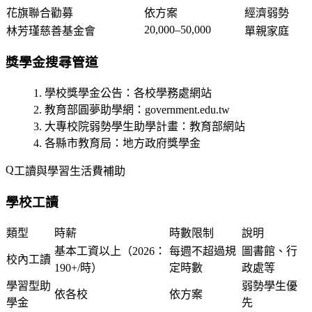
花旗聯合勸募
依方案
經濟弱勢
20,000–50,000
林芳瑾慈善基金會
單親家庭
獎學金搜尋管道
學校獎學金公告
：各校學務處網站
教育部圓夢助學網
：government.edu.tw
大專校院弱勢學生助學計畫
：教育部網站
各縣市教育局
：地方政府獎學金
工讀與學習生活費補助
學校工讀
類型
時薪
時數限制
說明
基本工資以上（2026：
每週不超過規
圖書館、行
校內工讀
190+/時）
定時數
政處等
學習型助
弱勢學生優
依各校
依方案
學金
先