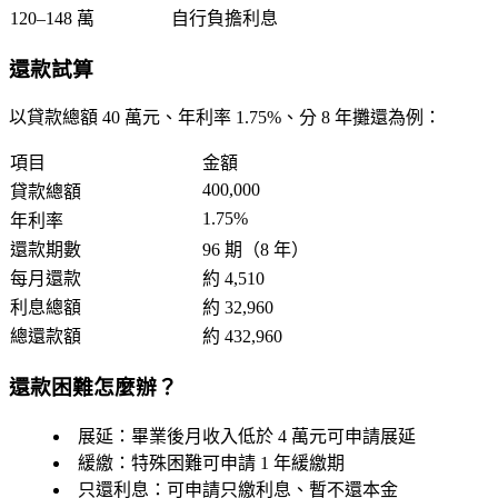
120–148 萬
自行負擔利息
還款試算
以貸款總額 40 萬元、年利率 1.75%、分 8 年攤還為例：
項目
金額
400,000
貸款總額
1.75%
年利率
還款期數
96 期（8 年）
每月還款
約 4,510
利息總額
約 32,960
總還款額
約 432,960
還款困難怎麼辦？
展延
：畢業後月收入低於 4 萬元可申請展延
緩繳
：特殊困難可申請 1 年緩繳期
只還利息
：可申請只繳利息、暫不還本金