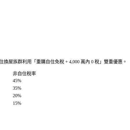
量自住換屋族群利用「重購自住免稅 + 4,000 萬內 0 稅」雙重優惠。
非自住稅率
45%
35%
20%
15%