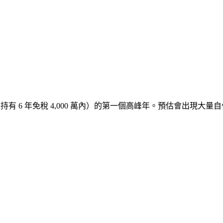
自住 + 持有 6 年免稅 4,000 萬內）的第一個高峰年。預估會出現大
）
）