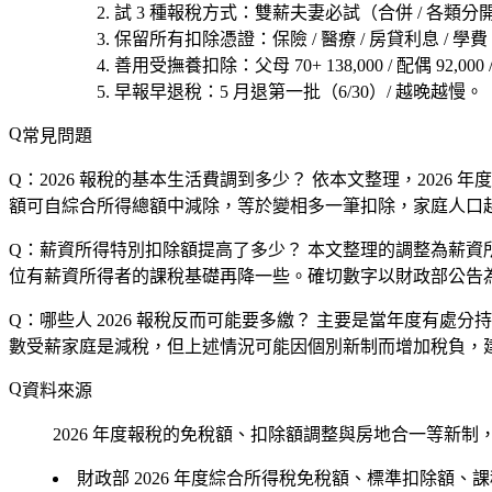
試 3 種報稅方式
：雙薪夫妻必試（合併 / 各類分開
保留所有扣除憑證
：保險 / 醫療 / 房貸利息 / 學費 
善用受撫養扣除
：父母 70+ 138,000 / 配偶 92,000
早報早退稅
：5 月退第一批（6/30）/ 越晚越慢。
常見問題
Q：2026 報稅的基本生活費調到多少？
依本文整理，2026 年
額可自綜合所得總額中減除，等於變相多一筆扣除，家庭人口
Q：薪資所得特別扣除額提高了多少？
本文整理的調整為薪資所
位有薪資所得者的課稅基礎再降一些。確切數字以財政部公告
Q：哪些人 2026 報稅反而可能要多繳？
主要是當年度有處分持
數受薪家庭是減稅，但上述情況可能因個別新制而增加稅負，
資料來源
2026 年度報稅的免稅額、扣除額調整與房地合一等新制
財政部
2026 年度綜合所得稅免稅額、標準扣除額、