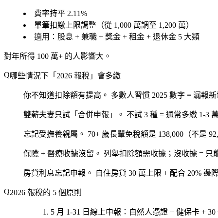
費率持平 2.11%
單筆扣繳上限調整（從 1,000 萬調至 1,200 萬）
適用：股息 + 兼職 + 獎金 + 租金 + 退休金 5 大類
對年所得 100 萬+ 的人影響大。
哪些情況下「2026 報稅」會多繳
你不知道扣除額有提高。
多數人習慣 2025 數字 = 漏報新
雙薪夫妻只試「合併申報」。
不試 3 種 = 通常多繳 1-3 
忘記受撫養親屬。
70+ 歲長輩免稅額是 138,000（不是 92
保險 + 醫療收據沒留。
列舉扣除額需收據；沒收據 = 只
房貸利息忘記申報。
自住房貸 30 萬上限 + 配合 20% 邊際
2026 報稅的 5 個原則
5 月 1-31 日線上申報
：自然人憑證 + 健保卡 + 3