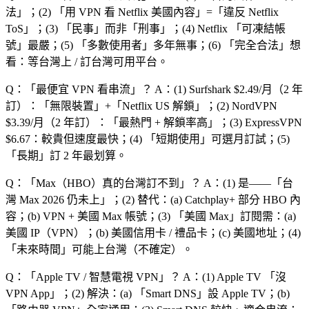
法
」；(2) 「
用 VPN 看 Netflix 美國內容
」=「
違反 Netflix
ToS
」；(3) 「
民事
」而非「
刑事
」；(4) Netflix 「
可凍結帳
號
」最嚴；(5) 「
多數使用者
」多年無事；(6) 「
完全合法
」想
看：等台灣上 / 訂台灣可用平台。
Q：「
最便宜 VPN 看串流
」？
A：(1) Surfshark $2.49/月（2 年
訂）：「
無限裝置
」+「
Netflix US 解鎖
」；(2) NordVPN
$3.39/月（2 年訂）：「
最熱門 + 解鎖率高
」；(3) ExpressVPN
$6.67：較貴但速度最快；(4) 「
短期使用
」可選月訂試；(5)
「
長期
」訂 2 年最划算。
Q：「
Max（HBO）真的台灣訂不到
」？
A：(1) 是——「
台
灣 Max 2026 仍未上
」；(2) 替代：(a) Catchplay+ 部分 HBO 內
容；(b) VPN + 美國 Max 帳號；(3) 「
美國 Max
」訂閱需：(a)
美國 IP（VPN）；(b) 美國信用卡 / 禮品卡；(c) 美國地址；(4)
「
未來時間
」可能上台灣（不確定）。
Q：「
Apple TV / 智慧電視 VPN
」？
A：(1) Apple TV 「
沒
VPN App
」；(2) 解決：(a) 「
Smart DNS
」設 Apple TV；(b)