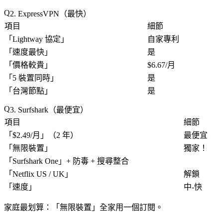
2. ExpressVPN（最快）
項目
細節
「
Lightway 協定
」
自家專利
「
速度最快
」
是
「
價格較貴
」
$6.67/月
「
5 裝置同時
」
是
「
台灣節點
」
是
3. Surfshark（最便宜）
項目
細節
「
$2.49/月
」（2 年）
最便宜
「
無限裝置
」
獨家
！
「
Surfshark One
」+ 防毒 + 搜尋整合
「
Netflix US / UK
」
解鎖
「
速度
」
中-快
家庭最划算
：「
無限裝置
」全家用一個訂閱。