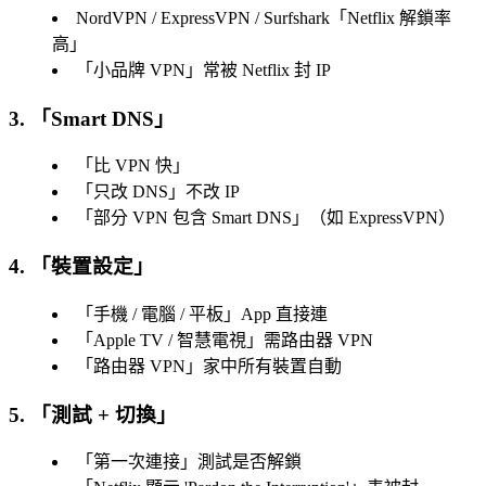
NordVPN / ExpressVPN / Surfshark「
Netflix 解鎖率
高
」
「
小品牌 VPN
」常被 Netflix 封 IP
3. 「Smart DNS」
「
比 VPN 快
」
「
只改 DNS
」不改 IP
「
部分 VPN 包含 Smart DNS
」（如 ExpressVPN）
4. 「
裝置設定
」
「
手機 / 電腦 / 平板
」App 直接連
「
Apple TV / 智慧電視
」需路由器 VPN
「
路由器 VPN
」家中所有裝置自動
5. 「
測試 + 切換
」
「
第一次連接
」測試是否解鎖