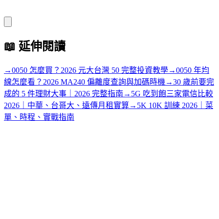
📖
延伸閱讀
→
0050 怎麼買？2026 元大台灣 50 完整投資教學
→
0050 年均
線怎麼看？2026 MA240 偏離度查詢與加碼時機
→
30 歲前要完
成的 5 件理財大事｜2026 完整指南
→
5G 吃到飽三家電信比較
2026｜中華、台哥大、遠傳月租實算
→
5K 10K 訓練 2026｜菜
單、時程、實戰指南