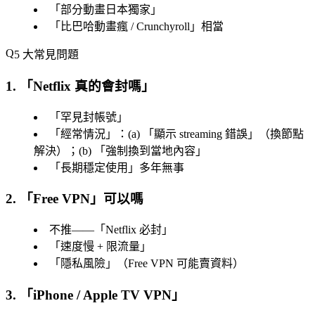
「
部分動畫日本獨家
」
「
比巴哈動畫瘋 / Crunchyroll
」相當
5 大常見問題
1. 「
Netflix 真的會封嗎
」
「
罕見封帳號
」
「
經常情況
」：(a) 「
顯示 streaming 錯誤
」（換節點
解決）；(b) 「
強制換到當地內容
」
「
長期穩定使用
」多年無事
2. 「
Free VPN
」可以嗎
不推——「
Netflix 必封
」
「
速度慢 + 限流量
」
「
隱私風險
」（Free VPN 可能賣資料）
3. 「
iPhone / Apple TV VPN
」