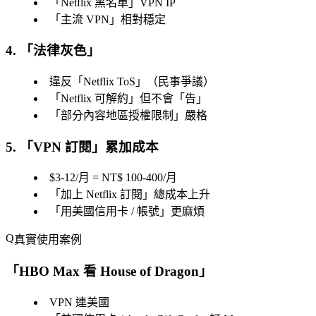
「
Netflix 黑名單
」VPN IP
「
主流 VPN
」相對穩定
4. 「
法律灰色
」
違反「
Netflix ToS
」（民事爭議）
「
Netflix 可解約
」但不會「
告
」
「
部分內容地區授權限制
」嚴格
5. 「
VPN 訂閱
」累加成本
$3-12/月 = NT$ 100-400/月
「
加上 Netflix 訂閱
」總成本上升
「
用美國信用卡 / 帳號
」更麻煩
真實使用案例
「
HBO Max 看 House of Dragon
」
VPN 連美國