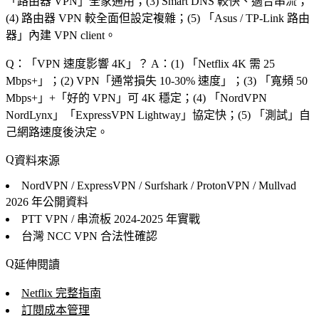
「
路由器 VPN
」全家通用；(3) Smart DNS 較快、適合串流；
(4) 路由器 VPN 較全面但設定複雜；(5) 「
Asus / TP-Link 路由
器
」內建 VPN client。
Q：「
VPN 速度影響 4K
」？
A：(1) 「
Netflix 4K 需 25
Mbps+
」；(2) VPN「
通常損失 10-30% 速度
」；(3) 「
寬頻 50
Mbps+
」+「
好的 VPN
」可 4K 穩定；(4) 「
NordVPN
NordLynx
」「
ExpressVPN Lightway
」協定快；(5) 「
測試
」自
己網路速度後決定。
資料來源
NordVPN / ExpressVPN / Surfshark / ProtonVPN / Mullvad
2026 年公開資料
PTT VPN / 串流板
2024-2025 年實戰
台灣 NCC
VPN 合法性確認
延伸閱讀
Netflix 完整指南
訂閱成本管理