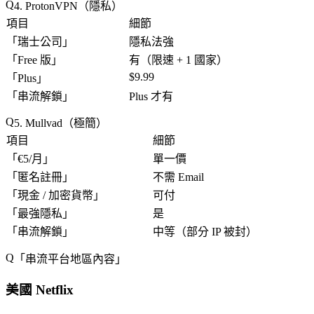
4. ProtonVPN（隱私）
項目
細節
「
瑞士公司
」
隱私法強
「
Free 版
」
有（限速 + 1 國家）
$9.99
「
Plus
」
「
串流解鎖
」
Plus 才有
5. Mullvad（極簡）
項目
細節
「
€5/月
」
單一價
「
匿名註冊
」
不需 Email
「
現金 / 加密貨幣
」
可付
「
最強隱私
」
是
「
串流解鎖
」
中等（部分 IP 被封）
「
串流平台地區內容
」
美國 Netflix