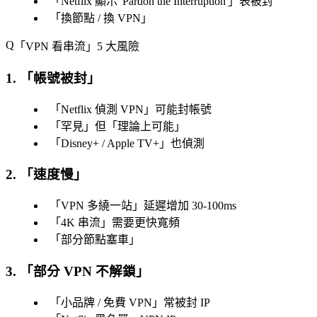
「
Netflix 顯示 'Pardon the Interruption'
」表被封
「
換節點 / 換 VPN
」
「
VPN 看串流
」5 大風險
1. 「
帳號被封
」
「
Netflix 偵測 VPN
」可能封帳號
「
罕見
」但「
理論上可能
」
「
Disney+ / Apple TV+
」也偵測
2. 「
速度慢
」
「
VPN 多繞一站
」延遲增加 30-100ms
「
4K 串流
」需要更快寬頻
「
部分節點塞車
」
3. 「
部分 VPN 不解鎖
」
「
小品牌 / 免費 VPN
」常被封 IP