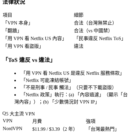
法律狀況
項目
細節
「
VPN 本身
」
合法
（台灣無禁止）
「
翻牆
」
合法
（vs 中國禁）
「
用 VPN 看 Netflix US 內容
」
「
民事違反 Netflix ToS
」
「
用 VPN 看盜版
」
違法
「
ToS 違反 vs 違法
」
「
用 VPN 看 Netflix US 是違反 Netflix 服務條款
」
「
Netflix 可能凍結帳號
」
「
不是刑事 / 民事 觸法
」（只要不下載盜版）
「
Netflix 政策
」執行：(a) 「
內容過濾
」（顯示「
台
灣內容
」）；(b) 「
少數情況封 VPN IP
」
5 大主流 VPN
VPN
月費
強項
NordVPN
$11.99 / $3.39（2 年）
「
台灣最熱門
」