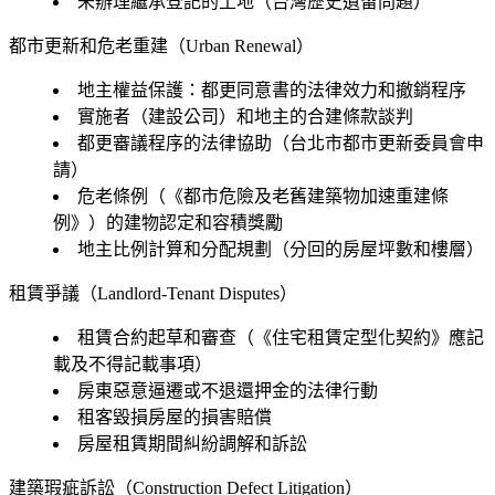
未辦理繼承登記的土地（台灣歷史遺留問題）
都市更新和危老重建（Urban Renewal）
地主權益保護：都更同意書的法律效力和撤銷程序
實施者（建設公司）和地主的合建條款談判
都更審議程序的法律協助（台北市都市更新委員會申
請）
危老條例（《都市危險及老舊建築物加速重建條
例》）的建物認定和容積獎勵
地主比例計算和分配規劃（分回的房屋坪數和樓層）
租賃爭議（Landlord-Tenant Disputes）
租賃合約起草和審查（《住宅租賃定型化契約》應記
載及不得記載事項）
房東惡意逼遷或不退還押金的法律行動
租客毀損房屋的損害賠償
房屋租賃期間糾紛調解和訴訟
建築瑕疵訴訟（Construction Defect Litigation）