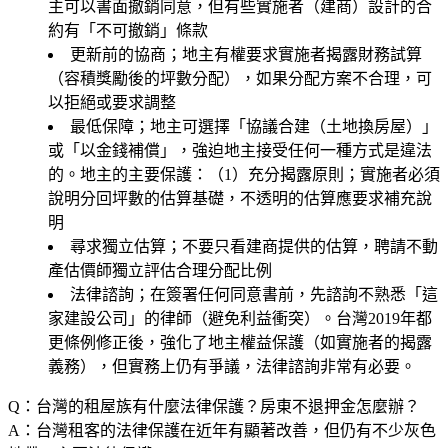
主可以書面撤銷同意，但有些實施者（建商）設計的合
約有「不可撤銷」條款
更新前的協商；地主有權要求實施者揭露財務試算
（容積獎勵後的坪數分配），如果分配方案不合理，可
以拒絕或要求調整
最低保障；地主可選擇「協議合建（土地換房屋）」
或「以金錢補償」，強迫地主接受任何一種方式是違法
的。地主的主要保護：（1）充分揭露原則；實施者必須
說明分回坪數的估算基礎，不透明的估算應要求補充說
明
尋求獨立估算；不要只看建商提供的估算，聘請不動
產估價師獨立評估合理分配比例
法律諮詢；在簽署任何同意書前，先諮詢不熟悉「這
家建設公司」的律師（避免利益衝突）。台灣2019年都
更條例修正後，強化了地主權益保護（如實施者的揭露
義務），但實務上仍有爭議，法律諮詢非常有必要。
Q：台灣的租屋族有什麼法律保護？房東不退押金怎麼辦？
A：台灣租客的法律保護在近年有顯著改善，但仍有不少灰色