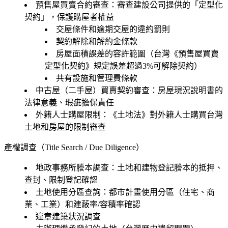
預售屋買賣合約審查：審查建設公司提供的「定型化
契約」，保護購屋者權益
交屋條件和逾期交屋的違約罰則
契約解除和解約金條款
房屋面積誤差的容許範圍（台灣《預售屋買賣
定型化契約》規定誤差超過3%可解除契約）
共有設施和管理費條款
中古屋（二手屋）買賣契約審查：房屋現況說明書的
法律意義、瑕疵擔保責任
外籍人士購屋限制：《土地法》對外籍人士購買台灣
土地和房屋的限制審查
產權調查（Title Search / Due Diligence）
地政事務所謄本調查：土地和建物登記謄本的抵押、
查封、限制登記確認
土地使用分區查詢：都市計畫使用分區（住宅、商
業、工業）和建蔽率/容積率確認
違章建築狀況調查