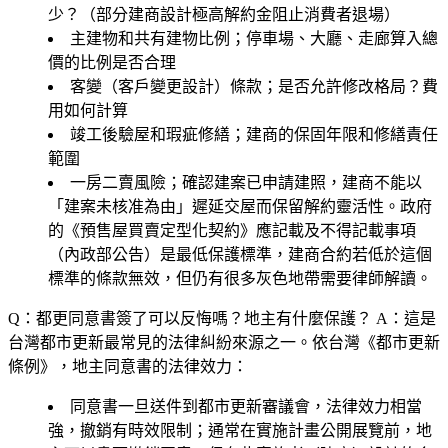
少？（部分建商設計極高解約金阻止消費者退場）
主建物和共有建物比例；停車場、大廳、走廊算入總
價的比例是否合理
客變（客戶變更設計）條款；是否允許修改格局？費
用如何計算
竣工後驗屋和瑕疵修繕；建商的保固年限和修繕責任
範圍
一房二賣風險；確認建案已申請建照，建商不能以
「建案未核准為由」遲延交屋而保留解約靈活性。政府
的《預售屋買賣定型化契約》應記載及不得記載事項
（內政部公告）是最低保護標準，建商合約若低於這個
標準的條款無效，但仍有很多灰色地帶需要律師解讀。
Q：都更同意書簽了可以反悔嗎？地主有什麼保護？
A：這是
台灣都市更新最常見的法律糾紛來源之一。依台灣《都市更新
條例》，地主同意書的法律效力：
同意書一旦送件到都市更新審議會，法律效力相當
強，撤銷有時效限制；通常在實施計畫公開展覽前，地