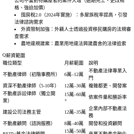
公司不當對待購屋者的案件大增（逾期完工、更改規
格、強迫加價）
囤房稅2.0（2024年實施）：多屋族稅率提高，引發
法律諮詢需求
外資限制加強：外籍人士透過投資移民購房的法規審
查需求
農地違規建案：農業用地違法興建農舍的法律追索
薪資範圍
職位類型
月薪範圍
說明
不動產法律專業入
不動產律師（初階事務所）
6萬–12萬
門
資深不動產律師（5-10年）
12萬–30萬
複雜都更、開發案
不動產訴訟律師（獨立開
15萬–60萬
依案件量和勝訴率
+
業）
企業內部不動產法
建設公司法務主管
12萬–35萬
務
不動產顧問（諮詢服務）
8萬–40萬
開發和投資顧問
15萬–50萬
REITs/基金法律顧問
商業不動產金融化