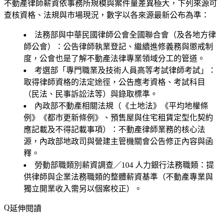
不動產律師薪資依事務所規模與案件量差異極大，下列來源可
查核資格、法規與市場現況，數字以各來源最新公布為準：
法務部與中華民國律師公會全國聯合會（及各地方律
師公會）
：公告律師執業登記、繼續進修義務與懲戒制
度，公會也是了解不動產法律專業領域分工的管道。
考選部「專門職業及技術人員高等考試律師考試」
：
取得律師資格的法定途徑，公告應考資格、考試科目
（民法、民事訴訟法等）與錄取標準。
內政部不動產相關法規（《土地法》《平均地權條
例》《都市更新條例》、預售屋與住宅租賃定型化契約
應記載及不得記載事項）
：不動產律師業務的核心法
源，內政部地政司與營建主管機關會公告修正內容與函
釋。
勞動部職類別薪資調查／104 人力銀行法務職類
：提
供律師與企業法務職類的整體薪資基準（不動產專業與
獨立開業收入需另以個案校正）。
延伸閱讀