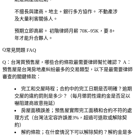
不擅長與建商 + 地主 + 銀行多方協作。
不動產涉
及大量利害關係人。
預期立即高薪。
初階律師月薪 70K–95K，要 8+
年才能升合夥人。
常見問題 FAQ
Q：台灣買預售屋，哪些合約條款最需要律師幫忙確認？
A：
預售屋是台灣房地產糾紛最多的交易類型，以下是最需要律師
審查的關鍵條款：
完工和交屋時程；合約中的完工日期是否明確？逾期
交屋的違約罰則是多少？（每月懲罰性違約金是否足以
嚇阻建商故意拖延）
房屋面積誤差；預售屋實際完工面積和合約不符的處
理方式（台灣法定容許誤差3%，超過可退款或解除契
約）
解約條款；在什麼情況下可以解除契約？解約金是多