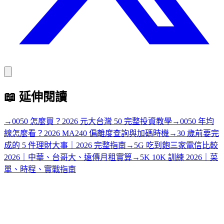
📖
延伸閱讀
→
0050 怎麼買？2026 元大台灣 50 完整投資教學
→
0050 年均
線怎麼看？2026 MA240 偏離度查詢與加碼時機
→
30 歲前要完
成的 5 件理財大事｜2026 完整指南
→
5G 吃到飽三家電信比較
2026｜中華、台哥大、遠傳月租實算
→
5K 10K 訓練 2026｜菜
單、時程、實戰指南