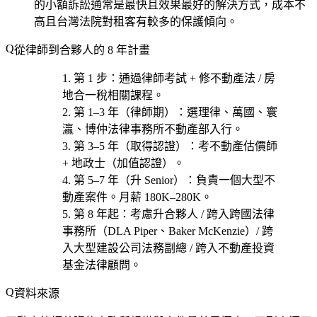
的小額訴訟通常是最快且效果最好的解決方式，成本不
高且台灣法院對租客有較多的保護傾向。
從律師到合夥人的 8 年計畫
第 1 步
：通過律師考試 + 修不動產法 / 房
地合一稅相關課程。
第 1–3 年（律師期）
：選
理律、萬國、寰
瀛、博仲法律事務所不動產部
入行。
第 3–5 年（取得認證）
：考
不動產估價師
+ 地政士（加值認證）
。
第 5–7 年（升 Senior）
：負責一個大型不
動產案件。月薪 180K–280K。
第 8 年起
：考慮
升合夥人 / 跨入跨國法律
事務所（DLA Piper、Baker McKenzie）/ 跨
入大型建設公司法務副總 / 跨入不動產投資
基金法律顧問
。
資料來源