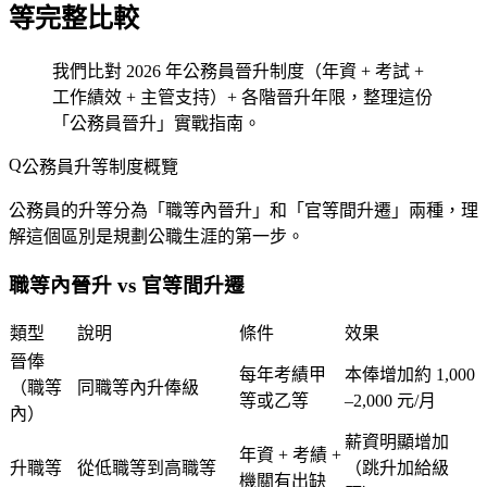
等完整比較
我們比對 2026 年公務員晉升制度（年資 + 考試 +
工作績效 + 主管支持）+ 各階晉升年限，整理這份
「公務員晉升」實戰指南。
公務員升等制度概覽
公務員的升等分為「職等內晉升」和「官等間升遷」兩種，理
解這個區別是規劃公職生涯的第一步。
職等內晉升 vs 官等間升遷
類型
說明
條件
效果
晉俸
每年考績甲
本俸增加約 1,000
（職等
同職等內升俸級
等或乙等
–2,000 元/月
內）
薪資明顯增加
年資 + 考績 +
升職等
從低職等到高職等
（跳升加給級
機關有出缺