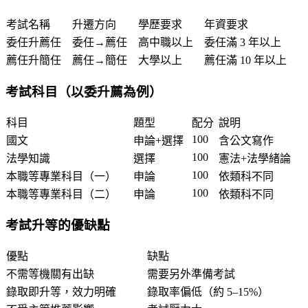
考試名稱
升遷方向
學歷要求
年資要求
委任升薦任
委任→薦任
高中職以上
委任滿 3 年以上
薦任升簡任
薦任→簡任
大學以上
薦任滿 10 年以上
考試科目（以委升薦為例）
科目
題型
配分
說明
100
國文
申論+選擇
含公文寫作
100
法學知識
選擇
憲法+法學緒論
100
本職等專業科目（一）
申論
依類科不同
100
本職等專業科目（二）
申論
依類科不同
考試升等的優缺點
優點
缺點
不需等機關有出缺
需要另外準備考試
錄取即升等，效力明確
錄取率偏低（約 5–15%）