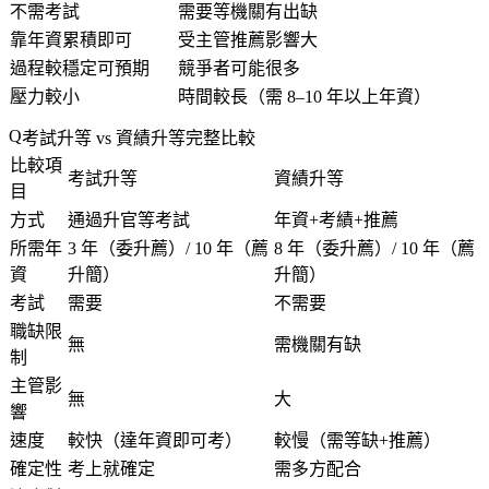
不需考試
需要等機關有出缺
靠年資累積即可
受主管推薦影響大
過程較穩定可預期
競爭者可能很多
壓力較小
時間較長（需 8–10 年以上年資）
考試升等 vs 資績升等完整比較
比較項
考試升等
資績升等
目
方式
通過升官等考試
年資+考績+推薦
所需年
3 年（委升薦）/ 10 年（薦
8 年（委升薦）/ 10 年（薦
資
升簡）
升簡）
考試
需要
不需要
職缺限
無
需機關有缺
制
主管影
無
大
響
速度
較快（達年資即可考）
較慢（需等缺+推薦）
確定性
考上就確定
需多方配合