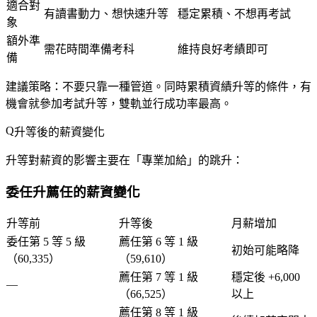
適合對
有讀書動力、想快速升等
穩定累積、不想再考試
象
額外準
需花時間準備考科
維持良好考績即可
備
建議策略
：不要只靠一種管道。同時累積資績升等的條件，有
機會就參加考試升等，雙軌並行成功率最高。
升等後的薪資變化
升等對薪資的影響主要在「專業加給」的跳升：
委任升薦任的薪資變化
升等前
升等後
月薪增加
委任第 5 等 5 級
薦任第 6 等 1 級
初始可能略降
（60,335）
（59,610）
薦任第 7 等 1 級
穩定後 +6,000
—
（66,525）
以上
薦任第 8 等 1 級