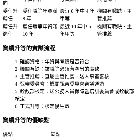
向
委任升
委任職等年資滿
最近 8 年中 4 年
機關有職缺、主
薦任
8 年
甲等
管推薦
薦任升
薦任職等年資滿
最近 10 年中 5
機關有職缺、主
簡任
10 年
年甲等
管推薦
資績升等的實際流程
確認資格
：年資與考績是否符合
機關有缺
：該職等必須有空出的職缺
主管推薦
：直屬主管推薦，送人事室審核
甄審委員會
：機關甄審委員會審議通過
銓敘部核定
：送公務人員保障暨培訓委員會或銓敘部
核定
正式升等
：核定後生效
資績升等的優缺點
優點
缺點