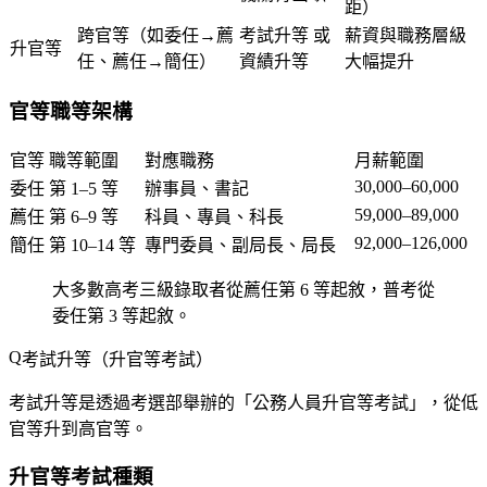
距）
跨官等（如委任→薦
考試升等 或
薪資與職務層級
升官等
任、薦任→簡任）
資績升等
大幅提升
官等職等架構
官等
職等範圍
對應職務
月薪範圍
30,000–60,000
委任
第 1–5 等
辦事員、書記
59,000–89,000
薦任
第 6–9 等
科員、專員、科長
92,000–126,000
簡任
第 10–14 等
專門委員、副局長、局長
大多數高考三級錄取者從薦任第 6 等起敘，普考從
委任第 3 等起敘。
考試升等（升官等考試）
考試升等是透過考選部舉辦的「公務人員升官等考試」，從低
官等升到高官等。
升官等考試種類