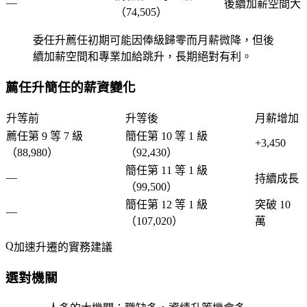
—
後續加薪空間大
（74,505）
委任升薦任初期可能因俸級歸零而月薪微降，但後
續加薪空間和專業加給跳升，長期絕對有利。
薦任升簡任的薪資變化
升等前
升等後
月薪增加
薦任第 9 等 7 級
簡任第 10 等 1 級
+3,450
（88,980）
（92,430）
簡任第 11 等 1 級
—
持續成長
（99,500）
簡任第 12 等 1 級
突破 10
—
（107,020）
萬
加速升遷的實務建議
選對機關