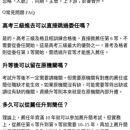
忽略「人脈」
：同期 + 主管 + 上下游；影響晉升。
常見問題 FAQ
高考三級進去可以直接跳過委任嗎？
是的。高考三級及格且經訓練合格後，直接敘薦任第 6 等，不
需要從委任開始。這是高考三級最大的優勢之一。普考及格者
則從委任第 3 等開始，需透過升官等才能進入薦任。
升等後可以留在原機關嗎？
考試升等後不一定需要調機關，但需要原機關有對應的薦任或
簡任職缺才能生效。如果原機關沒有缺，可能需要等待出缺或
調往有缺的機關。資績升等則本來就是在原機關內部升遷。
多久可以從薦任升到簡任？
理論上，薦任年資滿 10 年就可以參加薦升簡考試。但實務
上，從薦任第 6 等升到第 9 等就需要 10–15 年，再加上薦升簡