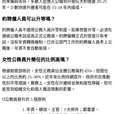
的準備與等待，多數人從進入公職到升簡任大約需要 20–25
年。少數快速升遷者可能在 15–18 年內達成。
約聘僱人員可以升等嗎？
約聘僱人員不適用公務人員升等制度。如果想要升等，必須先
通過公職考試成為正式公務員。約聘僱轉正式的管道只有考
試，沒有年資轉換機制。已在公部門工作的約聘僱人員考上公
職後，年資不會自動銜接。
女性公務員升簡任的比例高嗎？
根據銓敘部統計，女性公務員佔全體公務員約 45%，但簡任
以上的比例約 25–30%。近年來比例持續提升，政府也在推動
性別平等措施。實務上，女性在升遷時並無制度性障礙，但可
能受到組織文化和個人職涯規劃的影響。
公務員晉升的 5 個原則
年資 + 績效 + 主管
：3 大條件；都重要。