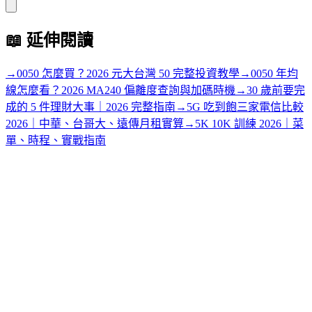
📖
延伸閱讀
→
0050 怎麼買？2026 元大台灣 50 完整投資教學
→
0050 年均
線怎麼看？2026 MA240 偏離度查詢與加碼時機
→
30 歲前要完
成的 5 件理財大事｜2026 完整指南
→
5G 吃到飽三家電信比較
2026｜中華、台哥大、遠傳月租實算
→
5K 10K 訓練 2026｜菜
單、時程、實戰指南