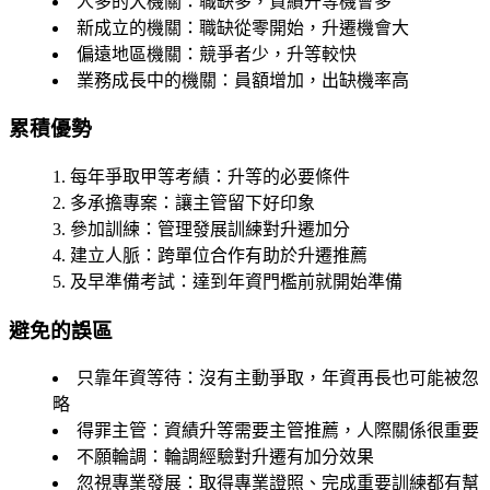
人多的大機關
：職缺多，資績升等機會多
新成立的機關
：職缺從零開始，升遷機會大
偏遠地區機關
：競爭者少，升等較快
業務成長中的機關
：員額增加，出缺機率高
累積優勢
每年爭取甲等考績
：升等的必要條件
多承擔專案
：讓主管留下好印象
參加訓練
：管理發展訓練對升遷加分
建立人脈
：跨單位合作有助於升遷推薦
及早準備考試
：達到年資門檻前就開始準備
避免的誤區
只靠年資等待
：沒有主動爭取，年資再長也可能被忽
略
得罪主管
：資績升等需要主管推薦，人際關係很重要
不願輪調
：輪調經驗對升遷有加分效果
忽視專業發展
：取得專業證照、完成重要訓練都有幫