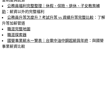
金制度與試算
公務員福利完整整理｜休假、保險、退休、子女教育補
助
：薪資以外的完整福利
公務員升等怎麼升？考試升等 vs 資績升等完整比較
：了解
升等加薪管道
職涯完整地圖
職涯探索器
國營事業薪水一覽表｜台電中油中鋼起薪與年終
：與國營
事業薪資比較