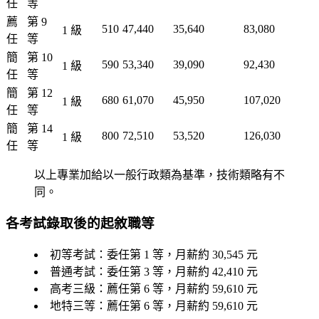
任
等
薦
第 9
510
47,440
35,640
83,080
1 級
任
等
簡
第 10
590
53,340
39,090
92,430
1 級
任
等
簡
第 12
680
61,070
45,950
107,020
1 級
任
等
簡
第 14
800
72,510
53,520
126,030
1 級
任
等
以上專業加給以一般行政類為基準，技術類略有不
同。
各考試錄取後的起敘職等
初等考試
：委任第 1 等，月薪約 30,545 元
普通考試
：委任第 3 等，月薪約 42,410 元
高考三級
：薦任第 6 等，月薪約 59,610 元
地特三等
：薦任第 6 等，月薪約 59,610 元