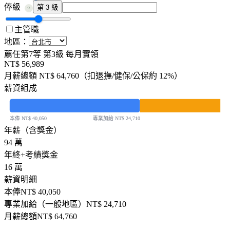
俸級
第 3 級
?
主管職
地區：
薦任第7等
第3級
每月實領
NT$ 56,989
月薪總額
NT$ 64,760
（扣退撫/健保/公保約 12%）
薪資組成
本俸
專業加給
NT$ 40,050
NT$ 24,710
年薪（含獎金）
94 萬
年終+考績獎金
16 萬
薪資明細
本俸
NT$ 40,050
專業加給（
一般
地區）
NT$ 24,710
月薪總額
NT$ 64,760