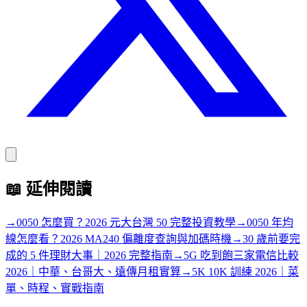
📖
延伸閱讀
→
0050 怎麼買？2026 元大台灣 50 完整投資教學
→
0050 年均
線怎麼看？2026 MA240 偏離度查詢與加碼時機
→
30 歲前要完
成的 5 件理財大事｜2026 完整指南
→
5G 吃到飽三家電信比較
2026｜中華、台哥大、遠傳月租實算
→
5K 10K 訓練 2026｜菜
單、時程、實戰指南