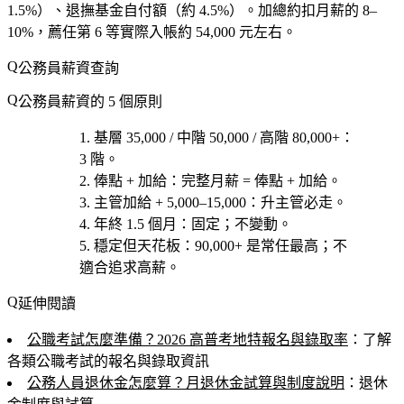
1.5%）、退撫基金自付額（約 4.5%）。加總約扣月薪的 8–
10%，薦任第 6 等實際入帳約 54,000 元左右。
公務員薪資查詢
公務員薪資的 5 個原則
基層 35,000 / 中階 50,000 / 高階 80,000+
：
3 階。
俸點 + 加給
：完整月薪 = 俸點 + 加給。
主管加給 + 5,000–15,000
：升主管必走。
年終 1.5 個月
：固定；不變動。
穩定但天花板
：90,000+ 是常任最高；不
適合追求高薪。
延伸閱讀
公職考試怎麼準備？2026 高普考地特報名與錄取率
：了解
各類公職考試的報名與錄取資訊
公務人員退休金怎麼算？月退休金試算與制度說明
：退休