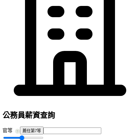
公務員薪資查詢
官等
薦任第7等
?