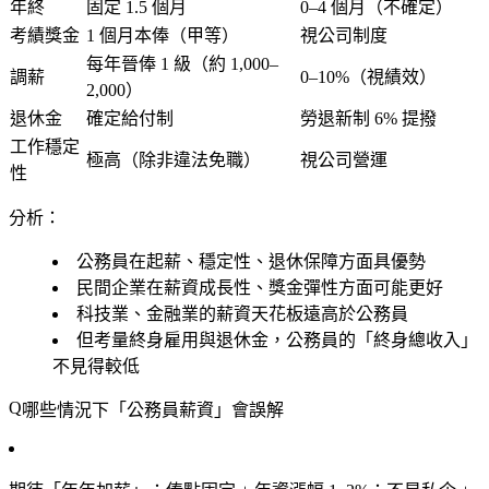
年終
固定 1.5 個月
0–4 個月（不確定）
考績獎金
1 個月本俸（甲等）
視公司制度
每年晉俸 1 級（約 1,000–
調薪
0–10%（視績效）
2,000）
退休金
確定給付制
勞退新制 6% 提撥
工作穩定
極高（除非違法免職）
視公司營運
性
分析：
公務員在
起薪、穩定性、退休保障
方面具優勢
民間企業在
薪資成長性、獎金彈性
方面可能更好
科技業、金融業的薪資天花板遠高於公務員
但考量終身雇用與退休金，公務員的「終身總收入」
不見得較低
哪些情況下「公務員薪資」會誤解