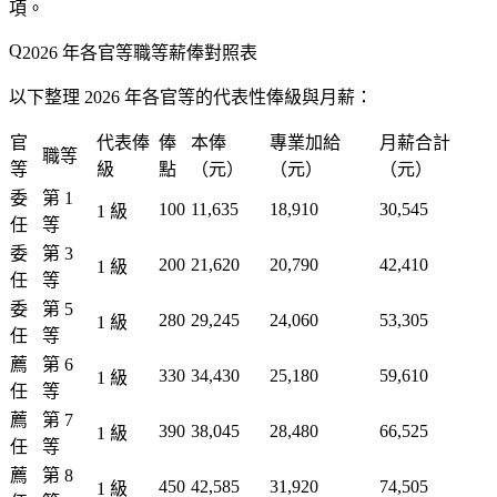
項。
2026 年各官等職等薪俸對照表
以下整理 2026 年各官等的代表性俸級與月薪：
官
代表俸
俸
本俸
專業加給
月薪合計
職等
等
級
點
（元）
（元）
（元）
委
第 1
100
11,635
18,910
30,545
1 級
任
等
委
第 3
200
21,620
20,790
42,410
1 級
任
等
委
第 5
280
29,245
24,060
53,305
1 級
任
等
薦
第 6
330
34,430
25,180
59,610
1 級
任
等
薦
第 7
390
38,045
28,480
66,525
1 級
任
等
薦
第 8
450
42,585
31,920
74,505
1 級