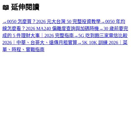
📖
延伸閱讀
→
0050 怎麼買？2026 元大台灣 50 完整投資教學
→
0050 年均
線怎麼看？2026 MA240 偏離度查詢與加碼時機
→
30 歲前要完
成的 5 件理財大事｜2026 完整指南
→
5G 吃到飽三家電信比較
2026｜中華、台哥大、遠傳月租實算
→
5K 10K 訓練 2026｜菜
單、時程、實戰指南