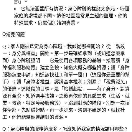
節」。
它無法涵蓋所有情況
：身心障礙的樣態太多元，每個
家庭的處境都不同。這份地圖是常見主題的整理，你的
特殊需求，仍需個別諮詢專業。
常見問題
Q：家人剛被鑑定為身心障礙，我該從哪裡開始？
從「階段
一：身分與權益」開始。第一步是確認拿到（或知道怎麼拿
到）身心障礙證明——它是使用各項服務的基礎。接著讀「身
障福利服務總覽」建立全貌，知道大概有哪些資源；讀「身障
服務怎麼申請」知道該找社工和單一窗口（這是你最重要的幫
手）；讀「身障者權益」認識基本權利；別漏了「稅費減免」
的優惠。這階段的目標，是「站穩起點」——有了身分、對資
源有全貌、知道遇事找誰。之後再依你的具體需求（生活、就
業、教育、特定障礙服務等），跳到對應的階段。別想一次搞
懂全部，先站穩起點，再一步步來。遇到不確定的，就找社
工，他們能幫你連結對的資源。
Q：身心障礙的服務這麼多，怎麼知道我家的情況該用哪些？