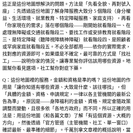
這正是這份地圖想解決的問題。方法是「先看全貌、再對號入
座」：先透過這份地圖了解身障服務大致分 5 個階段（身分權
益、生活環境、就業教育、特定障礙服務、家庭支持），再看
「你家現在的需求」落在哪個階段——剛開始就看階段一、在
處理無障礙或交通就看階段二、要找工作或安排教育就看階段
三、是特定障礙（聽障視障精神障礙）就看階段四、是照顧者
或罕病家庭就看階段五。不必全部都用——依你的實際需求，
找對應的資源即可。如果還是不確定，最可靠的方式是「找社
工」——說明你家的情況，讓專業幫你評估該用哪些資源。地
圖幫你看見選項，社工幫你對症下藥。
Q：這份地圖裡的服務，金額和資格是準的嗎？
這份地圖的作
用是「讓你知道有哪些資源、大致是什麼、該往哪找」，但
「具體的金額、資格、申請規定，一律以各主管機關的最新公
告為準」。原因是——身障福利的金額、資格、規定會隨政策
調整而變動，且很多依「各地方政府」而不同。所以正確的用
法是：用這份地圖（和各篇文章）了解「有這個資源、大概的
方向」，然後透過「官方管道（主管機關、社工、單一窗口）
確認最新、最準確的細節」。千萬別拿文章裡的概括說明，當