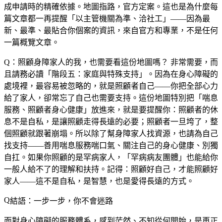
成申請時的精確依據。地圖指路，官方定案。這也是為什麼每
篇文章都一再提醒「以主管機關為準、洽社工」——因為最
新、最準、最貼合你個案的資訊，來自官方和專業，不是任何
一篇概覽文章。
Q：照顧身障家人的我，也需要看這份地圖嗎？
非常需要，而
且請務必讀「階段五：家庭與特殊支持」。因為在身心障礙的
處境裡，最容易被忽略的，就是照顧者自己——你把全部心力
給了家人，卻常忘了自己也需要支持。這份地圖特別把「喘息
服務、照顧者身心健康」放進來，就是要提醒你：照顧者的休
息不是自私，是讓照顧走得長遠的必要；照顧者一旦垮了，整
個照顧就跟著崩塌。所以除了幫身障家人找資源，也請為自己
找支持——善用喘息服務喘口氣、關注自己的身心健康、別獨
自扛。如果你照顧的是罕病家人，「罕病病友團體」也能給你
一般人給不了的理解和扶持。記得：照顧好自己，才能照顧好
家人——這不是自私，是智慧，也是愛得長遠的方式。
結語：一步一步，你不會迷路
面對身心障礙的服務體系，感到茫然、不知從何開始，是再正