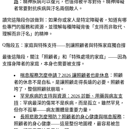
路
：精神疾病可以復元，也值得被平等對待。精神障礙
者常要對抗疾病與汙名兩個敵人。
讀完這階段你該做到
：如果你或家人是特定障礙者，知道有哪
些專門的服務和資源，並理解每種障礙背後「支持而非取代、
理解而非汙名」的精神。
階段五：家庭與特殊支持——別讓照顧者與特殊家庭獨自撐
最後這階段，關注「照顧者」和「特殊處境的家庭」——因為
支撐身障者的家庭，本身也需要被支撐。
喘息服務怎麼申請？2026 讓照顧者也能休息
：照顧
者的休息不是自私，是讓照顧走得長遠的必要。照顧者
垮了，整個照顧就崩塌。
罕見疾病的支持與資源：2026 診斷、用藥與病友支
持
：罕病最深的傷常不是疾病，而是孤立。雖然罕見，
但你不孤單——病友團體是重要力量。
長照悲歌怎麼預防？照顧者的身心健康與喘息服務
：
照顧者的身心健康——這是整份地圖裡，最容易被忽