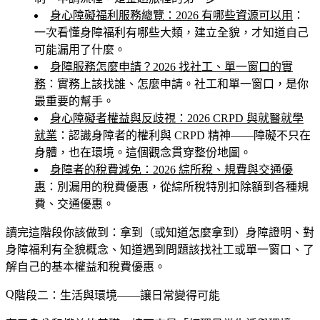
身心障礙福利服務總覽：2026 有哪些資源可以用
：
一次看懂身障福利有哪些大類，建立全貌，才知道自己
可能漏用了什麼。
身障服務怎麼申請？2026 找社工、單一窗口的實
務
：實務上該找誰、怎麼申請。社工和單一窗口，是你
最重要的幫手。
身心障礙者權益與反歧視：2026 CRPD 與就醫就學
就業
：認識身障者的權利與 CRPD 精神——障礙不只在
身體，也在環境。這個觀念貫穿整份地圖。
身障者的稅費減免：2026 綜所稅、規費與交通優
惠
：別漏用的稅費優惠，從綜所稅特別扣除額到各種規
費、交通優惠。
讀完這階段你該做到
：拿到（或知道怎麼拿到）身障證明、對
身障福利有全貌概念、知道遇到問題該找社工或單一窗口、了
解自己的基本權益和稅費優惠。
階段二：生活與環境——讓日常變得可能