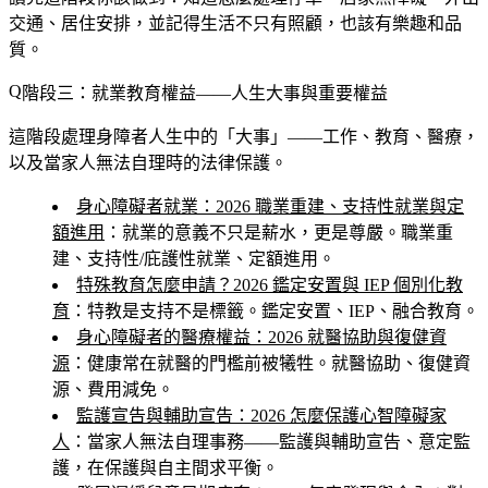
交通、居住安排，並記得生活不只有照顧，也該有樂趣和品
質。
階段三：就業教育權益——人生大事與重要權益
這階段處理身障者人生中的「大事」——工作、教育、醫療，
以及當家人無法自理時的法律保護。
身心障礙者就業：2026 職業重建、支持性就業與定
額進用
：就業的意義不只是薪水，更是尊嚴。職業重
建、支持性/庇護性就業、定額進用。
特殊教育怎麼申請？2026 鑑定安置與 IEP 個別化教
育
：特教是支持不是標籤。鑑定安置、IEP、融合教育。
身心障礙者的醫療權益：2026 就醫協助與復健資
源
：健康常在就醫的門檻前被犧牲。就醫協助、復健資
源、費用減免。
監護宣告與輔助宣告：2026 怎麼保護心智障礙家
人
：當家人無法自理事務——監護與輔助宣告、意定監
護，在保護與自主間求平衡。