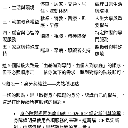
停車、居家、交通、居
處理日常生活
二、生活與環境
住、運動休閒
與環境
就業、特教、醫療、監
人生大事與重
三、就業教育權益
護、早療
要權益
四、感官與心智障
特定障礙的專
聽障、視障、精神障礙
礙服務
門服務
五、家庭與特殊支
照顧者與特殊
喘息、罕病、照顧者支持
持
處境
這 5 個階段大致是「由基礎到專門、由個人到家庭」的順序，
但不必照順序走——依你當下的需求，跳到對應的階段即可。
階段一：身分與權益——先站穩起點
一切的起點，是「取得身心障礙的身分、認識自己的權益」。
這是打開後續所有服務的鑰匙。
身心障礙證明怎麼申請？2026 ICF 鑑定新制與流程
：
身障證明是使用各項服務的基礎。這篇講 ICF 鑑定新
制、申請流程，是整趟旅程的第一步。