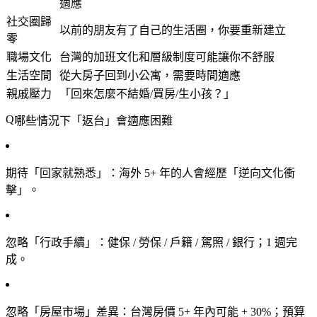
適應
社交圈歸
以前的朋友有了自己的生活圈，你要重新建立
零
職場文化
台灣的加班文化和層級制度可能讓你不舒服
生活空間
從大房子回到小公寓，需要時間適應
親戚壓力
「回來怎麼不結婚/買房/生小孩？」
哪些情況下「返台」會適應困難
期待「回家就熟悉」
：海外 5+ 年的人會經歷「逆向文化衝
擊」。
忽略「行政手續」
：健保 / 勞保 / 戶籍 / 駕照 / 銀行；1 週完
成。
忽略「房屋市場」差異
：台灣房價 5+ 年內可能 + 30%；預算