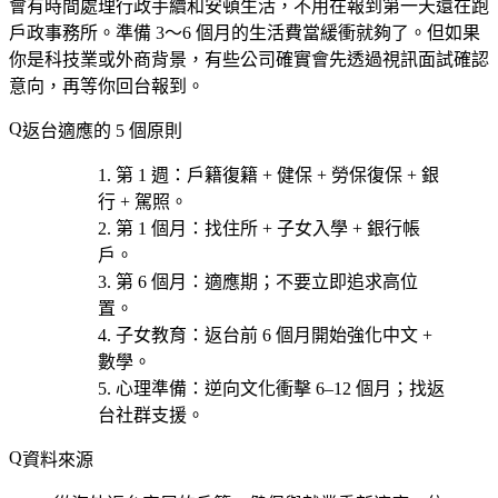
會有時間處理行政手續和安頓生活，不用在報到第一天還在跑
戶政事務所。準備 3～6 個月的生活費當緩衝就夠了。但如果
你是科技業或外商背景，有些公司確實會先透過視訊面試確認
意向，再等你回台報到。
返台適應的 5 個原則
第 1 週
：戶籍復籍 + 健保 + 勞保復保 + 銀
行 + 駕照。
第 1 個月
：找住所 + 子女入學 + 銀行帳
戶。
第 6 個月
：適應期；不要立即追求高位
置。
子女教育
：返台前 6 個月開始強化中文 +
數學。
心理準備
：逆向文化衝擊 6–12 個月；找返
台社群支援。
資料來源