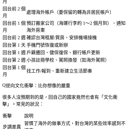
月
回台前 2 個
處理海外帳戶（要保留的轉為非居民帳戶）
月
回台前 1 個
預訂搬家公司（海運行李約 1～2 個月到）、通知
月
海外房東
回台前 2 週
確認台灣租屋/買房、安排機場接機
回台第 1 天
手機門號恢復或新辦
回台第 1 週
戶籍遷回、健保復保、銀行帳戶更新
回台第 2 週
小孩註冊學校、駕照換發（如海外駕照）
回台第 1 個
找工作/報到、重新建立生活節奏
月
逆向文化衝擊：比你想像的嚴重
很多人沒預期到的是，回自己的國家竟然也會有「文化衝
擊」。常見的狀況：
衝擊
說明
習慣了海外的做事方式，對台灣的某些效率感到不
步調差異