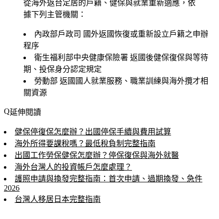
從海外返台定居的戶籍、健保與就業重新適應，依
據下列主管機關：
內政部戶政司
國外返國恢復或重新設立戶籍之申辦
程序
衛生福利部中央健康保險署
返國後健保復保與等待
期、投保身分認定規定
勞動部
返國國人就業服務、職業訓練與海外攬才相
關資源
延伸閱讀
健保停復保怎麼辦？出國停保手續與費用試算
海外所得要課稅嗎？最低稅負制完整指南
出國工作勞保健保怎麼辦？停保復保與海外就醫
海外台灣人的投資帳戶怎麼處理？
護照申請與換發完整指南：首次申請、過期換發、急件
2026
台灣人移居日本完整指南