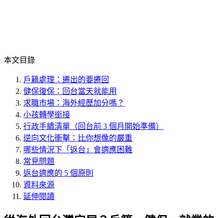
本文目錄
戶籍處理：遷出的要遷回
健保復保：回台當天就能用
求職市場：海外經歷加分嗎？
小孩轉學銜接
行政手續清單（回台前 3 個月開始準備）
逆向文化衝擊：比你想像的嚴重
哪些情況下「返台」會適應困難
常見問題
返台適應的 5 個原則
資料來源
延伸閱讀