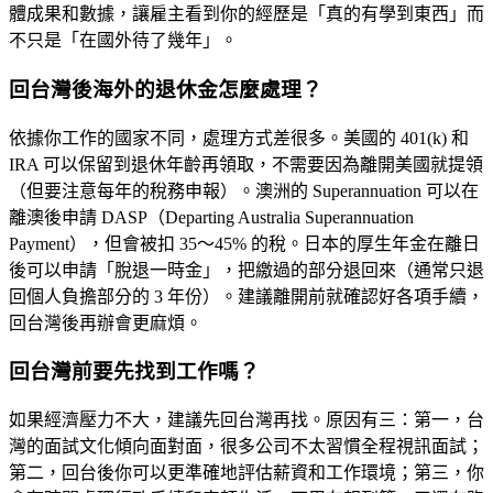
體成果和數據，讓雇主看到你的經歷是「真的有學到東西」而
不只是「在國外待了幾年」。
回台灣後海外的退休金怎麼處理？
依據你工作的國家不同，處理方式差很多。美國的 401(k) 和
IRA 可以保留到退休年齡再領取，不需要因為離開美國就提領
（但要注意每年的稅務申報）。澳洲的 Superannuation 可以在
離澳後申請 DASP（Departing Australia Superannuation
Payment），但會被扣 35～45% 的稅。日本的厚生年金在離日
後可以申請「脫退一時金」，把繳過的部分退回來（通常只退
回個人負擔部分的 3 年份）。建議離開前就確認好各項手續，
回台灣後再辦會更麻煩。
回台灣前要先找到工作嗎？
如果經濟壓力不大，建議先回台灣再找。原因有三：第一，台
灣的面試文化傾向面對面，很多公司不太習慣全程視訊面試；
第二，回台後你可以更準確地評估薪資和工作環境；第三，你