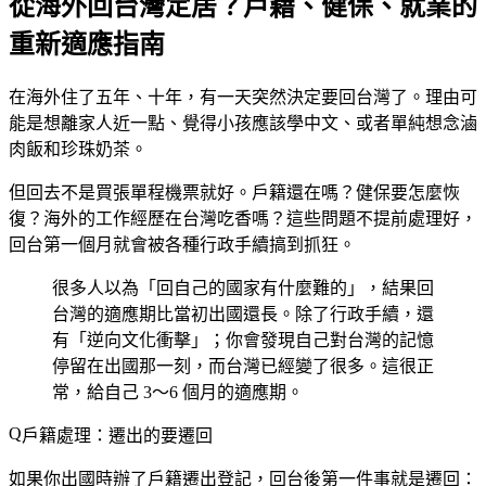
從海外回台灣定居？戶籍、健保、就業的
重新適應指南
在海外住了五年、十年，有一天突然決定要回台灣了。理由可
能是想離家人近一點、覺得小孩應該學中文、或者單純想念滷
肉飯和珍珠奶茶。
但回去不是買張單程機票就好。戶籍還在嗎？健保要怎麼恢
復？海外的工作經歷在台灣吃香嗎？這些問題不提前處理好，
回台第一個月就會被各種行政手續搞到抓狂。
很多人以為「回自己的國家有什麼難的」，結果回
台灣的適應期比當初出國還長。除了行政手續，還
有「逆向文化衝擊」；你會發現自己對台灣的記憶
停留在出國那一刻，而台灣已經變了很多。這很正
常，給自己 3～6 個月的適應期。
戶籍處理：遷出的要遷回
如果你出國時辦了戶籍遷出登記，回台後第一件事就是遷回：