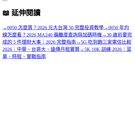
📖
延伸閱讀
→
0050 怎麼買？2026 元大台灣 50 完整投資教學
→
0050 年均
線怎麼看？2026 MA240 偏離度查詢與加碼時機
→
30 歲前要完
成的 5 件理財大事｜2026 完整指南
→
5G 吃到飽三家電信比較
2026｜中華、台哥大、遠傳月租實算
→
5K 10K 訓練 2026｜菜
單、時程、實戰指南