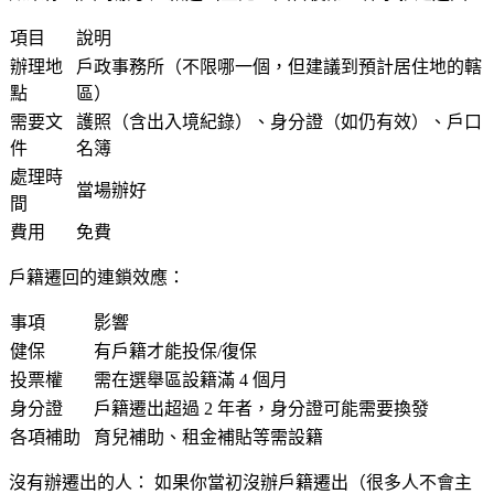
項目
說明
辦理地
戶政事務所（不限哪一個，但建議到預計居住地的轄
點
區）
需要文
護照（含出入境紀錄）、身分證（如仍有效）、戶口
件
名簿
處理時
當場辦好
間
費用
免費
戶籍遷回的連鎖效應：
事項
影響
健保
有戶籍才能投保/復保
投票權
需在選舉區設籍滿 4 個月
身分證
戶籍遷出超過 2 年者，身分證可能需要換發
各項補助
育兒補助、租金補貼等需設籍
沒有辦遷出的人：
如果你當初沒辦戶籍遷出（很多人不會主