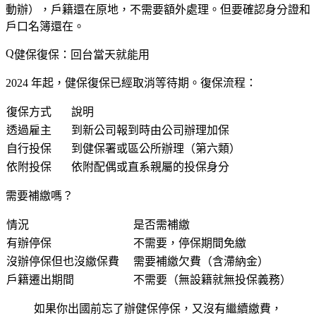
動辦），戶籍還在原地，不需要額外處理。但要確認身分證和
戶口名簿還在。
健保復保：回台當天就能用
2024 年起，健保復保已經取消等待期。復保流程：
復保方式
說明
透過雇主
到新公司報到時由公司辦理加保
自行投保
到健保署或區公所辦理（第六類）
依附投保
依附配偶或直系親屬的投保身分
需要補繳嗎？
情況
是否需補繳
有辦停保
不需要，停保期間免繳
沒辦停保但也沒繳保費
需要補繳欠費（含滯納金）
戶籍遷出期間
不需要（無設籍就無投保義務）
如果你出國前忘了辦健保停保，又沒有繼續繳費，