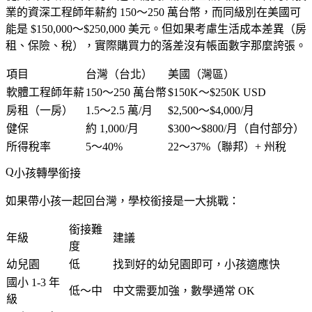
業的資深工程師年薪約 150～250 萬台幣，而同級別在美國可
能是 $150,000～$250,000 美元。但如果考慮生活成本差異（房
租、保險、稅），實際購買力的落差沒有帳面數字那麼誇張。
項目
台灣（台北）
美國（灣區）
軟體工程師年薪
150～250 萬台幣
$150K～$250K USD
房租（一房）
1.5～2.5 萬/月
$2,500～$4,000/月
健保
約 1,000/月
$300～$800/月（自付部分）
所得稅率
5～40%
22～37%（聯邦）+ 州稅
小孩轉學銜接
如果帶小孩一起回台灣，學校銜接是一大挑戰：
銜接難
年級
建議
度
幼兒園
低
找到好的幼兒園即可，小孩適應快
國小 1-3 年
低～中
中文需要加強，數學通常 OK
級