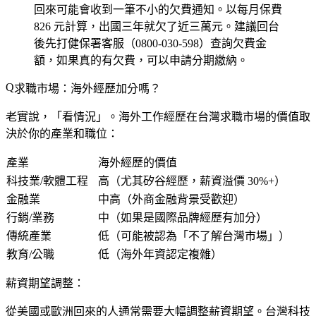
回來可能會收到一筆不小的欠費通知。以每月保費
826 元計算，出國三年就欠了近三萬元。建議回台
後先打健保署客服（0800-030-598）查詢欠費金
額，如果真的有欠費，可以申請分期繳納。
求職市場：海外經歷加分嗎？
老實說，「看情況」。海外工作經歷在台灣求職市場的價值取
決於你的產業和職位：
產業
海外經歷的價值
科技業/軟體工程
高（尤其矽谷經歷，薪資溢價 30%+）
金融業
中高（外商金融背景受歡迎）
行銷/業務
中（如果是國際品牌經歷有加分）
傳統產業
低（可能被認為「不了解台灣市場」）
教育/公職
低（海外年資認定複雜）
薪資期望調整：
從美國或歐洲回來的人通常需要大幅調整薪資期望。台灣科技