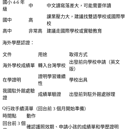
國小 4-6 年
中
中文讀寫落差大，可能需要伴讀
級
課業壓力大，建議找雙語學校或國際學
國中
高
校
高中
非常高
建議走國際學校或實驗教育
海外學歷認證：
文件
用途
取得方式
出發前向學校申請（英文
海外學校成績單
轉入台灣學校
版）
證明學習連續
在學證明
學校出具
性
我國駐外館處驗
成績單驗證
出發前到駐外館處辦理
證
行政手續清單（回台前 3 個月開始準備）
時間點
動作
回台前 3 個
確認護照效期、申請小孩的成績單和學歷證明