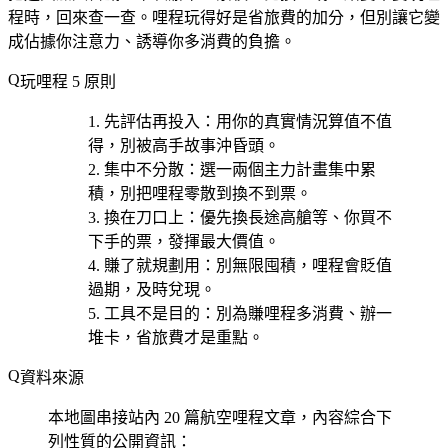
程時，回來查一查。哩程玩得好是省旅費的加分，但別讓它變
成佔據你注意力、誘導你多消費的負擔。
玩哩程 5 原則
先評估再投入
：用你的真實情況算值不值
得，別被高手故事沖昏頭。
集中不分散
：選一兩個主力計畫集中累
積，別把哩程零散到換不到票。
換在刀口上
：優先換長途高艙等、你買不
下手的票，發揮最大價值。
賺了就規劃用
：別無限囤積，哩程會貶值
過期，及時兌現。
工具不是目的
：別為賺哩程多消費、辦一
堆卡，省旅費才是重點。
資料來源
本地圖串接站內 20 篇航空哩程文章，內容綜合下
列性質的公開資訊：