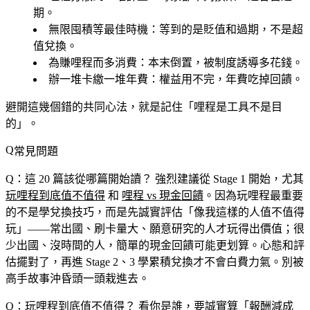
期。
無限囤積等最佳時機
：等到的是貶值和過期，不是超
值兌換。
為賺哩程而多消費
：本末倒置，被制度誘導多花錢。
辦一堆卡繳一堆年費
：權益用不完，年費吃掉回饋。
避開這幾個錯的共同心法，就是記住「哩程是工具不是目
的」。
常見問題
Q：這 20 篇該從哪篇開始讀？
強烈建議從 Stage 1 開始，尤其
玩哩程到底值不值得
和
哩程 vs 現金回饋
。因為玩哩程最重要
的不是學兌換技巧，而是先誠實評估「像我這樣的人值不值得
玩」——常出國、刷卡量大、願意研究的人才玩得出價值；很
少出國、沒時間的人，簡單的現金回饋可能更划算。心態和評
估擺對了，再進 Stage 2、3 學累積兌換才不會白費力氣。別被
高手故事沖昏頭一頭栽進去。
Q：玩哩程到底值不值得？
看你是誰，要誠實算「報酬減成