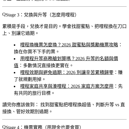
Stage 3：兌換與升等（怎麼用哩程）
累積是手段，兌換才是目的。學會找甜蜜點、把哩程換在刀口
上、別讓它過期。
哩程換機票怎麼換？2026 甜蜜點與獎勵機票攻略
：
換在你買不下手的票。
用哩程升等商務艙划算嗎？2026 升等的名額與價
值
：多數情況直接換更實在。
哩程效期與避免過期：2026 別讓辛苦累積歸零
：賺
了就規劃用掉。
哩程家庭共享與湊哩程：2026 家庭方案怎麼用
：先
有共同的旅行目標。
讀完你應該做到：
找到甜蜜點把哩程換超值、判斷升等 vs 直
接換、管好效期別過期。
Stage 4：機票實務（用現金也要會買）