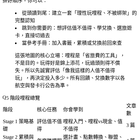
排好順序。你可以：
從頭讀到尾
：建立一套「理性玩哩程、不被綁架」的
完整認知
跳到你需要的
：想評估值不值得、學兌換、選旅遊
卡，直接切過去
當參考手冊
：加入書籤，累積或兌換前回來查
這張地圖的核心立場：哩程是「省旅費的工具」，
不是目的。玩得好是錦上添花，玩過頭則得不償
失。所以先誠實評估「像我這樣的人值不值得
玩」，再決定投入多少。所有回饋、兌換數字以各
航空與發卡行公告為準。
5 階段哩程總覽
文章
階段
核心任務
你會學到
數
Stage 1 策略基
評估值不值
哩程入門、哩程vs現金、值
3 篇
礎
得
不值得
Stage 2 累積與
選計畫、點數轉換、聯盟、