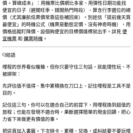
價 + 算總成本」：用機票比價網比多家、用彈性日期功能找
便宜的日子（避開旺季、錯開熱門時段）、算含行李選位的總
價（尤其廉航低票價常靠這些補回來）。別迷信「提前幾天買
最便宜」的時機公式（機票是動態定價、沒有神奇時機），用
價格追蹤盯降價、設個夠便宜的目標價達標就出手。詳見
便
宜機票
和
購票時機
。
結語
哩程的世界看似複雜，但你只要守住三句話，就能理性玩、不
被綁架：
先評估值不值得、集中累積換在刀口上、記住哩程是工具不是
目的。
記住這三句，你可以在適合自己的前提下，用哩程換到超值的
旅程；也能在發現不適合時，果斷選擇簡單的現金回饋，把心
力省下來做更有價值的事。
把這頁加入書籤。下次辦卡、累積、兌換，或糾結要不要玩哩