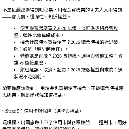
不是每趟都換得到哩程票，用現金買機票的功夫人人用得到
——會比價、懂彈性、知道權益。
便宜機票怎麼買？2026 比價、淡旺季與錯誤票攻
略
：彈性比價算總成本。
機票什麼時候買最便宜？2026 購票時機的迷思破
解
：破解「越早越便宜」。
轉機還是直飛？2026 長轉機、過境與轉機策略
：省
錢 vs 銜接風險。
航班延誤、取消、超賣：2026 旅客權益與求償
：遇
狀況不吃悶虧。
讀完你應該做到：
用現金也買到便宜機票、不被購票時機迷
思綁架、航班出狀況知道權益。
Stage 5：信用卡與保障（選卡與權益）
玩哩程、出國旅遊少不了信用卡與各種權益——選對卡、用好