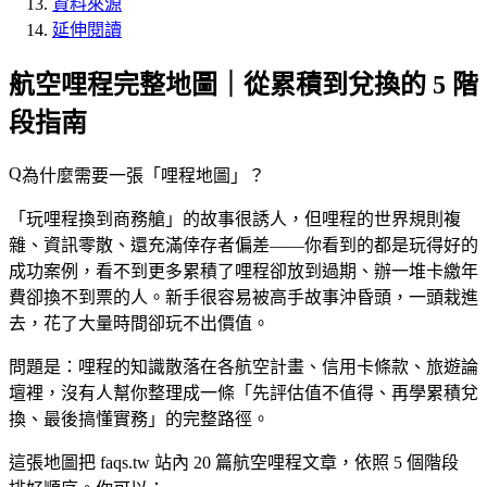
資料來源
延伸閱讀
航空哩程完整地圖｜從累積到兌換的 5 階
段指南
為什麼需要一張「哩程地圖」？
「玩哩程換到商務艙」的故事很誘人，但哩程的世界規則複
雜、資訊零散、還充滿倖存者偏差——你看到的都是玩得好的
成功案例，看不到更多累積了哩程卻放到過期、辦一堆卡繳年
費卻換不到票的人。新手很容易被高手故事沖昏頭，一頭栽進
去，花了大量時間卻玩不出價值。
問題是：哩程的知識散落在各航空計畫、信用卡條款、旅遊論
壇裡，沒有人幫你整理成一條「先評估值不值得、再學累積兌
換、最後搞懂實務」的完整路徑。
這張地圖把 faqs.tw 站內
20 篇航空哩程文章
，依照
5 個階段