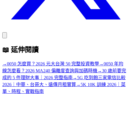
📖
延伸閱讀
→
0050 怎麼買？2026 元大台灣 50 完整投資教學
→
0050 年均
線怎麼看？2026 MA240 偏離度查詢與加碼時機
→
30 歲前要完
成的 5 件理財大事｜2026 完整指南
→
5G 吃到飽三家電信比較
2026｜中華、台哥大、遠傳月租實算
→
5K 10K 訓練 2026｜菜
單、時程、實戰指南