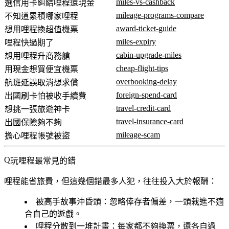
miles-vs-cashback
選信用卡糾結哩程還現金
mileage-programs-compare
不知道累積哪家哩程
award-ticket-guide
想用哩程換超值機票
miles-expiry
哩程快過期了
cabin-upgrade-miles
想用哩程升商務艙
cheap-flight-tips
用現金想買便宜機票
overbooking-delay
航班延誤取消想求償
foreign-spend-card
出國刷卡怕被收手續費
travel-credit-card
想挑一張旅遊神卡
travel-insurance-card
出國保險夠不夠
mileage-scam
擔心哩程帳號被盜
玩哩程最常見的錯
哩程能省旅費，但這幾個錯最多人犯，往往投入大於報酬：
被高手故事沖昏頭
：忽略倖存者偏差，一頭栽進不適
合自己的遊戲。
哩程分散到一堆計畫
：每家都不夠換票，還各自過