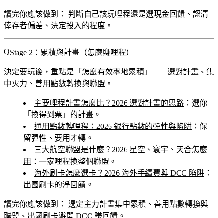
讀完你應該做到：
判斷自己該玩哩程還是選現金回饋、認清
倖存者偏差、決定投入的程度。
Stage 2：累積與計畫（怎麼賺哩程）
決定要玩後，重點是「怎麼有效率地累積」——選對計畫、集
中火力、善用點數轉換與聯盟。
主要哩程計畫怎麼比？2026 選對計畫的思路
：選你
「換得到票」的計畫。
通用點數轉哩程：2026 銀行點數的彈性與陷阱
：保
留彈性、要用才轉。
三大航空聯盟是什麼？2026 星空、寰宇、天合怎麼
用
：一家哩程換整個聯盟。
海外刷卡怎麼選卡？2026 海外手續費與 DCC 陷阱
：
出國刷卡的淨回饋。
讀完你應該做到：
選定主力計畫集中累積、善用點數轉換與
聯盟、出國刷卡避開 DCC 賺回饋。