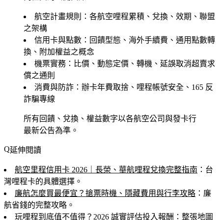
航空計畫規則
：各航空哩程累積、兌換、效期、聯盟
之架構
信用卡與點數
：回饋型態、海外手續費、通用點數轉
換、附加權益之概念
機票實務
：比價、動態定價、轉機、延誤取消超賣求
償之通則
消費與防詐
：辦卡年費取捨、哩程帳號安全、165 反
詐騙專線
所有回饋、兌換、權益數字以各航空公司與發卡行
最新公告為準。
延伸閱讀
航空里程信用卡 2026｜長榮、華航哩程兌換完整指南
：台
灣哩程卡的具體選擇。
廉航怎麼買最便宜？搶票時機、隱藏費用與行李攻略
：廉
航省錢的完整攻略。
玩哩程到底值不值得？2026 誠實評估投入報酬
：整張地圖