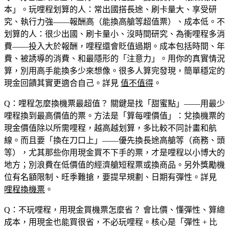
本」。玩哩程划算的人：常出國搭長途、刷卡量大、享受研
究、執行力強——報酬高（能換高艙等超值票）、成本低。不
划算的人：很少出國、刷卡量小、沒時間研究、為衝哩程多消
費——投入大於報酬，哩程還會貶值過期。成本包括時間、年
費、被誘導的消費、和最隱形的「注意力」。用你的真實情況
算，別用高手能換多少來想像。很多人算完發現，簡單穩定的
現金回饋其實更適合自己。詳見
值不值得
。
Q：哩程怎麼換機票最超值？
關鍵是找「甜蜜點」——用最少
哩程換到最高價值的票。方法是「算每哩價值」：兌換機票的
現金價值除以所需哩程，越高越划算，多比較不同計畫和航
線。而且要「換在刀口上」——優先換長途高艙等（商務、頭
等），尤其那些你用現金買不下手的票，才是哩程以小博大的
地方；別浪費在低價值的經濟艙短程票或換商品。另外獎勵機
位有名額限制、旺季難搶，要提早規劃、日期有彈性。詳見
哩程換機票
。
Q：不玩哩程，用現金買機票怎麼省？
會比價、懂彈性、算總
成本，用現金也能買很省，不必玩哩程。核心是「彈性 + 比