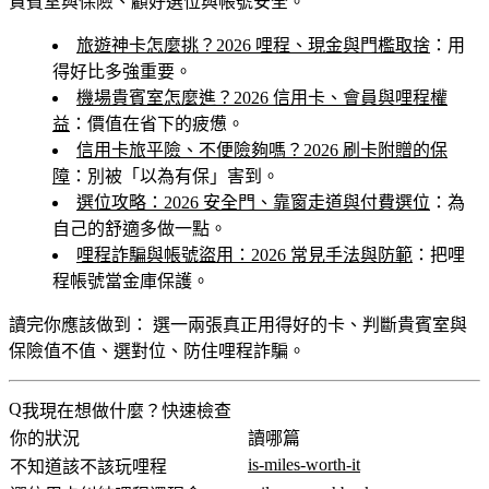
貴賓室與保險、顧好選位與帳號安全。
旅遊神卡怎麼挑？2026 哩程、現金與門檻取捨
：用
得好比多強重要。
機場貴賓室怎麼進？2026 信用卡、會員與哩程權
益
：價值在省下的疲憊。
信用卡旅平險、不便險夠嗎？2026 刷卡附贈的保
障
：別被「以為有保」害到。
選位攻略：2026 安全門、靠窗走道與付費選位
：為
自己的舒適多做一點。
哩程詐騙與帳號盜用：2026 常見手法與防範
：把哩
程帳號當金庫保護。
讀完你應該做到：
選一兩張真正用得好的卡、判斷貴賓室與
保險值不值、選對位、防住哩程詐騙。
我現在想做什麼？快速檢查
你的狀況
讀哪篇
is-miles-worth-it
不知道該不該玩哩程