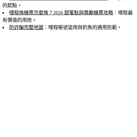
的起點。
哩程換機票怎麼換？2026 甜蜜點與獎勵機票攻略
：哩程最
有價值的用途。
防詐騙完整地圖
：哩程帳號盜用與釣魚的通用防範。