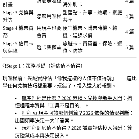
怎麼賺哩程
4 篇
計畫
海外刷卡
Stage 3 兌換與
甜蜜點、升等、效期、家庭
怎麼用哩程
4 篇
升等
共享
Stage 4 機票實
用現金也要
便宜機票、購票時機、轉
4 篇
務
會買
機、延誤求償
Stage 5 信用卡
旅遊卡、貴賓室、保險、選
選卡與權益
5 篇
與保障
位、防詐
Stage 1：策略基礎（評估值不值得）
玩哩程前，先誠實評估「像我這樣的人值不值得玩」——這比
學任何兌換技巧都重要。玩錯了，投入遠大於報酬。
航空哩程是什麼？2026 累積、兌換與新手入門
：搞
懂哩程本質與「工具不是目的」。
哩程 vs 現金回饋哪個划算？2026 依你的情況判斷
：
出國頻率決定一大半答案。
玩哩程到底值不值得？2026 誠實評估投入報酬
：算
清隱藏成本再決定投入。