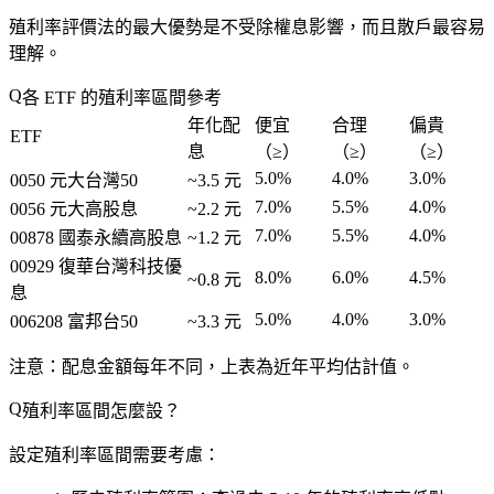
殖利率評價法的最大優勢是
不受除權息影響
，而且散戶最容易
理解。
各 ETF 的殖利率區間參考
年化配
便宜
合理
偏貴
ETF
息
（≥）
（≥）
（≥）
5.0%
4.0%
3.0%
0050 元大台灣50
~3.5 元
7.0%
5.5%
4.0%
0056 元大高股息
~2.2 元
7.0%
5.5%
4.0%
00878 國泰永續高股息
~1.2 元
00929 復華台灣科技優
8.0%
6.0%
4.5%
~0.8 元
息
5.0%
4.0%
3.0%
006208 富邦台50
~3.3 元
注意：配息金額每年不同，上表為近年平均估計值。
殖利率區間怎麼設？
設定殖利率區間需要考慮：