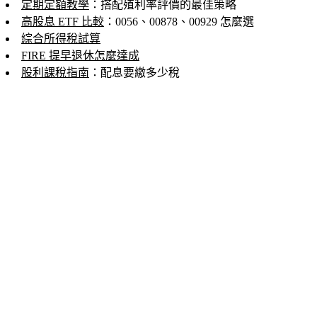
定期定額教學
：搭配殖利率評價的最佳策略
高股息 ETF 比較
：0056、00878、00929 怎麼選
綜合所得稅試算
FIRE 提早退休怎麼達成
股利課稅指南
：配息要繳多少稅