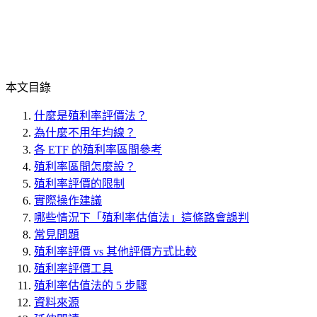
本文目錄
什麼是殖利率評價法？
為什麼不用年均線？
各 ETF 的殖利率區間參考
殖利率區間怎麼設？
殖利率評價的限制
實際操作建議
哪些情況下「殖利率估值法」這條路會誤判
常見問題
殖利率評價 vs 其他評價方式比較
殖利率評價工具
殖利率估值法的 5 步驟
資料來源