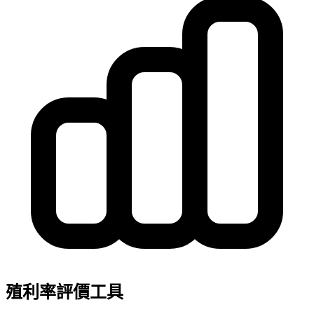
殖利率評價工具