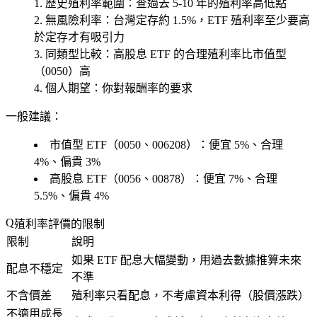
歷史殖利率範圍
：查過去 5-10 年的殖利率高低點
無風險利率
：台灣定存約 1.5%，ETF 殖利率至少要高
於定存才有吸引力
同類型比較
：高股息 ETF 的合理殖利率比市值型
（0050）高
個人期望
：你對報酬率的要求
一般建議：
市值型 ETF
（0050、006208）：便宜 5%、合理
4%、偏貴 3%
高股息 ETF
（0056、00878）：便宜 7%、合理
5.5%、偏貴 4%
殖利率評價的限制
限制
說明
如果 ETF 配息大幅變動，用過去數據推算未來
配息不穩定
不準
不含價差
殖利率只看配息，不考慮資本利得（股價漲跌）
不適用成長