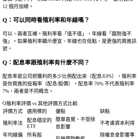
12 個月加總。
Q：可以同時看殖利率和年線嗎？
可以，兩者互補。殖利率看「值不值」，年線看「趨勢強不
強」。如果殖利率顯示便宜、年線也在低點，是更強的買進訊
號。
Q：配息率跟殖利率有什麼不同？
配息率是公司把獲利的多少比例配出來（配息/EPS），殖利率
是你買進的投報率（配息/股價）。配息率 70% 不代表殖利率
7%，兩者是不同概念。
殖利率評價 vs 其他評價方式比較
評價方式
適用標的
優點
缺點
簡單直覺、不受除
配息穩定的
殖利率法
不考慮資本利得
ETF
息影響
年均線偏
所有股
除權息會影響準
反映趨勢動能