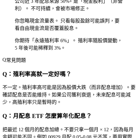
公司近 3 年配息來源 50%+ 是「現金股利」（非營
利）。
不可持續，會被市場修正。
你忽略現金流量表。
只看每股盈餘可能誤判，要
看自由現金流是否覆蓋股息。
你期待「永遠殖利率 6%」。
殖利率隨股價變動，
5 年後可能稀釋到 3%。
常見問題
Q：殖利率高就一定好嗎？
不一定。殖利率高可能是因為股價大跌（而非配息增加）。要
確認配息是否能維持。如果公司獲利衰退，未來配息可能減
少，高殖利率只是暫時的。
Q：月配息 ETF 怎麼算年化配息？
把最近 12 個月的配息加總。不要只拿一個月 × 12，因為每月
金額可能不同。例如 00929 月配 0.05-0.08 元不等，要用實際