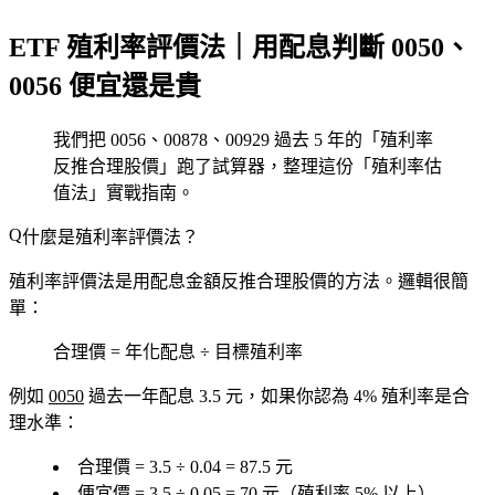
ETF 殖利率評價法｜用配息判斷 0050、
0056 便宜還是貴
我們把 0056、00878、00929 過去 5 年的「殖利率
反推合理股價」跑了試算器，整理這份「殖利率估
值法」實戰指南。
什麼是殖利率評價法？
殖利率評價法是用
配息金額反推合理股價
的方法。邏輯很簡
單：
合理價 = 年化配息 ÷ 目標殖利率
例如
0050
過去一年配息 3.5 元，如果你認為 4% 殖利率是合
理水準：
合理價 = 3.5 ÷ 0.04 =
87.5 元
便宜價 = 3.5 ÷ 0.05 =
70 元
（殖利率 5% 以上）