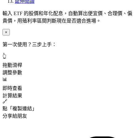
延伸閱讀
輸入 ETF 的股價和年化配息，自動算出便宜價、合理價、偏
貴價，用殖利率區間判斷現在是否適合進場。
×
第一次使用？三步上手：
👆
拖動滑桿
調整參數
📊
即時查看
計算結果
🔗
點「複製連結」
分享給朋友