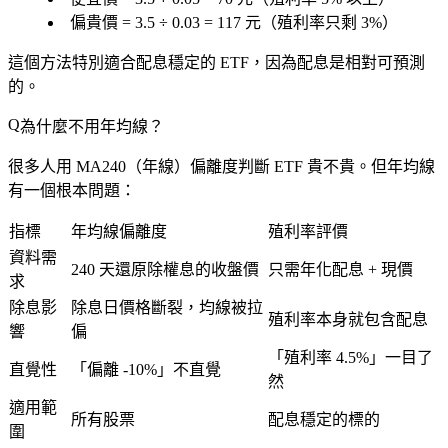
偏貴價 = 3.5 ÷ 0.03 =
117 元
（殖利率只剩 3%）
這個方法特別適合
配息穩定的 ETF
，因為配息是相對可預測
的。
為什麼不用年均線？
很多人用 MA240（年線）偏離度判斷 ETF 貴不貴。但年均線
有一個根本問題：
指標
年均線偏離度
殖利率評價
資料需
240 天還原除權息的收盤價
只需年化配息 + 現價
求
除息影
除息日價格斷裂，均線被拉
殖利率本身就包含配息
響
偏
「殖利率 4.5%」一目了
直覺性
「偏離 -10%」不直覺
然
適用範
所有股票
配息穩定的標的
圍