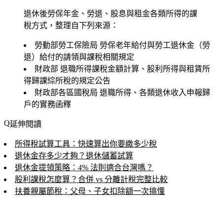
退休後勞保年金、勞退、股息與租金各類所得的課
稅方式，整理自下列來源：
勞動部勞工保險局
勞保老年給付與勞工退休金（勞
退）給付的請領與課稅相關規定
財政部
退職所得課稅金額計算、股利所得與租賃所
得歸課綜所稅的規定公告
財政部各區國稅局
退職所得、各類退休收入申報歸
戶的實務函釋
延伸閱讀
所得稅試算工具：快速算出你要繳多少稅
退休金存多少才夠？退休儲蓄試算
退休金提領策略：4% 法則適合台灣嗎？
股利課稅怎麼算？合併 vs 分離計稅完整比較
扶養親屬節稅：父母、子女扣除額一次搞懂