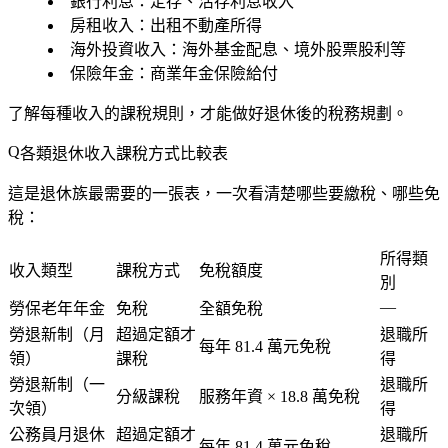
銀行利息
：定存、活存利息收入
房租收入
：出租不動產所得
海外投資收入
：海外基金配息、境外股票股利等
保險年金
：商業年金保險給付
了解每種收入的課稅規則，才能做好退休後的稅務規劃。
各類退休收入課稅方式比較表
這是退休族最需要的一張表，一次看清楚哪些要繳稅、哪些免
稅：
所得類
收入類型
課稅方式
免稅額度
別
—
勞保老年年金
免稅
全額免稅
勞退新制（月
超過定額才
退職所
每年 81.4 萬元免稅
領）
課稅
得
勞退新制（一
退職所
分級課稅
服務年資 × 18.8 萬免稅
次領）
得
公務員月退休
超過定額才
退職所
每年 81.4 萬元免稅