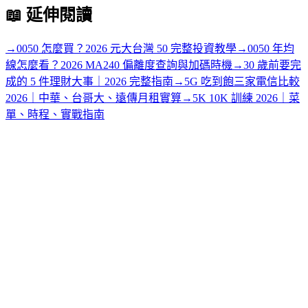
📖
延伸閱讀
→
0050 怎麼買？2026 元大台灣 50 完整投資教學
→
0050 年均
線怎麼看？2026 MA240 偏離度查詢與加碼時機
→
30 歲前要完
成的 5 件理財大事｜2026 完整指南
→
5G 吃到飽三家電信比較
2026｜中華、台哥大、遠傳月租實算
→
5K 10K 訓練 2026｜菜
單、時程、實戰指南