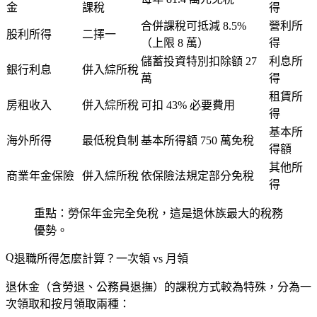
金
課稅
得
合併課稅可抵減 8.5%
營利所
股利所得
二擇一
（上限 8 萬）
得
儲蓄投資特別扣除額 27
利息所
銀行利息
併入綜所稅
萬
得
租賃所
房租收入
併入綜所稅
可扣 43% 必要費用
得
基本所
海外所得
最低稅負制
基本所得額 750 萬免稅
得額
其他所
商業年金保險
併入綜所稅
依保險法規定部分免稅
得
重點
：勞保年金完全免稅，這是退休族最大的稅務
優勢。
退職所得怎麼計算？一次領 vs 月領
退休金（含勞退、公務員退撫）的課稅方式較為特殊，分為一
次領取和按月領取兩種：